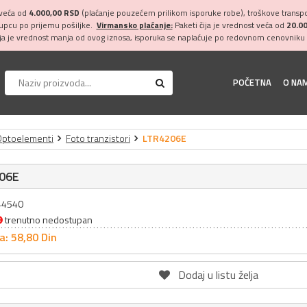
 veća od
4.000,00 RSD
(plaćanje pouzećem prilikom isporuke robe), troškove transpor
kupcu po prijemu pošiljke.
Virmansko plaćanje:
Paketi čija je vrednost veća od
20.0
ija je vrednost manja od ovog iznosa, isporuka se naplaćuje po redovnom cenovniku 
POČETNA
O NA
Optoelementi
Foto tranzistori
LTR4206E
06E
044540
trenutno nedostupan
a: 58,
80
Din
Dodaj u listu želja