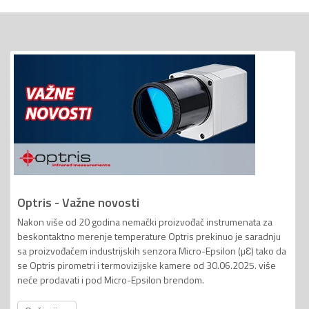
Optris - Važne novosti
Nakon više od 20 godina nemački proizvođač instrumenata za
beskontaktno merenje temperature Optris prekinuo je saradnju
sa proizvođačem industrijskih senzora Micro-Epsilon (µƐ) tako da
se Optris pirometri i termovizijske kamere od 30.06.2025. više
neće prodavati i pod Micro-Epsilon brendom.