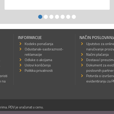
INFORMACIJE
NAČIN POSLOVANJ
Kodeks ponašanja
Uputstvo za onlin
Odustanak-saobraznost-
naručivanje proiz
reklamacije
Načini plaćanja
a
Odluke o akcijama
Dostava I preuzim
a
Uslovi korišćenja
Dokument za evid
Politika privatnosti
poslovnih partner
oristi
Potvrda o izvrše
e na
evidentiranju za 
rima. PDV je uračunat u cenu.
Sva prava su zadržana.