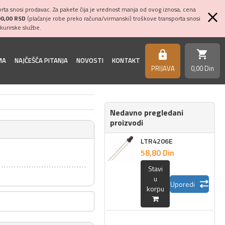
ta snosi prodavac. Za pakete čija je vrednost manja od ovog iznosa, cena
00,00 RSD
(plaćanje robe preko računa/virmanski) troškove transporta snosi
kurirske službe.
shopping_cart
https
MA
NAJČEŠĆA PITANJA
NOVOSTI
KONTAKT
PRIJAVA
0,
00
Din
Nedavno pregledani
proizvodi
LTR4206E
58,
80
Din
Stavi
u
Uporedi
korpu