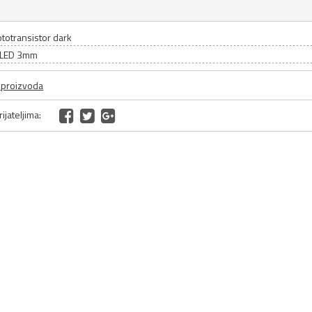
totransistor dark
: LED 3mm
a proizvoda
ijateljima: