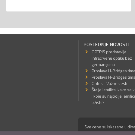
POSLEDNJE NOVOSTI
OPTRIS predstavlja
infracrvenu optiku bez
germanijuma
Proslava H-Bridges tim
Proslava H-Bridges tim
Optris - Važne vesti
Šta je lemilica, kako se k
i koje su najbolje lemilic
tržištu?
Sve cene su iskazane u dina
© Mikro Princ 1999 - 2026. 