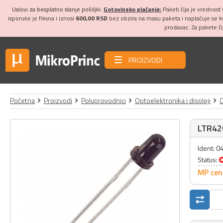
Uslovi za besplatno slanje pošiljki:
Gotovinsko plaćanje:
Paketi čija je vrednost
isporuke je fiksna i iznosi
600,00 RSD
bez obzira na masu paketa i naplaćuje se 
prodavac. Za pakete č
PROIZVODI
Početna
Proizvodi
Poluprovodnici
Optoelektronika i displeji
LTR42
Ident: 
Status:
MP cen