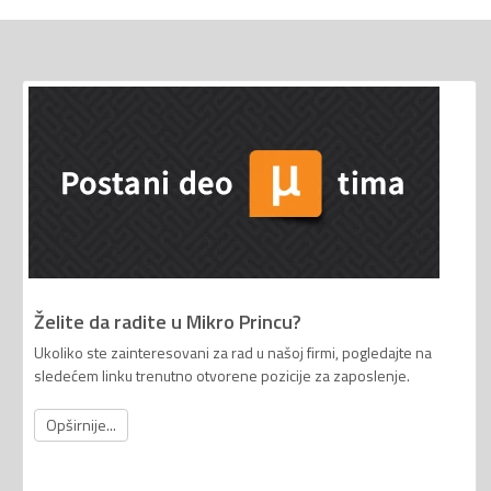
Želite da radite u Mikro Princu?
Ukoliko ste zainteresovani za rad u našoj firmi, pogledajte na
sledećem linku trenutno otvorene pozicije za zaposlenje.
Opširnije...