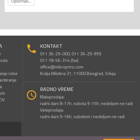
Opširnije...
A
KONTAKT
e
011 36-29-000; 011 36-29-999
voda
011 78-56-314 (fax)
office@mikroprinc.com
anje robe
Kralja Milutina 31, 11000 Beograd, Srbija
entiranje
a
RADNO VREME
nom
Maloprodaja:
PDV
radni dani 8-17h, subota 9-15h, nedeljom ne radi
Veleprodaja:
radni dani 9-16h, subotom i nedeljom ne radi