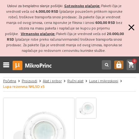
Uslovi za besplatno slanje pošiljki:
Gotovinsko plaćanje:
Paketi čija je
vrednost veća od
4.000,00 RSD
(plaćanje pouzećem prilikom isporuke
robe), troškove transporta snosi prodavac. Za pakete čija je vrednost
manja od ovog iznosa, cena isporuke je fiksna i iznosi
600,00 RSD
bez
obzira na masu paketa i naplaćuje se kupcu po prijemu
pošiljke.
Virmansko plaćanje:
Paketi čija je vrednost veća od
20.000,00
RSD
(plaćanje robe preko računa/virmanski) troškove transporta snosi
prodavac. Za pakete čija je vrednost manja od ovog iznosa, isporuka se
naplaćuje po redovnom cenovniku kurirske službe.
0
shopping_cart
https
Početna
Proizvodi
Alat i pribor
Ručni alat
Lupe i mikroskopi
Lupa rezervna NKL5D x5