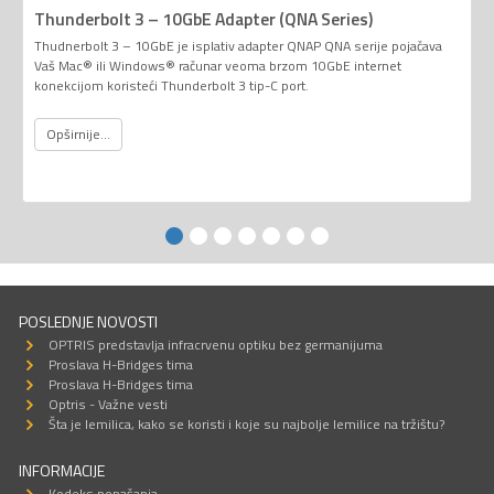
Thunderbolt 3 – 10GbE Adapter (QNA Series)
Thudnerbolt 3 – 10GbE je isplativ adapter QNAP QNA serije pojačava
Vaš Mac® ili Windows® računar veoma brzom 10GbE internet
konekcijom koristeći Thunderbolt 3 tip-C port.
Opširnije...
POSLEDNJE NOVOSTI
OPTRIS predstavlja infracrvenu optiku bez germanijuma
Proslava H-Bridges tima
Proslava H-Bridges tima
Optris - Važne vesti
Šta je lemilica, kako se koristi i koje su najbolje lemilice na tržištu?
INFORMACIJE
Kodeks ponašanja