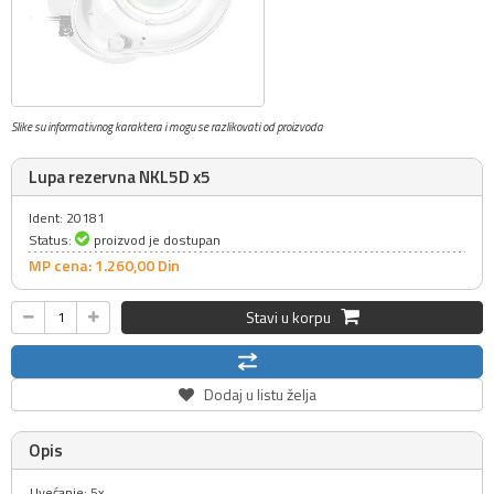
Slike su informativnog karaktera i mogu se razlikovati od proizvoda
Lupa rezervna NKL5D x5
Ident: 20181
Status:
proizvod je dostupan
MP cena: 1.260,
00
Din
Stavi u korpu
Dodaj u listu želja
Opis
Uvećanje: 5x