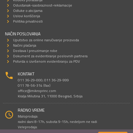
Odustanak-saobraznost-reklamacije
Odluke o akcijama
Uslovi korišćenja
Politika privatnosti
NAČIN POSLOVANJA
Uputstvo za online naručivanje proizvoda
Načini plaćanja
Dostava I preuzimanje robe
Dokument za evidentiranje poslovnih partnera
Potvrda o izvršenom evidentiranju za PDV
KONTAKT
011 36-29-000; 011 36-29-999
011 78-56-314 (fax)
office@mikroprinc.com
Kralja Milutina 31, 11000 Beograd, Srbija
RADNO VREME
Maloprodaja:
radni dani 8-17h, subota 9-15h, nedeljom ne radi
Veleprodaja:
radni dani 9-16h, subotom i nedeljom ne radi