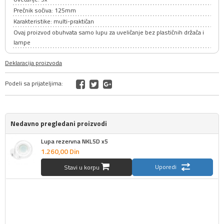
Prečnik sočiva: 125mm
Karakteristike: multi-praktičan
Ovaj proizvod obuhvata samo lupu za uveličanje bez plastičnih držača i
lampe
Deklaracija proizvoda
Podeli sa prijateljima:
Nedavno pregledani proizvodi
Lupa rezervna NKL5D x5
1.260,
00
Din
Uporedi
Stavi u korpu