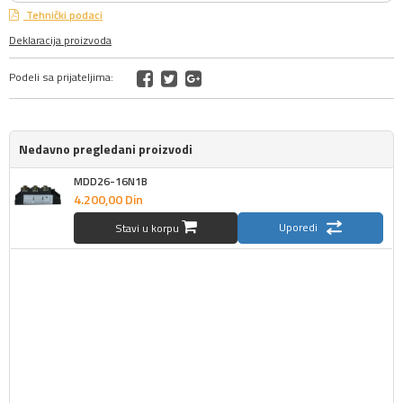
Tehnički podaci
Deklaracija proizvoda
Podeli sa prijateljima:
Nedavno pregledani proizvodi
MDD26-16N1B
4.200,
00
Din
Uporedi
Stavi u korpu