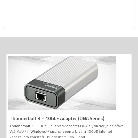
Thunderbolt 3 – 10GbE Adapter (QNA Series)
Thudnerbolt 3 – 10GbE je isplativ adapter QNAP QNA serije pojačava
Vaš Mac® ili Windows® računar veoma brzom 10GbE internet
konekcijom koristeći Thunderbolt 3 tip-C port.