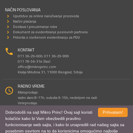
NAČIN POSLOVANJA
Uputstvo za online naručivanje proizvoda
Načini plaćanja
Dostava I preuzimanje robe
Dokument za evidentiranje poslovnih partnera
Potvrda o izvršenom evidentiranju za PDV
KONTAKT
011 36-29-000; 011 36-29-999
011 78-56-314 (fax)
office@mikroprinc.com
Kralja Milutina 31, 11000 Beograd, Srbija
RADNO VREME
Maloprodaja:
radni dani 8-17h, subota 9-15h, nedeljom ne radi
Veleprodaja:
radni dani 9-16h, subotom i nedeljom ne radi
Dobrodošli na sajt Mikro Princ! Ovaj sajt koristi
Prihvatam!
kolačiće kako bi Vam obezbedili pravilno
funkcionisanje web sajta, i kako bi unapredili rad našeg sajta sa
Sve cene su iskazane u dinarima. PDV je uračunat u cenu.
posebnim osvrtom na to da korisnicima omogućimo najbolje
© Mikro Princ 1999 - 2026. Sva prava su zadržana.