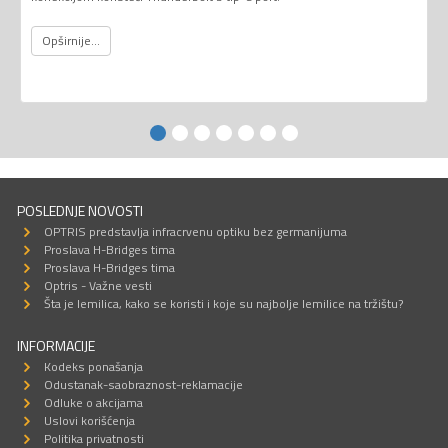
Opširnije...
POSLEDNJE NOVOSTI
OPTRIS predstavlja infracrvenu optiku bez germanijuma
Proslava H-Bridges tima
Proslava H-Bridges tima
Optris - Važne vesti
Šta je lemilica, kako se koristi i koje su najbolje lemilice na tržištu?
INFORMACIJE
Kodeks ponašanja
Odustanak-saobraznost-reklamacije
Odluke o akcijama
Uslovi korišćenja
Politika privatnosti