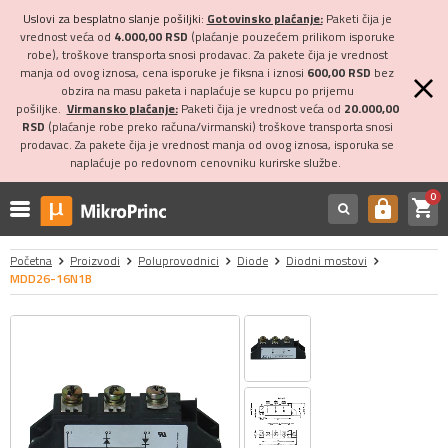
Uslovi za besplatno slanje pošiljki:
Gotovinsko plaćanje:
Paketi čija je
vrednost veća od
4.000,00 RSD
(plaćanje pouzećem prilikom isporuke
robe), troškove transporta snosi prodavac. Za pakete čija je vrednost
manja od ovog iznosa, cena isporuke je fiksna i iznosi
600,00 RSD
bez
obzira na masu paketa i naplaćuje se kupcu po prijemu
pošiljke.
Virmansko plaćanje:
Paketi čija je vrednost veća od
20.000,00
RSD
(plaćanje robe preko računa/virmanski) troškove transporta snosi
prodavac. Za pakete čija je vrednost manja od ovog iznosa, isporuka se
naplaćuje po redovnom cenovniku kurirske službe.
0
shopping_cart
https
Početna
Proizvodi
Poluprovodnici
Diode
Diodni mostovi
MDD26-16N1B