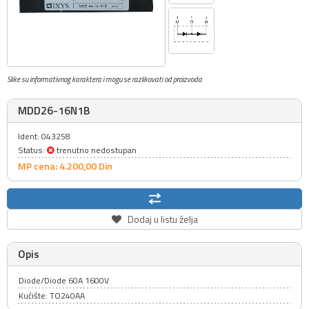
Slike su informativnog karaktera i mogu se razlikovati od proizvoda
MDD26-16N1B
Ident: 043258
Status:
trenutno nedostupan
MP cena: 4.200,
00
Din
Dodaj u listu želja
Opis
Diode/Diode 60A 1600V
Kućište: TO240AA