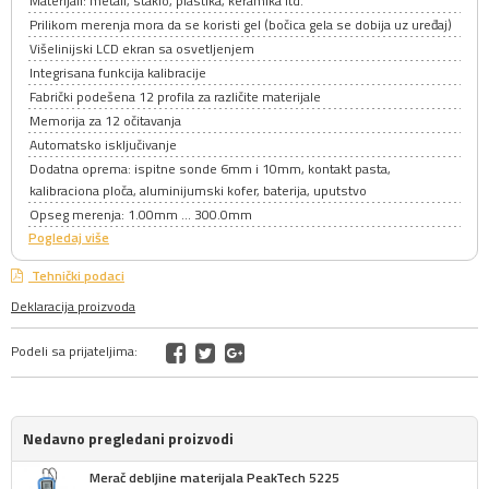
Materijali: metali, staklo, plastika, keramika itd.
Prilikom merenja mora da se koristi gel (bočica gela se dobija uz uređaj)
Višelinijski LCD ekran sa osvetljenjem
Integrisana funkcija kalibracije
Fabrički podešena 12 profila za različite materijale
Memorija za 12 očitavanja
Automatsko isključivanje
Dodatna oprema: ispitne sonde 6mm i 10mm, kontakt pasta,
kalibraciona ploča, aluminijumski kofer, baterija, uputstvo
Opseg merenja: 1.00mm … 300.0mm
Pogledaj više
Tehnički podaci
Deklaracija proizvoda
Podeli sa prijateljima:
Nedavno pregledani proizvodi
Merač debljine materijala PeakTech 5225