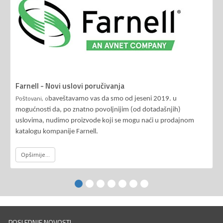
Farnell - Novi uslovi poručivanja
Poštovani, o
baveštavamo vas da smo od jeseni 2019. u
mogućnosti da, po znatno povoljnijim (od dotadašnjih)
uslovima, nudimo proizvode koji se mogu naći u prodajnom
katalogu kompanije Farnell.
Opširnije...
POSLEDNJE NOVOSTI