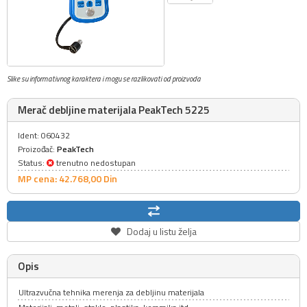
Slike su informativnog karaktera i mogu se razlikovati od proizvoda
Merač debljine materijala PeakTech 5225
Ident: 060432
Proizođač:
PeakTech
Status:
trenutno nedostupan
MP cena: 42.768,
00
Din
Dodaj u listu želja
Opis
Ultrazvučna tehnika merenja za debljinu materijala