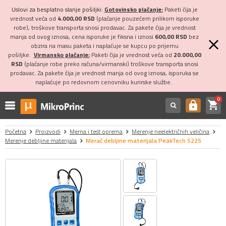
Uslovi za besplatno slanje pošiljki:
Gotovinsko plaćanje:
Paketi čija je
vrednost veća od
4.000,00 RSD
(plaćanje pouzećem prilikom isporuke
robe), troškove transporta snosi prodavac. Za pakete čija je vrednost
manja od ovog iznosa, cena isporuke je fiksna i iznosi
600,00 RSD
bez
obzira na masu paketa i naplaćuje se kupcu po prijemu
pošiljke.
Virmansko plaćanje:
Paketi čija je vrednost veća od
20.000,00
RSD
(plaćanje robe preko računa/virmanski) troškove transporta snosi
prodavac. Za pakete čija je vrednost manja od ovog iznosa, isporuka se
naplaćuje po redovnom cenovniku kurirske službe.
0
shopping_cart
https
Početna
Proizvodi
Merna i test oprema
Merenje neelektričnih veličina
Merenje debljine materijala
Merač debljine materijala PeakTech 5225