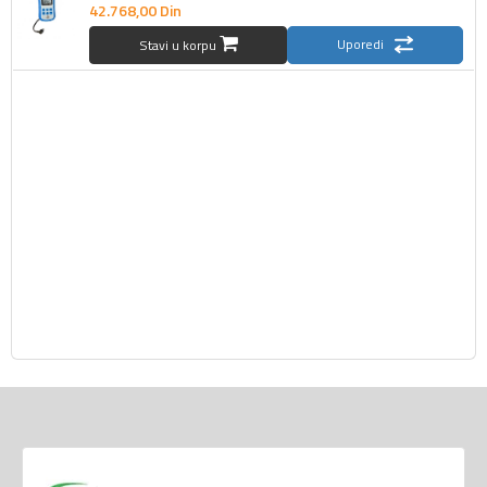
42.768,
00
Din
Uporedi
Stavi u korpu