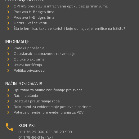
OPTRIS predstavlja infracrvenu optiku bez germanijuma
Proslava H-Bridges tima
Proslava H-Bridges tima
Optris - Važne vesti
Šta je lemilica, kako se koristi i koje su najbolje lemilice na tržištu?
INFORMACIJE
Kodeks ponašanja
Odustanak-saobraznost-reklamacije
Odluke o akcijama
Uslovi korišćenja
Politika privatnosti
NAČIN POSLOVANJA
Uputstvo za online naručivanje proizvoda
Načini plaćanja
Dostava I preuzimanje robe
Dokument za evidentiranje poslovnih partnera
Potvrda o izvršenom evidentiranju za PDV
KONTAKT
011 36-29-000; 011 36-29-999
011 78-56-314 (fax)