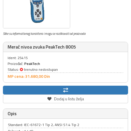
Slike su informativnog karaktera i mogu se razlikovati od proizvoda
Merač nivoa zvuka PeakTech 8005
Ident: 25415
Proizođač:
PeakTech
Status:
trenutno nedostupan
MP cena: 31.680,
00
Din
Dodaj u listu želja
Opis
Standard: IEC-61672-1 Tip 2, ANSI S1.4 Tip 2