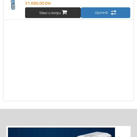
31.680,
00
Din
Uporedi
Stavi u korpu