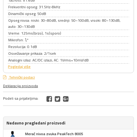
Tačnost: ±1.4dB
Frekventni opseg: 31.5Hz-8kHz
Dinamički opseg: 50dB
Opseg nivoa: niski: 30~80dB, srednji: 50~100dB, visoki: 80~130dB,
auto: 30~130dB
Vreme: 125ms(brzo), 1s(sporo)
Mikrofon: ½"
Rezolucija: 0.1dB
Osvežavanje prikaza: 2/1sek
Analogni izlaz: AC/DC izlazi, AC: 1Vrms=10mV/dB
Pogledaj više
Tehnički podaci
Deklaracija proizvoda
Podeli sa prijateljima:
Nedavno pregledani proizvodi
Merač nivoa zvuka PeakTech 8005