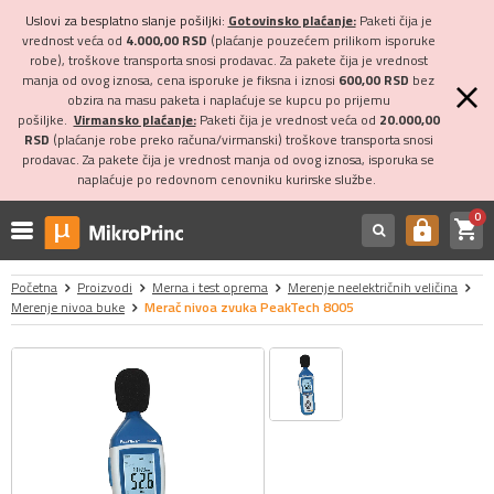
Uslovi za besplatno slanje pošiljki:
Gotovinsko plaćanje:
Paketi čija je
vrednost veća od
4.000,00 RSD
(plaćanje pouzećem prilikom isporuke
robe), troškove transporta snosi prodavac. Za pakete čija je vrednost
manja od ovog iznosa, cena isporuke je fiksna i iznosi
600,00 RSD
bez
obzira na masu paketa i naplaćuje se kupcu po prijemu
pošiljke.
Virmansko plaćanje:
Paketi čija je vrednost veća od
20.000,00
RSD
(plaćanje robe preko računa/virmanski) troškove transporta snosi
prodavac. Za pakete čija je vrednost manja od ovog iznosa, isporuka se
naplaćuje po redovnom cenovniku kurirske službe.
0
shopping_cart
https
Početna
Proizvodi
Merna i test oprema
Merenje neelektričnih veličina
Merenje nivoa buke
Merač nivoa zvuka PeakTech 8005