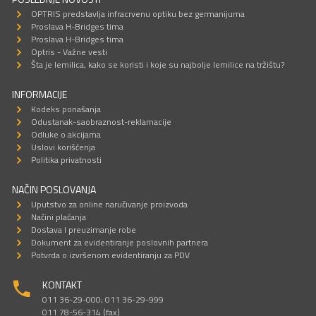
OPTRIS predstavlja infracrvenu optiku bez germanijuma
Proslava H-Bridges tima
Proslava H-Bridges tima
Optris - Važne vesti
Šta je lemilica, kako se koristi i koje su najbolje lemilice na tržištu?
INFORMACIJE
Kodeks ponašanja
Odustanak-saobraznost-reklamacije
Odluke o akcijama
Uslovi korišćenja
Politika privatnosti
NAČIN POSLOVANJA
Uputstvo za online naručivanje proizvoda
Načini plaćanja
Dostava I preuzimanje robe
Dokument za evidentiranje poslovnih partnera
Potvrda o izvršenom evidentiranju za PDV
KONTAKT
011 36-29-000; 011 36-29-999
011 78-56-314 (fax)