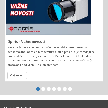
Optris - Važne novosti
Nakon više od 20 godina nemački proizvođač instrumenata za
beskontaktno merenje temperature Optris prekinuo je saradnju sa
proizvođačem industrijskih senzora Micro-Epsilon (µƐ) tako da se
Optris pirometri i termovizijske kamere od 30.06.2025. više neće
prodavati i pod Micro-Epsilon brendom.
Opširnije...
POSLEDNJE NOVOSTI