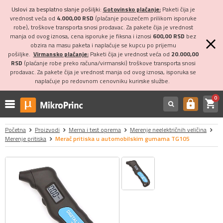
Uslovi za besplatno slanje pošiljki:
Gotovinsko plaćanje:
Paketi čija je
vrednost veća od
4.000,00 RSD
(plaćanje pouzećem prilikom isporuke
robe), troškove transporta snosi prodavac. Za pakete čija je vrednost
manja od ovog iznosa, cena isporuke je fiksna i iznosi
600,00 RSD
bez
obzira na masu paketa i naplaćuje se kupcu po prijemu
pošiljke.
Virmansko plaćanje:
Paketi čija je vrednost veća od
20.000,00
RSD
(plaćanje robe preko računa/virmanski) troškove transporta snosi
prodavac. Za pakete čija je vrednost manja od ovog iznosa, isporuka se
naplaćuje po redovnom cenovniku kurirske službe.
0
shopping_cart
https
Početna
Proizvodi
Merna i test oprema
Merenje neelektričnih veličina
Merenje pritiska
Merač pritiska u automobilskim gumama TG105