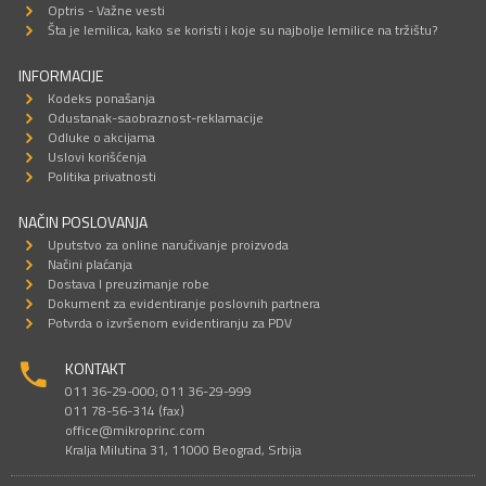
Optris - Važne vesti
Šta je lemilica, kako se koristi i koje su najbolje lemilice na tržištu?
INFORMACIJE
Kodeks ponašanja
Odustanak-saobraznost-reklamacije
Odluke o akcijama
Uslovi korišćenja
Politika privatnosti
NAČIN POSLOVANJA
Uputstvo za online naručivanje proizvoda
Načini plaćanja
Dostava I preuzimanje robe
Dokument za evidentiranje poslovnih partnera
Potvrda o izvršenom evidentiranju za PDV
KONTAKT
011 36-29-000; 011 36-29-999
011 78-56-314 (fax)
office@mikroprinc.com
Kralja Milutina 31, 11000 Beograd, Srbija