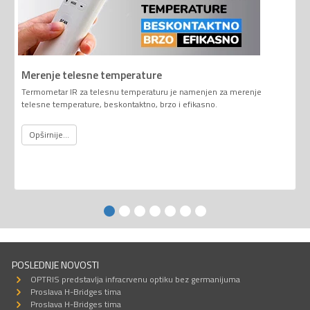
Merenje telesne temperature
Termometar IR za telesnu temperaturu je namenjen za merenje
telesne temperature, beskontaktno, brzo i efikasno.
Opširnije...
POSLEDNJE NOVOSTI
OPTRIS predstavlja infracrvenu optiku bez germanijuma
Proslava H-Bridges tima
Proslava H-Bridges tima