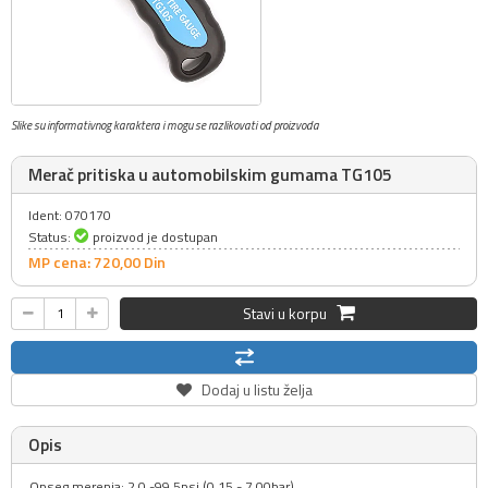
Slike su informativnog karaktera i mogu se razlikovati od proizvoda
Merač pritiska u automobilskim gumama TG105
Ident: 070170
Status:
proizvod je dostupan
MP cena: 720,
00
Din
Stavi u korpu
Dodaj u listu želja
Opis
Opseg merenja: 2.0 -99.5psi (0.15 - 7.00bar)