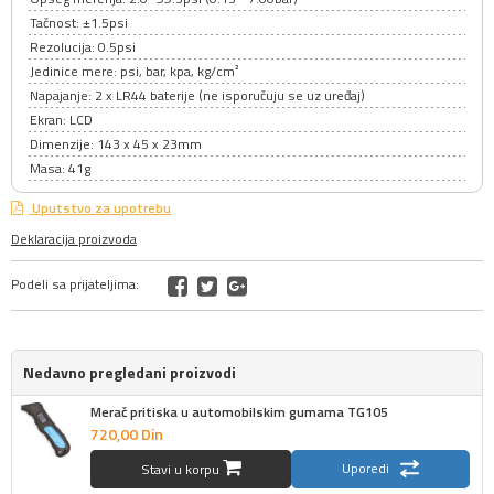
Tačnost: ±1.5psi
Rezolucija: 0.5psi
Jedinice mere: psi, bar, kpa, kg/cm²
Napajanje: 2 x LR44 baterije (ne isporučuju se uz uređaj)
Ekran: LCD
Dimenzije: 143 x 45 x 23mm
Masa: 41g
Uputstvo za upotrebu
Deklaracija proizvoda
Podeli sa prijateljima:
Nedavno pregledani proizvodi
Merač pritiska u automobilskim gumama TG105
720,
00
Din
Uporedi
Stavi u korpu