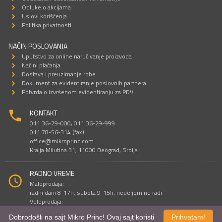
Odluke o akcijama
Uslovi korišćenja
Politika privatnosti
NAČIN POSLOVANJA
Uputstvo za online naručivanje proizvoda
Načini plaćanja
Dostava I preuzimanje robe
Dokument za evidentiranje poslovnih partnera
Potvrda o izvršenom evidentiranju za PDV
KONTAKT
011 36-29-000; 011 36-29-999
011 78-56-314 (fax)
office@mikroprinc.com
Kralja Milutina 31, 11000 Beograd, Srbija
RADNO VREME
Maloprodaja:
radni dani 8-17h, subota 9-15h, nedeljom ne radi
Veleprodaja:
radni dani 9-16h, subotom i nedeljom ne radi
Dobrodošli na sajt Mikro Princ! Ovaj sajt koristi
Prihvatam!