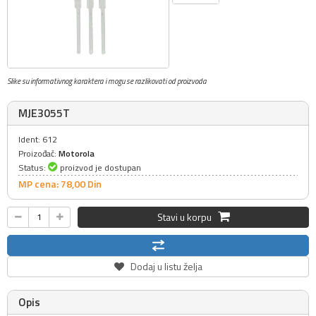
Slike su informativnog karaktera i mogu se razlikovati od proizvoda
MJE3055T
Ident: 612
Proizođač:
Motorola
Status:
proizvod je dostupan
MP cena: 78,
00
Din
Stavi u korpu
Dodaj u listu želja
Opis