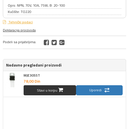
Opis: NPN, 70V, 10A, 75W, B: 20-100
Kućište: TO220
Tehnički podaci
Deklaracija proizvoda
Podeli sa prijateljima:
Nedavno pregledani proizvodi
MJE3055T
78,
00
Din
Uporedi
Stavi u korpu