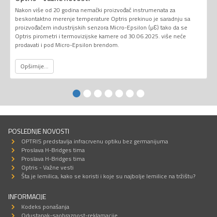
Nakon više od 20 godina nemački proizvođač instrumenata za
beskontaktno merenje temperature Optris prekinuo je saradnju sa
proizvođačem industrijskih senzora Micro-Epsilon (µƐ) tako da se
Optris pirometri i termovizijske kamere od 30.06.2025. više neće
prodavati i pod Micro-Epsilon brendom.
Opširnije...
POSLEDNJE NOVOSTI
OPTRIS predstavlja infracrvenu optiku bez germanijuma
Proslava H-Bridges tima
Proslava H-Bridges tima
Optris - Važne vesti
Šta je lemilica, kako se koristi i koje su najbolje lemilice na tržištu?
INFORMACIJE
Kodeks ponašanja
Odustanak-saobraznost-reklamacije