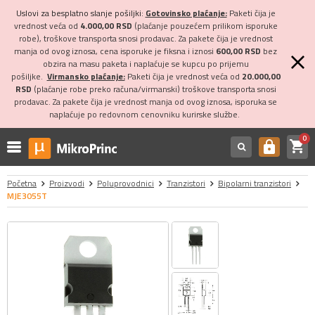
Uslovi za besplatno slanje pošiljki:
Gotovinsko plaćanje:
Paketi čija je
vrednost veća od
4.000,00 RSD
(plaćanje pouzećem prilikom isporuke
robe), troškove transporta snosi prodavac. Za pakete čija je vrednost
manja od ovog iznosa, cena isporuke je fiksna i iznosi
600,00 RSD
bez
obzira na masu paketa i naplaćuje se kupcu po prijemu
pošiljke.
Virmansko plaćanje:
Paketi čija je vrednost veća od
20.000,00
RSD
(plaćanje robe preko računa/virmanski) troškove transporta snosi
prodavac. Za pakete čija je vrednost manja od ovog iznosa, isporuka se
naplaćuje po redovnom cenovniku kurirske službe.
0
shopping_cart
https
Početna
Proizvodi
Poluprovodnici
Tranzistori
Bipolarni tranzistori
MJE3055T