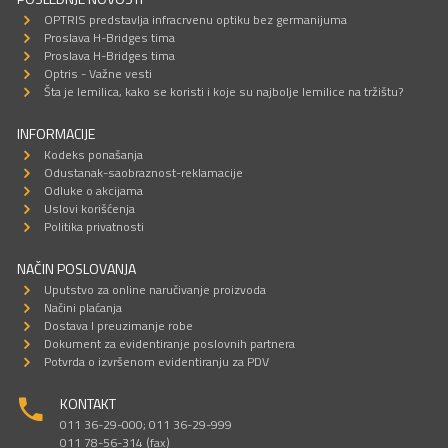
OPTRIS predstavlja infracrvenu optiku bez germanijuma
Proslava H-Bridges tima
Proslava H-Bridges tima
Optris - Važne vesti
Šta je lemilica, kako se koristi i koje su najbolje lemilice na tržištu?
INFORMACIJE
Kodeks ponašanja
Odustanak-saobraznost-reklamacije
Odluke o akcijama
Uslovi korišćenja
Politika privatnosti
NAČIN POSLOVANJA
Uputstvo za online naručivanje proizvoda
Načini plaćanja
Dostava I preuzimanje robe
Dokument za evidentiranje poslovnih partnera
Potvrda o izvršenom evidentiranju za PDV
KONTAKT
011 36-29-000; 011 36-29-999
011 78-56-314 (fax)