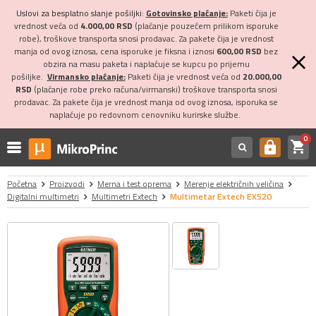
Uslovi za besplatno slanje pošiljki:
Gotovinsko plaćanje:
Paketi čija je
vrednost veća od
4.000,00 RSD
(plaćanje pouzećem prilikom isporuke
robe), troškove transporta snosi prodavac. Za pakete čija je vrednost
manja od ovog iznosa, cena isporuke je fiksna i iznosi
600,00 RSD
bez
obzira na masu paketa i naplaćuje se kupcu po prijemu
pošiljke.
Virmansko plaćanje:
Paketi čija je vrednost veća od
20.000,00
RSD
(plaćanje robe preko računa/virmanski) troškove transporta snosi
prodavac. Za pakete čija je vrednost manja od ovog iznosa, isporuka se
naplaćuje po redovnom cenovniku kurirske službe.
0
shopping_cart
https
Početna
Proizvodi
Merna i test oprema
Merenje električnih veličina
Digitalni multimetri
Multimetri Extech
Multimetar Extech EX520