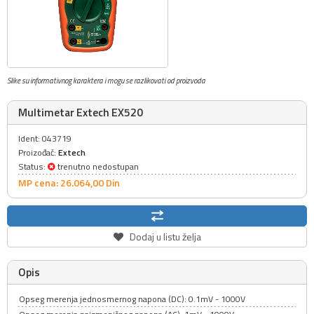
Slike su informativnog karaktera i mogu se razlikovati od proizvoda
Multimetar Extech EX520
Ident: 043719
Proizođač:
Extech
Status:
trenutno nedostupan
MP cena: 26.064,
00
Din
Dodaj u listu želja
Opis
Opseg merenja jednosmernog napona (DC): 0.1mV - 1000V