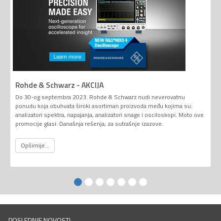
Rohde & Schwarz - AKCIJA
Do 30-og septembra 2023. Rohde & Schwarz nudi neverovatnu
ponudu koja obuhvata široki asortiman proizvoda među kojima su:
analizatori spektra, napajanja, analizatori snage i osciloskopi. Moto ove
promocije glasi: Današnja rešenja, za sutrašnje izazove.
Opširnije...
POSLEDNJE NOVOSTI