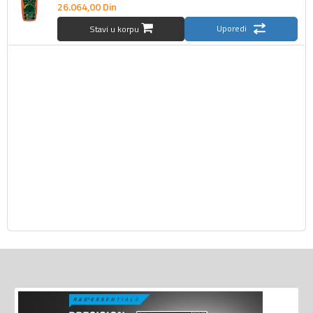
26.064,
00
Din
Uporedi
Stavi u korpu