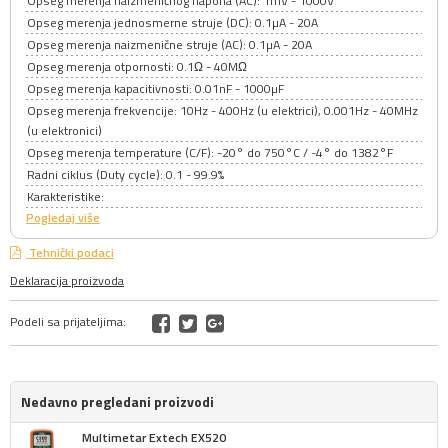
Opseg merenja naizmeničnog napona (AC): 1mV - 1000V
Opseg merenja jednosmerne struje (DC): 0.1µA - 20A
Opseg merenja naizmenične struje (AC): 0.1µA - 20A
Opseg merenja otpornosti: 0.1Ω - 40MΩ
Opseg merenja kapacitivnosti: 0.01nF - 1000µF
Opseg merenja frekvencije: 10Hz - 400Hz (u elektrici), 0.001Hz - 40MHz
(u elektronici)
Opseg merenja temperature (C/F): -20° do 750°C / -4° do 1382°F
Radni ciklus (Duty cycle): 0.1 - 99.9%
Karakteristike:
Pogledaj više
Tehnički podaci
Deklaracija proizvoda
Podeli sa prijateljima:
Nedavno pregledani proizvodi
Multimetar Extech EX520