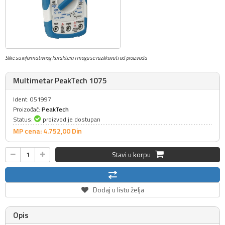
Slike su informativnog karaktera i mogu se razlikovati od proizvoda
Multimetar PeakTech 1075
Ident: 051997
Proizođač:
PeakTech
Status:
proizvod je dostupan
MP cena: 4.752,
00
Din
Stavi u korpu
Dodaj u listu želja
Opis