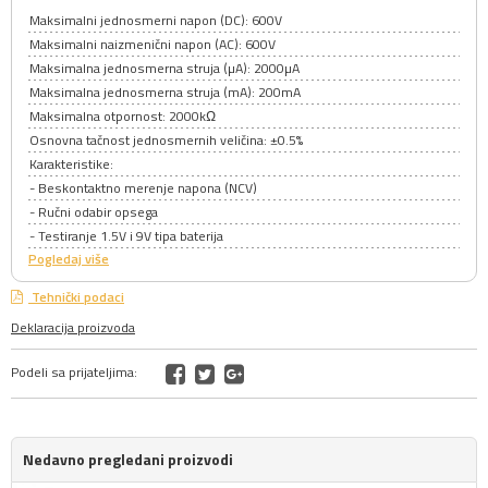
Maksimalni jednosmerni napon (DC): 600V
Maksimalni naizmenični napon (AC): 600V
Maksimalna jednosmerna struja (µA): 2000µA
Maksimalna jednosmerna struja (mA): 200mA
Maksimalna otpornost: 2000kΩ
Osnovna tačnost jednosmernih veličina: ±0.5%
Karakteristike:
- Beskontaktno merenje napona (NCV)
- Ručni odabir opsega
- Testiranje 1.5V i 9V tipa baterija
Pogledaj više
Tehnički podaci
Deklaracija proizvoda
Podeli sa prijateljima:
Nedavno pregledani proizvodi