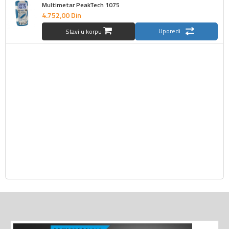
Multimetar PeakTech 1075
4.752,
00
Din
Uporedi
Stavi u korpu