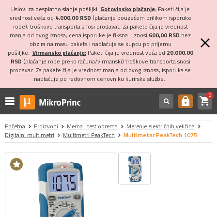
Uslovi za besplatno slanje pošiljki:
Gotovinsko plaćanje:
Paketi čija je
vrednost veća od
4.000,00 RSD
(plaćanje pouzećem prilikom isporuke
robe), troškove transporta snosi prodavac. Za pakete čija je vrednost
manja od ovog iznosa, cena isporuke je fiksna i iznosi
600,00 RSD
bez
obzira na masu paketa i naplaćuje se kupcu po prijemu
pošiljke.
Virmansko plaćanje:
Paketi čija je vrednost veća od
20.000,00
RSD
(plaćanje robe preko računa/virmanski) troškove transporta snosi
prodavac. Za pakete čija je vrednost manja od ovog iznosa, isporuka se
naplaćuje po redovnom cenovniku kurirske službe.
0
shopping_cart
https
Početna
Proizvodi
Merna i test oprema
Merenje električnih veličina
Digitalni multimetri
Multimetri PeakTech
Multimetar PeakTech 1075