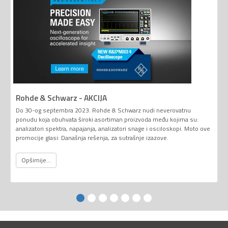
Rohde & Schwarz - AKCIJA
Do 30-og septembra 2023. Rohde & Schwarz nudi neverovatnu
ponudu koja obuhvata široki asortiman proizvoda među kojima su:
analizatori spektra, napajanja, analizatori snage i osciloskopi. Moto ove
promocije glasi: Današnja rešenja, za sutrašnje izazove.
Opširnije...