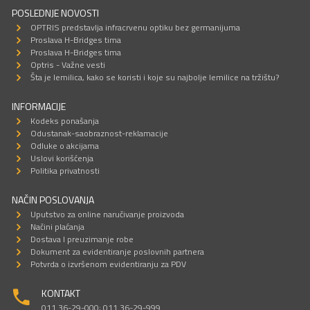
POSLEDNJE NOVOSTI
OPTRIS predstavlja infracrvenu optiku bez germanijuma
Proslava H-Bridges tima
Proslava H-Bridges tima
Optris - Važne vesti
Šta je lemilica, kako se koristi i koje su najbolje lemilice na tržištu?
INFORMACIJE
Kodeks ponašanja
Odustanak-saobraznost-reklamacije
Odluke o akcijama
Uslovi korišćenja
Politika privatnosti
NAČIN POSLOVANJA
Uputstvo za online naručivanje proizvoda
Načini plaćanja
Dostava I preuzimanje robe
Dokument za evidentiranje poslovnih partnera
Potvrda o izvršenom evidentiranju za PDV
KONTAKT
011 36-29-000; 011 36-29-999