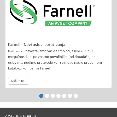
Farnell - Novi uslovi poručivanja
Poštovani, o
baveštavamo vas da smo od jeseni 2019. u
mogućnosti da, po znatno povoljnijim (od dotadašnjih)
uslovima, nudimo proizvode koji se mogu naći u prodajnom
katalogu kompanije Farnell.
Opširnije...
POSLEDNJE NOVOSTI