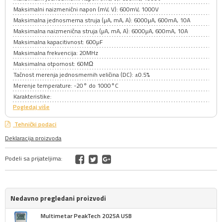
Maksimalni naizmenični napon (mV, V): 600mV, 1000V
Maksimalna jednosmerna struja (µA, mA, A): 6000µA, 600mA, 10A
Maksimalna naizmenična struja (µA, mA, A): 6000µA, 600mA, 10A
Maksimalna kapacitivnost: 600µF
Maksimalna frekvencija: 20MHz
Maksimalna otpornost: 60MΩ
Tačnost merenja jednosmernih veličina (DC): ±0.5%
Merenje temperature: -20° do 1000°C
Karakteristike:
Pogledaj više
Tehnički podaci
Deklaracija proizvoda
Podeli sa prijateljima:
Nedavno pregledani proizvodi
Multimetar PeakTech 2025A USB