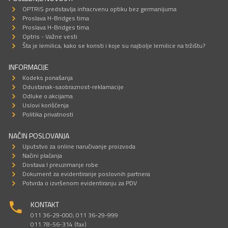
OPTRIS predstavlja infracrvenu optiku bez germanijuma
Proslava H-Bridges tima
Proslava H-Bridges tima
Optris - Važne vesti
Šta je lemilica, kako se koristi i koje su najbolje lemilice na tržištu?
INFORMACIJE
Kodeks ponašanja
Odustanak-saobraznost-reklamacije
Odluke o akcijama
Uslovi korišćenja
Politika privatnosti
NAČIN POSLOVANJA
Uputstvo za online naručivanje proizvoda
Načini plaćanja
Dostava I preuzimanje robe
Dokument za evidentiranje poslovnih partnera
Potvrda o izvršenom evidentiranju za PDV
KONTAKT
011 36-29-000; 011 36-29-999
011 78-56-314 (fax)