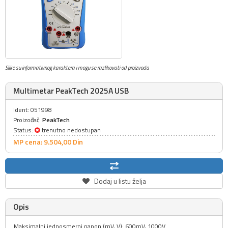
Slike su informativnog karaktera i mogu se razlikovati od proizvoda
Multimetar PeakTech 2025A USB
Ident: 051998
Proizođač:
PeakTech
Status:
trenutno nedostupan
MP cena: 9.504,
00
Din
Dodaj u listu želja
Opis
Maksimalni jednosmerni napon (mV, V): 600mV, 1000V