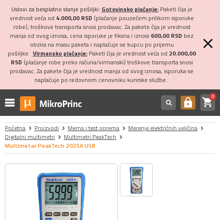
Uslovi za besplatno slanje pošiljki:
Gotovinsko plaćanje:
Paketi čija je
vrednost veća od
4.000,00 RSD
(plaćanje pouzećem prilikom isporuke
robe), troškove transporta snosi prodavac. Za pakete čija je vrednost
manja od ovog iznosa, cena isporuke je fiksna i iznosi
600,00 RSD
bez
obzira na masu paketa i naplaćuje se kupcu po prijemu
pošiljke.
Virmansko plaćanje:
Paketi čija je vrednost veća od
20.000,00
RSD
(plaćanje robe preko računa/virmanski) troškove transporta snosi
prodavac. Za pakete čija je vrednost manja od ovog iznosa, isporuka se
naplaćuje po redovnom cenovniku kurirske službe.
0
shopping_cart
https
Početna
Proizvodi
Merna i test oprema
Merenje električnih veličina
Digitalni multimetri
Multimetri PeakTech
Multimetar PeakTech 2025A USB