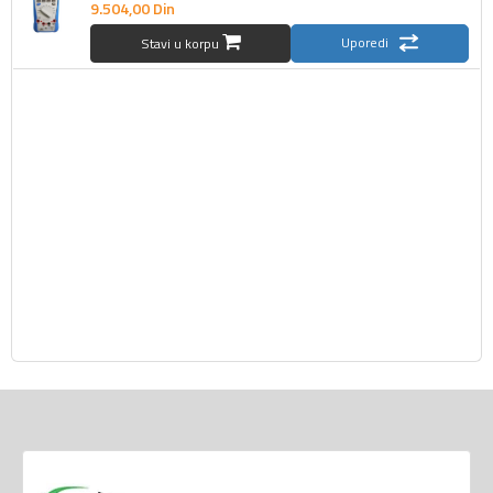
9.504,
00
Din
Uporedi
Stavi u korpu