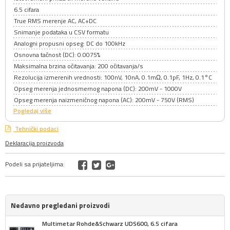
6.5 cifara
True RMS merenje AC, AC+DC
Snimanje podataka u CSV formatu
Analogni propusni opseg: DC do 100kHz
Osnovna tačnost (DC): 0.0075%
Maksimalna brzina očitavanja: 200 očitavanja/s
Rezolucija izmerenih vrednosti: 100nV, 10nA, 0.1mΩ, 0.1pF, 1Hz, 0.1°C
Opseg merenja jednosmernog napona (DC): 200mV - 1000V
Opseg merenja naizmeničnog napona (AC): 200mV - 750V (RMS)
Pogledaj više
Tehnički podaci
Deklaracija proizvoda
Podeli sa prijateljima:
Nedavno pregledani proizvodi
Multimetar Rohde&Schwarz UDS600, 6.5 cifara