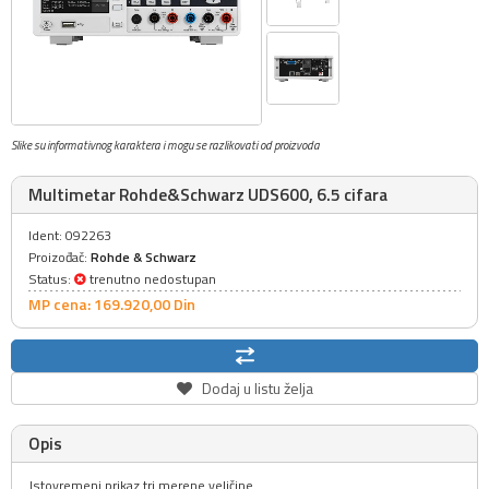
Slike su informativnog karaktera i mogu se razlikovati od proizvoda
Multimetar Rohde&Schwarz UDS600, 6.5 cifara
Ident: 092263
Proizođač:
Rohde & Schwarz
Status:
trenutno nedostupan
MP cena: 169.920,
00
Din
Dodaj u listu želja
Opis
Istovremeni prikaz tri merene veličine