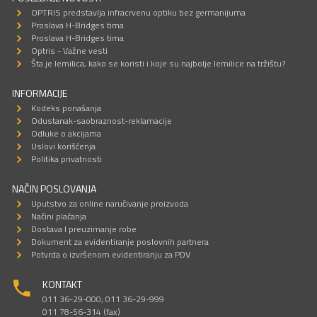
OPTRIS predstavlja infracrvenu optiku bez germanijuma
Proslava H-Bridges tima
Proslava H-Bridges tima
Optris - Važne vesti
Šta je lemilica, kako se koristi i koje su najbolje lemilice na tržištu?
INFORMACIJE
Kodeks ponašanja
Odustanak-saobraznost-reklamacije
Odluke o akcijama
Uslovi korišćenja
Politika privatnosti
NAČIN POSLOVANJA
Uputstvo za online naručivanje proizvoda
Načini plaćanja
Dostava I preuzimanje robe
Dokument za evidentiranje poslovnih partnera
Potvrda o izvršenom evidentiranju za PDV
KONTAKT
011 36-29-000; 011 36-29-999
011 78-56-314 (fax)