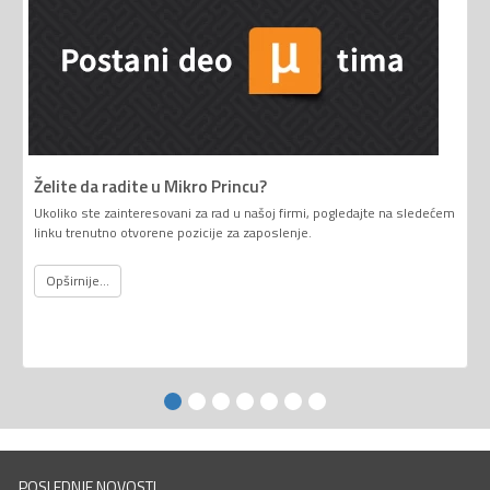
Želite da radite u Mikro Princu?
Ukoliko ste zainteresovani za rad u našoj firmi, pogledajte na sledećem
linku trenutno otvorene pozicije za zaposlenje.
Opširnije...
POSLEDNJE NOVOSTI