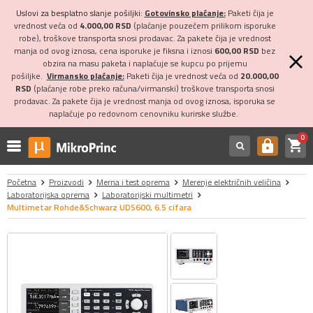
Uslovi za besplatno slanje pošiljki:
Gotovinsko plaćanje:
Paketi čija je
vrednost veća od
4.000,00 RSD
(plaćanje pouzećem prilikom isporuke
robe), troškove transporta snosi prodavac. Za pakete čija je vrednost
manja od ovog iznosa, cena isporuke je fiksna i iznosi
600,00 RSD
bez
obzira na masu paketa i naplaćuje se kupcu po prijemu
pošiljke.
Virmansko plaćanje:
Paketi čija je vrednost veća od
20.000,00
RSD
(plaćanje robe preko računa/virmanski) troškove transporta snosi
prodavac. Za pakete čija je vrednost manja od ovog iznosa, isporuka se
naplaćuje po redovnom cenovniku kurirske službe.
0
shopping_cart
https
Početna
Proizvodi
Merna i test oprema
Merenje električnih veličina
Laboratorijska oprema
Laboratorijski multimetri
Multimetar Rohde&Schwarz UDS600, 6.5 cifara