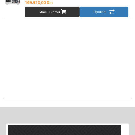
169.920,
00
Din
Uporedi
Stavi u korpu