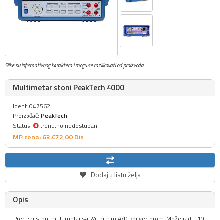
Slike su informativnog karaktera i mogu se razlikovati od proizvoda
Multimetar stoni PeakTech 4000
Ident: 047562
Proizođač:
PeakTech
Status:
trenutno nedostupan
MP cena: 63.072,
00
Din
Dodaj u listu želja
Opis
Precizni stoni multimetar sa 24-bitnim A/D konvertorom. Može raditi 10