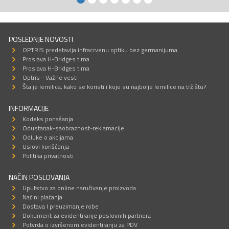
POSLEDNJE NOVOSTI
OPTRIS predstavlja infracrvenu optiku bez germanijuma
Proslava H-Bridges tima
Proslava H-Bridges tima
Optris - Važne vesti
Šta je lemilica, kako se koristi i koje su najbolje lemilice na tržištu?
INFORMACIJE
Kodeks ponašanja
Odustanak-saobraznost-reklamacije
Odluke o akcijama
Uslovi korišćenja
Politika privatnosti
NAČIN POSLOVANJA
Uputstvo za online naručivanje proizvoda
Načini plaćanja
Dostava I preuzimanje robe
Dokument za evidentiranje poslovnih partnera
Potvrda o izvršenom evidentiranju za PDV