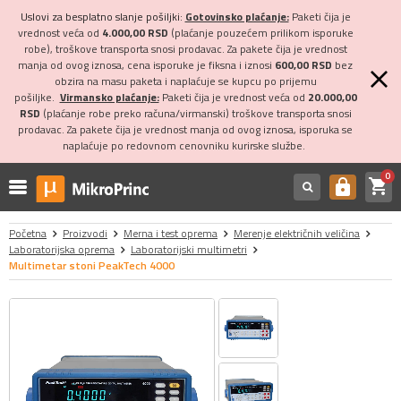
Uslovi za besplatno slanje pošiljki:
Gotovinsko plaćanje:
Paketi čija je
vrednost veća od
4.000,00 RSD
(plaćanje pouzećem prilikom isporuke
robe), troškove transporta snosi prodavac. Za pakete čija je vrednost
manja od ovog iznosa, cena isporuke je fiksna i iznosi
600,00 RSD
bez
obzira na masu paketa i naplaćuje se kupcu po prijemu
pošiljke.
Virmansko plaćanje:
Paketi čija je vrednost veća od
20.000,00
RSD
(plaćanje robe preko računa/virmanski) troškove transporta snosi
prodavac. Za pakete čija je vrednost manja od ovog iznosa, isporuka se
naplaćuje po redovnom cenovniku kurirske službe.
0
shopping_cart
https
Početna
Proizvodi
Merna i test oprema
Merenje električnih veličina
Laboratorijska oprema
Laboratorijski multimetri
Multimetar stoni PeakTech 4000