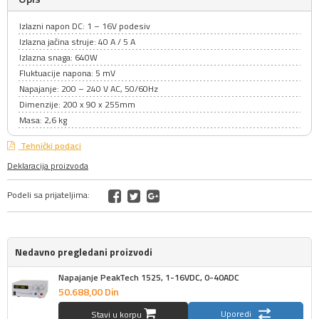
Izlazni napon DC: 1 – 16V podesiv
Izlazna jačina struje: 40 A / 5 A
Izlazna snaga: 640W
Fluktuacije napona: 5 mV
Napajanje: 200 – 240 V AC, 50/60Hz
Dimenzije: 200 x 90 x 255mm
Masa: 2,6 kg
Tehnički podaci
Deklaracija proizvoda
Podeli sa prijateljima:
Nedavno pregledani proizvodi
Napajanje PeakTech 1525, 1-16VDC, 0-40ADC
50.688,
00
Din
Uporedi
Stavi u korpu