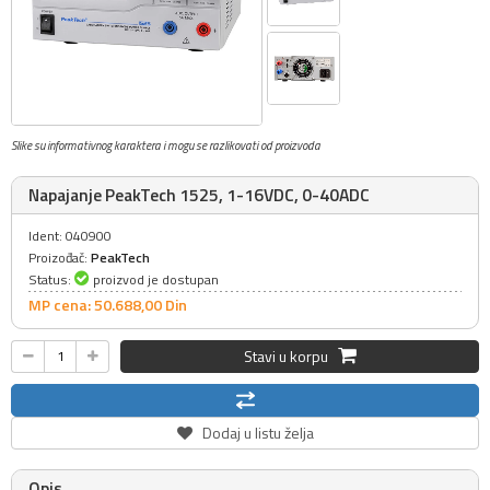
Slike su informativnog karaktera i mogu se razlikovati od proizvoda
Napajanje PeakTech 1525, 1-16VDC, 0-40ADC
Ident: 040900
Proizođač:
PeakTech
Status:
proizvod je dostupan
MP cena: 50.688,
00
Din
Stavi u korpu
Dodaj u listu želja
Opis