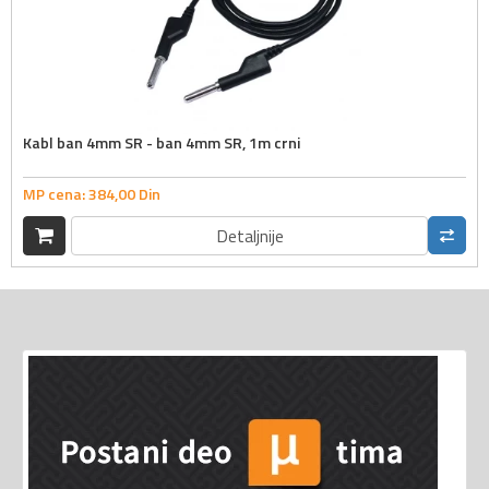
Kabl ban 4mm SR - ban 4mm SR, 1m crni
MP cena:
384,
00
Din
Detaljnije