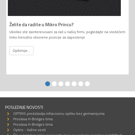
Želite da radite u Mikro Princu?
Ukoliko ste zainteresovani za rad u našoj firmi, pogledajte na sledećem
linku trenutno otvorene pozicije za zaposlenje.
Opširnije...
POSLEDNJE NOVOSTI
OPTRIS predstavlja infracrvenu optiku bez germanijuma
Proslava H-Bridges tima
Proslava H-Bridges tima
Optris - Važne vesti