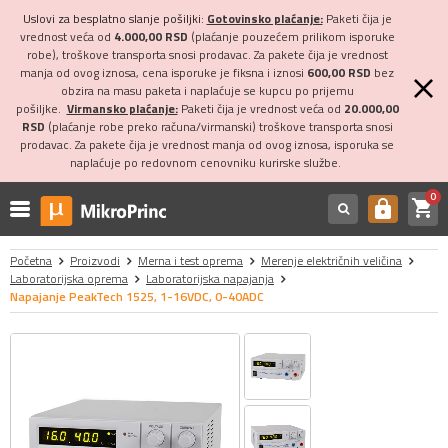
Uslovi za besplatno slanje pošiljki:
Gotovinsko plaćanje:
Paketi čija je
vrednost veća od
4.000,00 RSD
(plaćanje pouzećem prilikom isporuke
robe), troškove transporta snosi prodavac. Za pakete čija je vrednost
manja od ovog iznosa, cena isporuke je fiksna i iznosi
600,00 RSD
bez
obzira na masu paketa i naplaćuje se kupcu po prijemu
pošiljke.
Virmansko plaćanje:
Paketi čija je vrednost veća od
20.000,00
RSD
(plaćanje robe preko računa/virmanski) troškove transporta snosi
prodavac. Za pakete čija je vrednost manja od ovog iznosa, isporuka se
naplaćuje po redovnom cenovniku kurirske službe.
0
shopping_cart
https
Početna
Proizvodi
Merna i test oprema
Merenje električnih veličina
Laboratorijska oprema
Laboratorijska napajanja
Napajanje PeakTech 1525, 1-16VDC, 0-40ADC