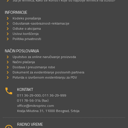
Šta je lemilica, kako se koristi i koje su najbolje lemilice na tržištu?
INFORMACIJE
Kodeks ponašanja
Odustanak-saobraznost-reklamacije
Odluke o akcijama
Uslovi korišćenja
Politika privatnosti
NAČIN POSLOVANJA
Uputstvo za online naručivanje proizvoda
Načini plaćanja
Dostava I preuzimanje robe
Dokument za evidentiranje poslovnih partnera
Potvrda o izvršenom evidentiranju za PDV
KONTAKT
011 36-29-000; 011 36-29-999
011 78-56-314 (fax)
office@mikroprinc.com
Kralja Milutina 31, 11000 Beograd, Srbija
RADNO VREME