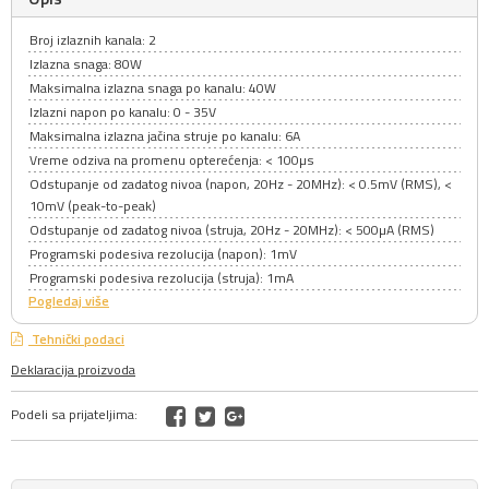
Broj izlaznih kanala: 2
Izlazna snaga: 80W
Maksimalna izlazna snaga po kanalu: 40W
Izlazni napon po kanalu: 0 - 35V
Maksimalna izlazna jačina struje po kanalu: 6A
Vreme odziva na promenu opterećenja: < 100µs
Odstupanje od zadatog nivoa (napon, 20Hz - 20MHz): < 0.5mV (RMS), <
10mV (peak-to-peak)
Odstupanje od zadatog nivoa (struja, 20Hz - 20MHz): < 500µA (RMS)
Programski podesiva rezolucija (napon): 1mV
Programski podesiva rezolucija (struja): 1mA
Pogledaj više
Tehnički podaci
Deklaracija proizvoda
Podeli sa prijateljima: