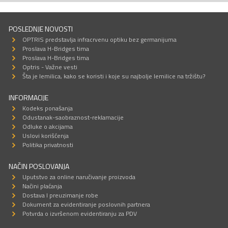
POSLEDNJE NOVOSTI
OPTRIS predstavlja infracrvenu optiku bez germanijuma
Proslava H-Bridges tima
Proslava H-Bridges tima
Optris - Važne vesti
Šta je lemilica, kako se koristi i koje su najbolje lemilice na tržištu?
INFORMACIJE
Kodeks ponašanja
Odustanak-saobraznost-reklamacije
Odluke o akcijama
Uslovi korišćenja
Politika privatnosti
NAČIN POSLOVANJA
Uputstvo za online naručivanje proizvoda
Načini plaćanja
Dostava I preuzimanje robe
Dokument za evidentiranje poslovnih partnera
Potvrda o izvršenom evidentiranju za PDV