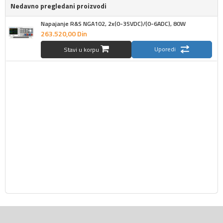
Nedavno pregledani proizvodi
Napajanje R&S NGA102, 2x(0-35VDC)/(0-6ADC), 80W
263.520,
00
Din
Uporedi
Stavi u korpu