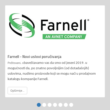
Farnell - Novi uslovi poručivanja
Poštovani, o
baveštavamo vas da smo od jeseni 2019. u
mogućnosti da, po znatno povoljnijim (od dotadašnjih)
uslovima, nudimo proizvode koji se mogu naći u prodajnom
katalogu kompanije Farnell.
Opširnije...