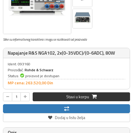
Slike su informativnog karaktera i mogu se razlikovati od proizvoda
Napajanje R&S NGA102, 2x(0-35VDC)/(0-6ADC), 80W
Ident: 093160
Proizođač:
Rohde & Schwarz
Status:
proizvod je dostupan
MP cena: 263.520,
00
Din
Stavi u korpu
Dodaj u listu želja
Opis