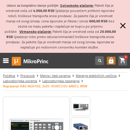
Uslovi za besplatno slanje pošiljki:
Gotovinsko plaćanje:
Paketi čija je
vrednost veća od
4.000,00 RSD
(plaćanje pouzećem prilikom isporuke
robe), troškove transporta snosi prodavac. Za pakete čija je vrednost
manja od ovog iznosa, cena isporuke je fiksna i iznosi
600,00 RSD
bez
obzira na masu paketa i naplaćuje se kupcu po prijemu
pošiljke.
Virmansko plaćanje:
Paketi čija je vrednost veća od
20.000,00
RSD
(plaćanje robe preko računa/virmanski) troškove transporta snosi
prodavac. Za pakete čija je vrednost manja od ovog iznosa, isporuka se
naplaćuje po redovnom cenovniku kurirske službe.
0
shopping_cart
https
Početna
Proizvodi
Merna i test oprema
Merenje električnih veličina
Laboratorijska oprema
Laboratorijska napajanja
Napajanje R&S NGA102, 2x(0-35VDC)/(0-6ADC), 80W