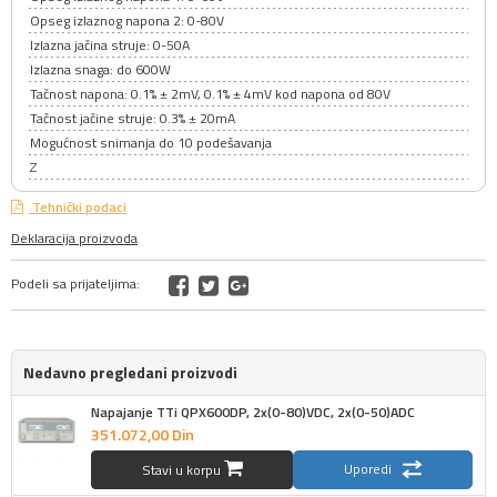
Opseg izlaznog napona 2: 0-80V
Izlazna jačina struje: 0-50A
Izlazna snaga: do 600W
Tačnost napona: 0.1% ± 2mV, 0.1% ± 4mV kod napona od 80V
Tačnost jačine struje: 0.3% ± 20mA
Mogućnost snimanja do 10 podešavanja
Z
Tehnički podaci
Deklaracija proizvoda
Podeli sa prijateljima:
Nedavno pregledani proizvodi
Napajanje TTi QPX600DP, 2x(0-80)VDC, 2x(0-50)ADC
351.072,
00
Din
Uporedi
Stavi u korpu