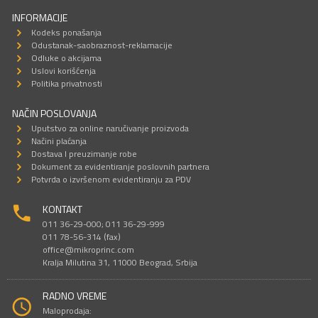
INFORMACIJE
Kodeks ponašanja
Odustanak-saobraznost-reklamacije
Odluke o akcijama
Uslovi korišćenja
Politika privatnosti
NAČIN POSLOVANJA
Uputstvo za online naručivanje proizvoda
Načini plaćanja
Dostava I preuzimanje robe
Dokument za evidentiranje poslovnih partnera
Potvrda o izvršenom evidentiranju za PDV
KONTAKT
011 36-29-000; 011 36-29-999
011 78-56-314 (fax)
office@mikroprinc.com
Kralja Milutina 31, 11000 Beograd, Srbija
RADNO VREME
Maloprodaja: