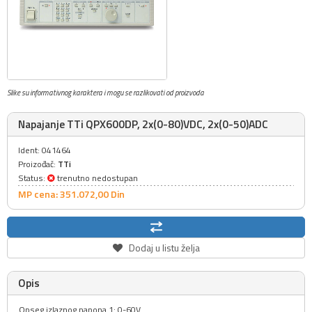
Slike su informativnog karaktera i mogu se razlikovati od proizvoda
Napajanje TTi QPX600DP, 2x(0-80)VDC, 2x(0-50)ADC
Ident: 041464
Proizođač:
TTi
Status:
trenutno nedostupan
MP cena: 351.072,
00
Din
Dodaj u listu želja
Opis
Opseg izlaznog napona 1: 0-60V