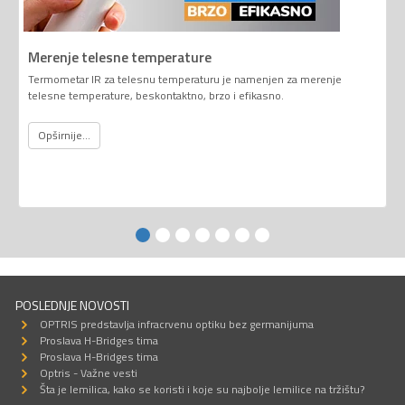
Merenje telesne temperature
Termometar IR za telesnu temperaturu je namenjen za merenje
telesne temperature, beskontaktno, brzo i efikasno.
Opširnije...
POSLEDNJE NOVOSTI
OPTRIS predstavlja infracrvenu optiku bez germanijuma
Proslava H-Bridges tima
Proslava H-Bridges tima
Optris - Važne vesti
Šta je lemilica, kako se koristi i koje su najbolje lemilice na tržištu?