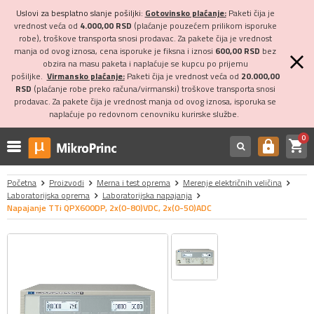
Uslovi za besplatno slanje pošiljki:
Gotovinsko plaćanje:
Paketi čija je
vrednost veća od
4.000,00 RSD
(plaćanje pouzećem prilikom isporuke
robe), troškove transporta snosi prodavac. Za pakete čija je vrednost
manja od ovog iznosa, cena isporuke je fiksna i iznosi
600,00 RSD
bez
obzira na masu paketa i naplaćuje se kupcu po prijemu
pošiljke.
Virmansko plaćanje:
Paketi čija je vrednost veća od
20.000,00
RSD
(plaćanje robe preko računa/virmanski) troškove transporta snosi
prodavac. Za pakete čija je vrednost manja od ovog iznosa, isporuka se
naplaćuje po redovnom cenovniku kurirske službe.
0
shopping_cart
https
Početna
Proizvodi
Merna i test oprema
Merenje električnih veličina
Laboratorijska oprema
Laboratorijska napajanja
Napajanje TTi QPX600DP, 2x(0-80)VDC, 2x(0-50)ADC