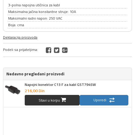
3-polna napojna utičnica za kabl
Maksimalna jačina konstantne struje: 10A
Maksimalni radni napon: 250 VAC
Boja: crna
Deklaracija proizvoda
Podeli sa prijateljima:
Nedavno pregledani proizvodi
Napojni konektor C13 F za kabl GST794SW
216,
00
Din
Uporedi
Stavi u korpu