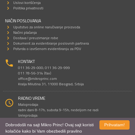
Uslovi korišćenja
Politika privatnosti
NAČIN POSLOVANJA
Uputstvo za online naručivanje proizvoda
Načini plaćanja
Dostava I preuzimanje robe
Dokument za evidentiranje poslovnih partnera
Potvrda o izvršenom evidentiranju za PDV
KONTAKT
011 36-29-000; 011 36-29-999
011 78-56-314 (fax)
office@mikroprinc.com
Kralja Milutina 31, 11000 Beograd, Srbija
RADNO VREME
Maloprodaja:
radni dani 8-17h, subota 9-15h, nedeljom ne radi
Veleprodaja:
radni dani 9-16h, subotom i nedeljom ne radi
Dobrodošli na sajt Mikro Princ! Ovaj sajt koristi
Prihvatam!
kolačiće kako bi Vam obezbedili pravilno