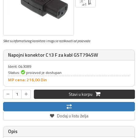
Slike su informativnog karaktera i mogu se razlikovati od proizvoda
Napojni konektor C13 F za kabl GST794SW
Ident: 043089
Status:
proizvod je dostupan
MP cena: 216,
00
Din
Stavi u korpu
Dodaj u listu želja
Opis