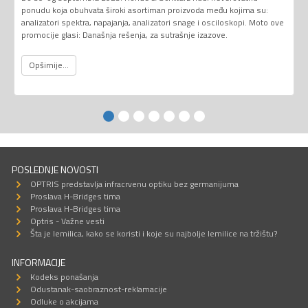
ponudu koja obuhvata široki asortiman proizvoda među kojima su:
analizatori spektra, napajanja, analizatori snage i osciloskopi. Moto ove
promocije glasi: Današnja rešenja, za sutrašnje izazove.
Opširnije...
POSLEDNJE NOVOSTI
OPTRIS predstavlja infracrvenu optiku bez germanijuma
Proslava H-Bridges tima
Proslava H-Bridges tima
Optris - Važne vesti
Šta je lemilica, kako se koristi i koje su najbolje lemilice na tržištu?
INFORMACIJE
Kodeks ponašanja
Odustanak-saobraznost-reklamacije
Odluke o akcijama