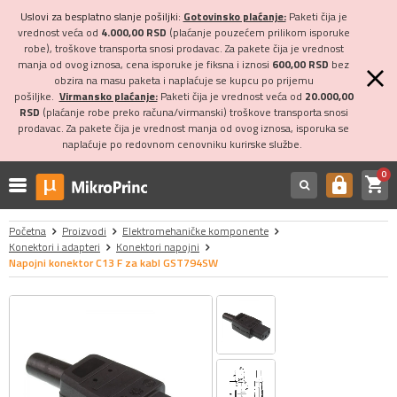
Uslovi za besplatno slanje pošiljki:
Gotovinsko plaćanje:
Paketi čija je
vrednost veća od
4.000,00 RSD
(plaćanje pouzećem prilikom isporuke
robe), troškove transporta snosi prodavac. Za pakete čija je vrednost
manja od ovog iznosa, cena isporuke je fiksna i iznosi
600,00 RSD
bez
obzira na masu paketa i naplaćuje se kupcu po prijemu
pošiljke.
Virmansko plaćanje:
Paketi čija je vrednost veća od
20.000,00
RSD
(plaćanje robe preko računa/virmanski) troškove transporta snosi
prodavac. Za pakete čija je vrednost manja od ovog iznosa, isporuka se
naplaćuje po redovnom cenovniku kurirske službe.
0
shopping_cart
https
Početna
Proizvodi
Elektromehaničke komponente
Konektori i adapteri
Konektori napojni
Napojni konektor C13 F za kabl GST794SW