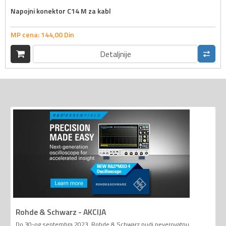
Napojni konektor C14 M za kabl
MP cena:
144,
00
Din
Detaljnije
Rohde & Schwarz - AKCIJA
Do 30-og septembra 2023. Rohde & Schwarz nudi neverovatnu