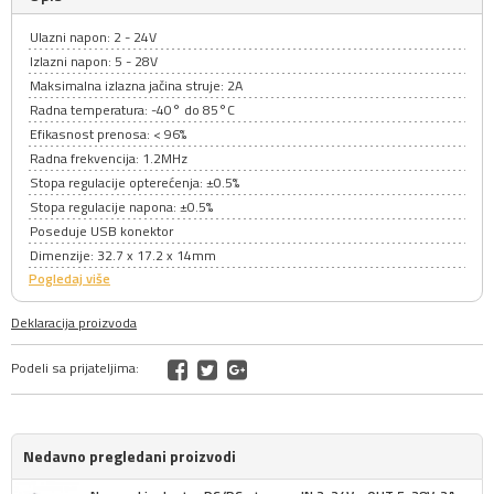
Ulazni napon: 2 - 24V
Izlazni napon: 5 - 28V
Maksimalna izlazna jačina struje: 2A
Radna temperatura: -40° do 85°C
Efikasnost prenosa: < 96%
Radna frekvencija: 1.2MHz
Stopa regulacije opterećenja: ±0.5%
Stopa regulacije napona: ±0.5%
Poseduje USB konektor
Dimenzije: 32.7 x 17.2 x 14mm
Pogledaj više
Deklaracija proizvoda
Podeli sa prijateljima:
Nedavno pregledani proizvodi