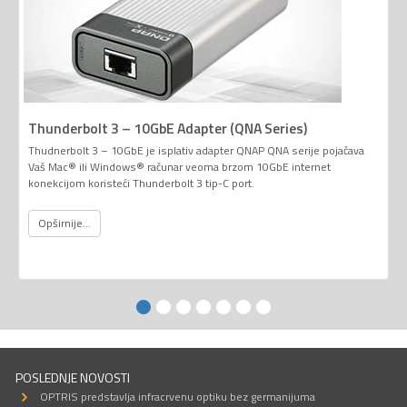
Thunderbolt 3 – 10GbE Adapter (QNA Series)
Thudnerbolt 3 – 10GbE je isplativ adapter QNAP QNA serije pojačava
Vaš Mac® ili Windows® računar veoma brzom 10GbE internet
konekcijom koristeći Thunderbolt 3 tip-C port.
Opširnije...
POSLEDNJE NOVOSTI
OPTRIS predstavlja infracrvenu optiku bez germanijuma