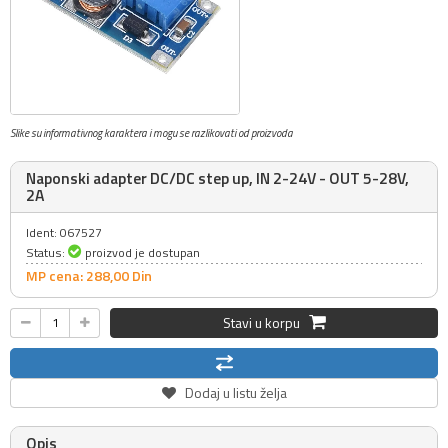
Slike su informativnog karaktera i mogu se razlikovati od proizvoda
Naponski adapter DC/DC step up, IN 2-24V - OUT 5-28V,
2A
Ident: 067527
Status:
proizvod je dostupan
MP cena: 288,
00
Din
Stavi u korpu
Dodaj u listu želja
Opis