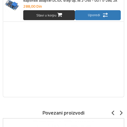
Naponski adapter DC/DC step up, IN 2-24V - OUT 5-28V, 2A
288,
00
Din
Uporedi
Stavi u korpu
Povezani proizvodi