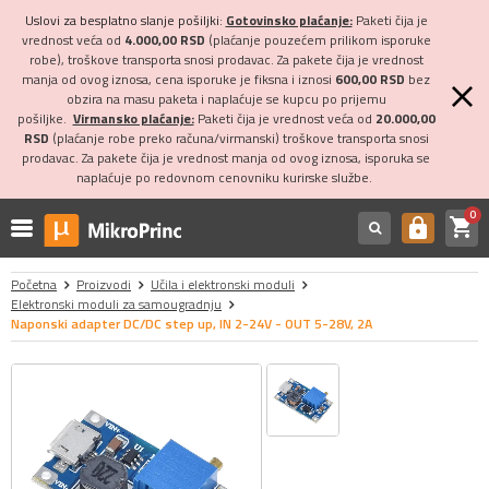
Uslovi za besplatno slanje pošiljki:
Gotovinsko plaćanje:
Paketi čija je
vrednost veća od
4.000,00 RSD
(plaćanje pouzećem prilikom isporuke
robe), troškove transporta snosi prodavac. Za pakete čija je vrednost
manja od ovog iznosa, cena isporuke je fiksna i iznosi
600,00 RSD
bez
obzira na masu paketa i naplaćuje se kupcu po prijemu
pošiljke.
Virmansko plaćanje:
Paketi čija je vrednost veća od
20.000,00
RSD
(plaćanje robe preko računa/virmanski) troškove transporta snosi
prodavac. Za pakete čija je vrednost manja od ovog iznosa, isporuka se
naplaćuje po redovnom cenovniku kurirske službe.
0
shopping_cart
https
Početna
Proizvodi
Učila i elektronski moduli
Elektronski moduli za samougradnju
Naponski adapter DC/DC step up, IN 2-24V - OUT 5-28V, 2A