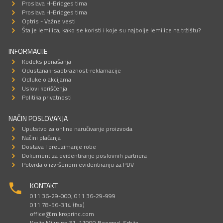
Proslava H-Bridges tima
Proslava H-Bridges tima
Optris - Važne vesti
Šta je lemilica, kako se koristi i koje su najbolje lemilice na tržištu?
INFORMACIJE
Kodeks ponašanja
Odustanak-saobraznost-reklamacije
Odluke o akcijama
Uslovi korišćenja
Politika privatnosti
NAČIN POSLOVANJA
Uputstvo za online naručivanje proizvoda
Načini plaćanja
Dostava I preuzimanje robe
Dokument za evidentiranje poslovnih partnera
Potvrda o izvršenom evidentiranju za PDV
KONTAKT
011 36-29-000; 011 36-29-999
011 78-56-314 (fax)
office@mikroprinc.com
Kralja Milutina 31, 11000 Beograd, Srbija