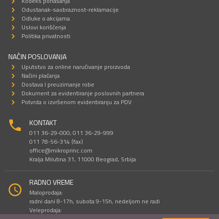
Kodeks ponašanja
Odustanak-saobraznost-reklamacije
Odluke o akcijama
Uslovi korišćenja
Politika privatnosti
NAČIN POSLOVANJA
Uputstvo za online naručivanje proizvoda
Načini plaćanja
Dostava I preuzimanje robe
Dokument za evidentiranje poslovnih partnera
Potvrda o izvršenom evidentiranju za PDV
KONTAKT
011 36-29-000; 011 36-29-999
011 78-56-314 (fax)
office@mikroprinc.com
Kralja Milutina 31, 11000 Beograd, Srbija
RADNO VREME
Maloprodaja:
radni dani 8-17h, subota 9-15h, nedeljom ne radi
Veleprodaja:
radni dani 9-16h, subotom i nedeljom ne radi