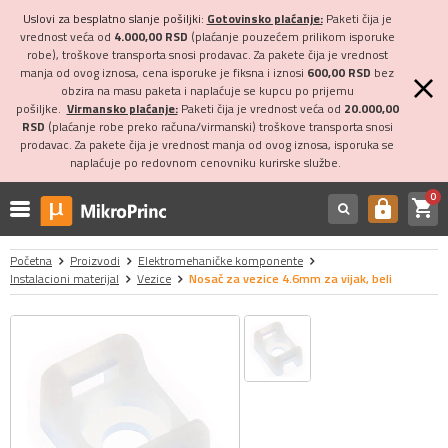
Uslovi za besplatno slanje pošiljki:
Gotovinsko plaćanje:
Paketi čija je
vrednost veća od
4.000,00 RSD
(plaćanje pouzećem prilikom isporuke
robe), troškove transporta snosi prodavac. Za pakete čija je vrednost
manja od ovog iznosa, cena isporuke je fiksna i iznosi
600,00 RSD
bez
obzira na masu paketa i naplaćuje se kupcu po prijemu
pošiljke.
Virmansko plaćanje:
Paketi čija je vrednost veća od
20.000,00
RSD
(plaćanje robe preko računa/virmanski) troškove transporta snosi
prodavac. Za pakete čija je vrednost manja od ovog iznosa, isporuka se
naplaćuje po redovnom cenovniku kurirske službe.
0
shopping_cart
https
Početna
Proizvodi
Elektromehaničke komponente
Instalacioni materijal
Vezice
Nosač za vezice 4.6mm za vijak, beli