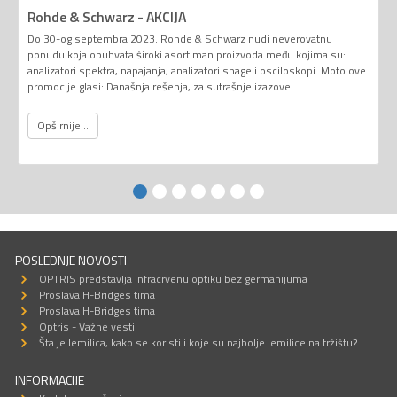
Rohde & Schwarz - AKCIJA
Do 30-og septembra 2023. Rohde & Schwarz nudi neverovatnu
ponudu koja obuhvata široki asortiman proizvoda među kojima su:
analizatori spektra, napajanja, analizatori snage i osciloskopi. Moto ove
promocije glasi: Današnja rešenja, za sutrašnje izazove.
Opširnije...
POSLEDNJE NOVOSTI
OPTRIS predstavlja infracrvenu optiku bez germanijuma
Proslava H-Bridges tima
Proslava H-Bridges tima
Optris - Važne vesti
Šta je lemilica, kako se koristi i koje su najbolje lemilice na tržištu?
INFORMACIJE