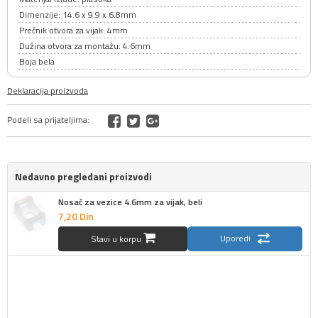
Dimenzije: 14.6 x 9.9 x 6.8mm
Prečnik otvora za vijak: 4mm
Dužina otvora za montažu: 4.6mm
Boja bela
Deklaracija proizvoda
Podeli sa prijateljima:
Nedavno pregledani proizvodi
Nosač za vezice 4.6mm za vijak, beli
7,
20
Din
Uporedi
Stavi u korpu