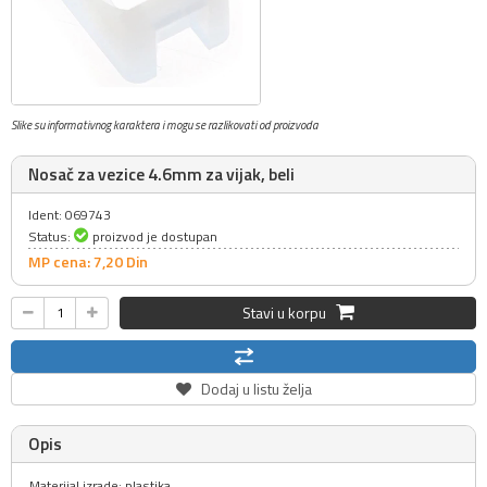
Slike su informativnog karaktera i mogu se razlikovati od proizvoda
Nosač za vezice 4.6mm za vijak, beli
Ident: 069743
Status:
proizvod je dostupan
MP cena: 7,
20
Din
Stavi u korpu
Dodaj u listu želja
Opis
Materijal izrade: plastika