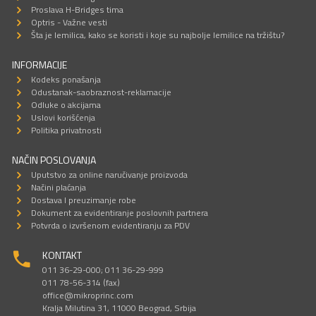
Proslava H-Bridges tima
Optris - Važne vesti
Šta je lemilica, kako se koristi i koje su najbolje lemilice na tržištu?
INFORMACIJE
Kodeks ponašanja
Odustanak-saobraznost-reklamacije
Odluke o akcijama
Uslovi korišćenja
Politika privatnosti
NAČIN POSLOVANJA
Uputstvo za online naručivanje proizvoda
Načini plaćanja
Dostava I preuzimanje robe
Dokument za evidentiranje poslovnih partnera
Potvrda o izvršenom evidentiranju za PDV
KONTAKT
011 36-29-000; 011 36-29-999
011 78-56-314 (fax)
office@mikroprinc.com
Kralja Milutina 31, 11000 Beograd, Srbija