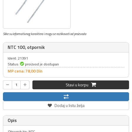
Slike su informativnog karaktera i mogu se razlikovati od proizvoda
NTC 100, otpornik
Ident: 21391
Status:
proizvod je dostupan
MP cena: 78,
00
Din
Stavi u korpu
Dodaj u listu želja
Opis
Otpornik tip: NTC