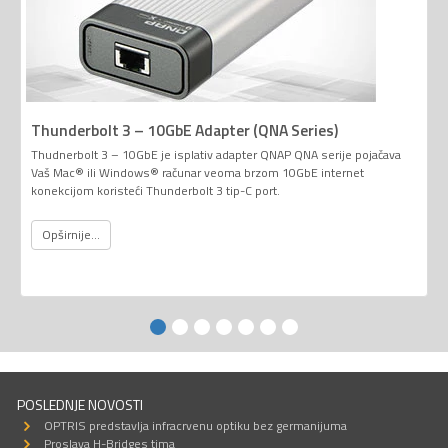
Thunderbolt 3 – 10GbE Adapter (QNA Series)
Thudnerbolt 3 – 10GbE je isplativ adapter QNAP QNA serije pojačava
Vaš Mac® ili Windows® računar veoma brzom 10GbE internet
konekcijom koristeći Thunderbolt 3 tip-C port.
Opširnije...
POSLEDNJE NOVOSTI
OPTRIS predstavlja infracrvenu optiku bez germanijuma
Proslava H-Bridges tima