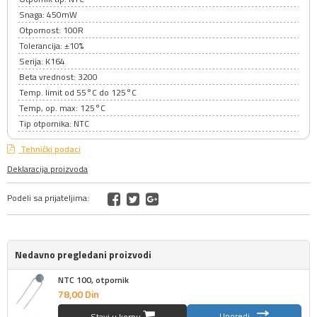
Snaga: 450mW
Otpornost: 100R
Tolerancija: ±10%
Serija: K164
Beta vrednost: 3200
Temp. limit od 55°C do 125°C
Temp, op. max: 125°C
Tip otpornika: NTC
Tehnički podaci
Deklaracija proizvoda
Podeli sa prijateljima:
Nedavno pregledani proizvodi
NTC 100, otpornik
78,
00
Din
Uporedi
Stavi u korpu