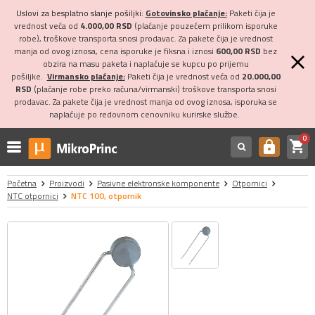
Uslovi za besplatno slanje pošiljki:
Gotovinsko plaćanje:
Paketi čija je
vrednost veća od
4.000,00 RSD
(plaćanje pouzećem prilikom isporuke
robe), troškove transporta snosi prodavac. Za pakete čija je vrednost
manja od ovog iznosa, cena isporuke je fiksna i iznosi
600,00 RSD
bez
obzira na masu paketa i naplaćuje se kupcu po prijemu
pošiljke.
Virmansko plaćanje:
Paketi čija je vrednost veća od
20.000,00
RSD
(plaćanje robe preko računa/virmanski) troškove transporta snosi
prodavac. Za pakete čija je vrednost manja od ovog iznosa, isporuka se
naplaćuje po redovnom cenovniku kurirske službe.
0
shopping_cart
https
Početna
Proizvodi
Pasivne elektronske komponente
Otpornici
NTC otpornici
NTC 100, otpornik