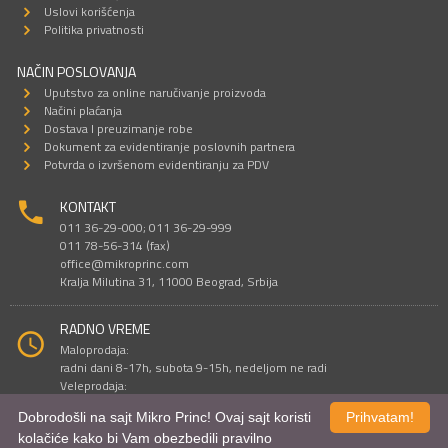
Uslovi korišćenja
Politika privatnosti
NAČIN POSLOVANJA
Uputstvo za online naručivanje proizvoda
Načini plaćanja
Dostava I preuzimanje robe
Dokument za evidentiranje poslovnih partnera
Potvrda o izvršenom evidentiranju za PDV
KONTAKT
011 36-29-000; 011 36-29-999
011 78-56-314 (fax)
office@mikroprinc.com
Kralja Milutina 31, 11000 Beograd, Srbija
RADNO VREME
Maloprodaja:
radni dani 8-17h, subota 9-15h, nedeljom ne radi
Veleprodaja:
radni dani 9-16h, subotom i nedeljom ne radi
Dobrodošli na sajt Mikro Princ! Ovaj sajt koristi
Prihvatam!
kolačiće kako bi Vam obezbedili pravilno