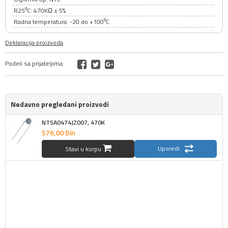
R25⁰C: 470KΩ ± 5%
Radna temperatura: -20 do +100⁰C
Deklaracija proizvoda
Podeli sa prijateljima:
Nedavno pregledani proizvodi
NTSA0474JZ007, 470K
576,
00
Din
Uporedi
Stavi u korpu