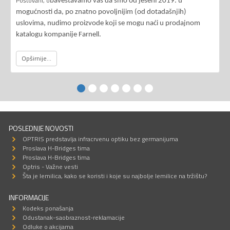
Poštovani, o
baveštavamo vas da smo od jeseni 2019. u
mogućnosti da, po znatno povoljnijim (od dotadašnjih)
uslovima, nudimo proizvode koji se mogu naći u prodajnom
katalogu kompanije Farnell.
Opširnije...
POSLEDNJE NOVOSTI
OPTRIS predstavlja infracrvenu optiku bez germanijuma
Proslava H-Bridges tima
Proslava H-Bridges tima
Optris - Važne vesti
Šta je lemilica, kako se koristi i koje su najbolje lemilice na tržištu?
INFORMACIJE
Kodeks ponašanja
Odustanak-saobraznost-reklamacije
Odluke o akcijama