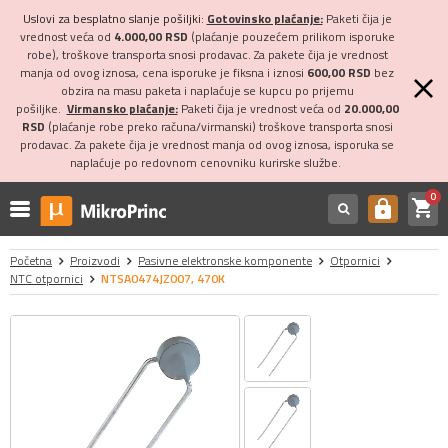
Uslovi za besplatno slanje pošiljki:
Gotovinsko plaćanje:
Paketi čija je
vrednost veća od
4.000,00 RSD
(plaćanje pouzećem prilikom isporuke
robe), troškove transporta snosi prodavac. Za pakete čija je vrednost
manja od ovog iznosa, cena isporuke je fiksna i iznosi
600,00 RSD
bez
obzira na masu paketa i naplaćuje se kupcu po prijemu
pošiljke.
Virmansko plaćanje:
Paketi čija je vrednost veća od
20.000,00
RSD
(plaćanje robe preko računa/virmanski) troškove transporta snosi
prodavac. Za pakete čija je vrednost manja od ovog iznosa, isporuka se
naplaćuje po redovnom cenovniku kurirske službe.
0
shopping_cart
https
Početna
Proizvodi
Pasivne elektronske komponente
Otpornici
NTC otpornici
NTSA0474JZ007, 470K