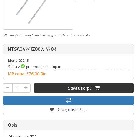
Slike su informativnog karaktera i mogu se razlikovati od proizvoda
NTSA0474JZ007, 470K
Ident: 29215
Status:
proizvod je dostupan
MP cena: 576,
00
Din
Stavi u korpu
Dodaj u listu želja
Opis
Otpornik tip: NTC