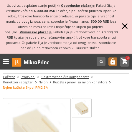
Uslovi za besplatno slanje pošiljki:
Gotovinsko plaćanje:
Paketi čija je
vrednost veća od
4.000,00 RSD
(plaćanje pouzećem prilikom isporuke
robe), troškove transporta snosi prodavac. Za pakete čija je vrednost
manja od ovog iznosa, cena isporuke je fiksna i iznosi
600,00 RSD
bez
obzira na masu paketa i naplaćuje se kupcu po prijemu
pošiljke.
Virmansko plaćanje:
Paketi čija je vrednost veća od
20.000,00
RSD
(plaćanje robe preko računa/virmanski) troškove transporta snosi
prodavac. Za pakete čija je vrednost manja od ovog iznosa, isporuka se
naplaćuje po redovnom cenovniku kurirske službe.
0
shopping_cart
https
Početna
Proizvodi
Elektromehaničke komponente
Konektori i adapteri
Nylon
Kućišta i pinovi za nylon konektore
Nylon kućište 3-pol RM2.54