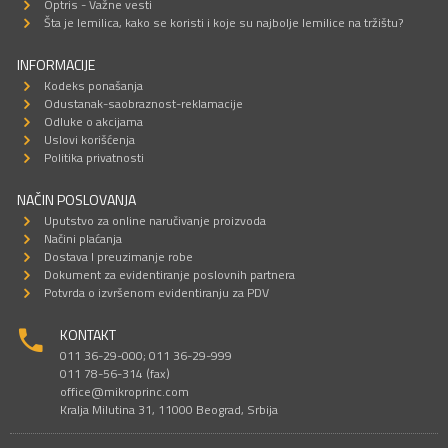
Optris - Važne vesti
Šta je lemilica, kako se koristi i koje su najbolje lemilice na tržištu?
INFORMACIJE
Kodeks ponašanja
Odustanak-saobraznost-reklamacije
Odluke o akcijama
Uslovi korišćenja
Politika privatnosti
NAČIN POSLOVANJA
Uputstvo za online naručivanje proizvoda
Načini plaćanja
Dostava I preuzimanje robe
Dokument za evidentiranje poslovnih partnera
Potvrda o izvršenom evidentiranju za PDV
KONTAKT
011 36-29-000; 011 36-29-999
011 78-56-314 (fax)
office@mikroprinc.com
Kralja Milutina 31, 11000 Beograd, Srbija