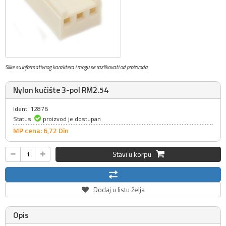
Slike su informativnog karaktera i mogu se razlikovati od proizvoda
Nylon kućište 3-pol RM2.54
Ident: 12876
Status:
proizvod je dostupan
MP cena: 6,
72
Din
Stavi u korpu
Dodaj u listu želja
Opis