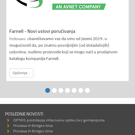
Farnell - Novi uslovi poručivanja
Poštovani, o
baveštavamo vas da smo od jeseni 2019. u
mogućnosti da, po znatno povoljnijim (od dotadašnjih)
uslovima, nudimo proizvode koji se mogu naći u prodajnom
katalogu kompanije Farnell.
Opširnije...
POSLEDNJE NOVOSTI
OPTRIS predstavlja infracrvenu optiku bez germanijuma
Proslava H-Bridges tima
Proslava H-Bridges tima