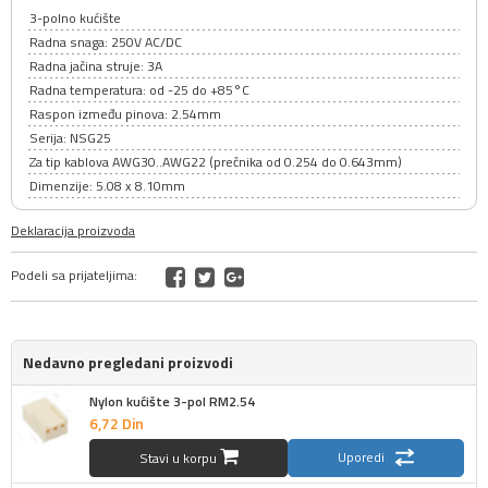
3-polno kućište
Radna snaga: 250V AC/DC
Radna jačina struje: 3A
Radna temperatura: od -25 do +85°C
Raspon između pinova: 2.54mm
Serija: NSG25
Za tip kablova AWG30..AWG22 (prečnika od 0.254 do 0.643mm)
Dimenzije: 5.08 x 8.10mm
Deklaracija proizvoda
Podeli sa prijateljima:
Nedavno pregledani proizvodi
Nylon kućište 3-pol RM2.54
6,
72
Din
Uporedi
Stavi u korpu