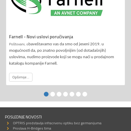
Farnell - Novi uslovi poručivanja
Poštovani, o
baveštavamo vas da smo od jeseni 2019. u
mogućnosti da, po znatno povoljnijim (od dotadašnjih)
uslovima, nudimo proizvode koji se mogu naći u prodajnom
katalogu kompanije Farnell.
Opširnije...
POSLEDNJE NOVOSTI
OPTRIS predstavlja infracrvenu optiku bez germanijuma
Proslava H-Bridges tima