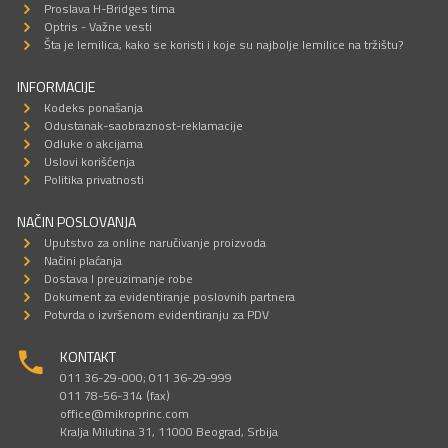
Proslava H-Bridges tima
Optris - Važne vesti
Šta je lemilica, kako se koristi i koje su najbolje lemilice na tržištu?
INFORMACIJE
Kodeks ponašanja
Odustanak-saobraznost-reklamacije
Odluke o akcijama
Uslovi korišćenja
Politika privatnosti
NAČIN POSLOVANJA
Uputstvo za online naručivanje proizvoda
Načini plaćanja
Dostava I preuzimanje robe
Dokument za evidentiranje poslovnih partnera
Potvrda o izvršenom evidentiranju za PDV
KONTAKT
011 36-29-000; 011 36-29-999
011 78-56-314 (fax)
office@mikroprinc.com
Kralja Milutina 31, 11000 Beograd, Srbija