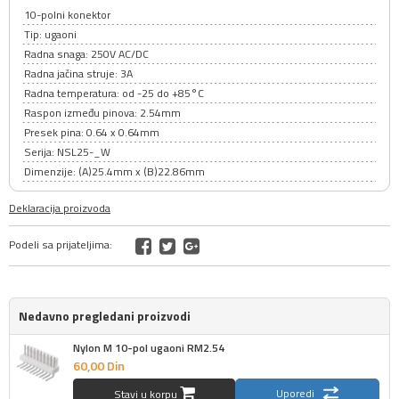
10-polni konektor
Tip: ugaoni
Radna snaga: 250V AC/DC
Radna jačina struje: 3A
Radna temperatura: od -25 do +85°C
Raspon između pinova: 2.54mm
Presek pina: 0.64 x 0.64mm
Serija: NSL25-_W
Dimenzije: (A)25.4mm x (B)22.86mm
Deklaracija proizvoda
Podeli sa prijateljima:
Nedavno pregledani proizvodi
Nylon M 10-pol ugaoni RM2.54
60,
00
Din
Uporedi
Stavi u korpu