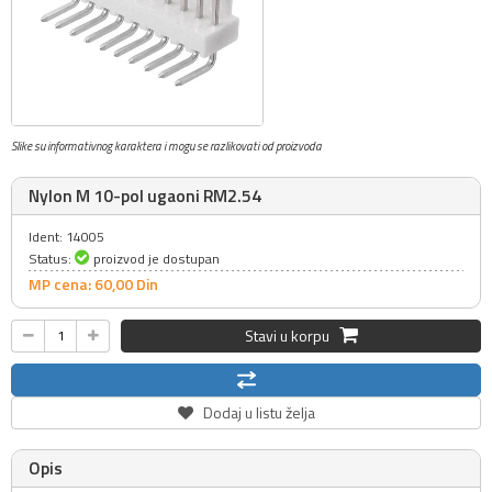
Slike su informativnog karaktera i mogu se razlikovati od proizvoda
Nylon M 10-pol ugaoni RM2.54
Ident: 14005
Status:
proizvod je dostupan
MP cena: 60,
00
Din
Stavi u korpu
Dodaj u listu želja
Opis