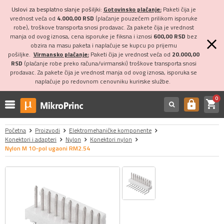
Uslovi za besplatno slanje pošiljki:
Gotovinsko plaćanje:
Paketi čija je
vrednost veća od
4.000,00 RSD
(plaćanje pouzećem prilikom isporuke
robe), troškove transporta snosi prodavac. Za pakete čija je vrednost
manja od ovog iznosa, cena isporuke je fiksna i iznosi
600,00 RSD
bez
obzira na masu paketa i naplaćuje se kupcu po prijemu
pošiljke.
Virmansko plaćanje:
Paketi čija je vrednost veća od
20.000,00
RSD
(plaćanje robe preko računa/virmanski) troškove transporta snosi
prodavac. Za pakete čija je vrednost manja od ovog iznosa, isporuka se
naplaćuje po redovnom cenovniku kurirske službe.
0
shopping_cart
https
Početna
Proizvodi
Elektromehaničke komponente
Konektori i adapteri
Nylon
Konektori nylon
Nylon M 10-pol ugaoni RM2.54