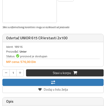
Slike su informativnog karaktera i mogu se razlikovati od proizvoda
Odvrtač UNIOR 615 CR krstasti 2x100
Ident: 18916
Proizođač:
Unior
Status:
proizvod je dostupan
MP cena: 576,
00
Din
Stavi u korpu
Dodaj u listu želja
Opis