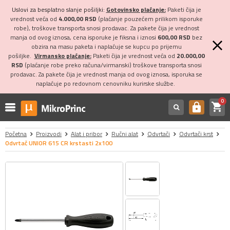
Uslovi za besplatno slanje pošiljki:
Gotovinsko plaćanje:
Paketi čija je
vrednost veća od
4.000,00 RSD
(plaćanje pouzećem prilikom isporuke
robe), troškove transporta snosi prodavac. Za pakete čija je vrednost
manja od ovog iznosa, cena isporuke je fiksna i iznosi
600,00 RSD
bez
obzira na masu paketa i naplaćuje se kupcu po prijemu
pošiljke.
Virmansko plaćanje:
Paketi čija je vrednost veća od
20.000,00
RSD
(plaćanje robe preko računa/virmanski) troškove transporta snosi
prodavac. Za pakete čija je vrednost manja od ovog iznosa, isporuka se
naplaćuje po redovnom cenovniku kurirske službe.
0
shopping_cart
https
Početna
Proizvodi
Alat i pribor
Ručni alat
Odvrtači
Odvrtači krst
Odvrtač UNIOR 615 CR krstasti 2x100