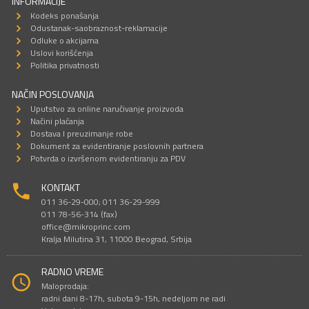
INFORMACIJE
Kodeks ponašanja
Odustanak-saobraznost-reklamacije
Odluke o akcijama
Uslovi korišćenja
Politika privatnosti
NAČIN POSLOVANJA
Uputstvo za online naručivanje proizvoda
Načini plaćanja
Dostava I preuzimanje robe
Dokument za evidentiranje poslovnih partnera
Potvrda o izvršenom evidentiranju za PDV
KONTAKT
011 36-29-000; 011 36-29-999
011 78-56-314 (fax)
office@mikroprinc.com
Kralja Milutina 31, 11000 Beograd, Srbija
RADNO VREME
Maloprodaja:
radni dani 8-17h, subota 9-15h, nedeljom ne radi