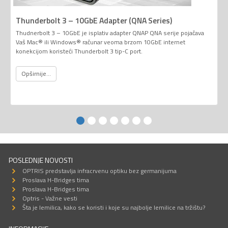
Thunderbolt 3 – 10GbE Adapter (QNA Series)
Thudnerbolt 3 – 10GbE je isplativ adapter QNAP QNA serije pojačava
Vaš Mac® ili Windows® računar veoma brzom 10GbE internet
konekcijom koristeći Thunderbolt 3 tip-C port.
Opširnije...
POSLEDNJE NOVOSTI
OPTRIS predstavlja infracrvenu optiku bez germanijuma
Proslava H-Bridges tima
Proslava H-Bridges tima
Optris - Važne vesti
Šta je lemilica, kako se koristi i koje su najbolje lemilice na tržištu?