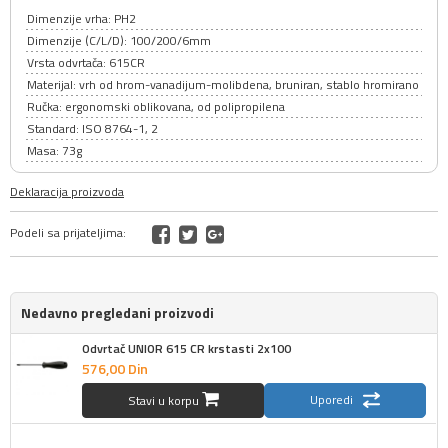
Dimenzije vrha: PH2
Dimenzije (C/L/D): 100/200/6mm
Vrsta odvrtača: 615CR
Materijal: vrh od hrom-vanadijum-molibdena, bruniran, stablo hromirano
Ručka: ergonomski oblikovana, od polipropilena
Standard: ISO 8764-1, 2
Masa: 73g
Deklaracija proizvoda
Podeli sa prijateljima:
Nedavno pregledani proizvodi
Odvrtač UNIOR 615 CR krstasti 2x100
576,
00
Din
Uporedi
Stavi u korpu