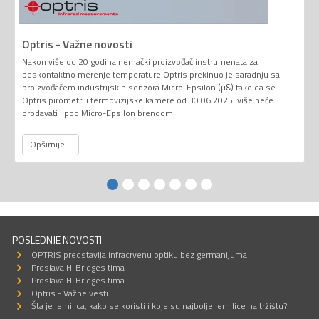
Optris - Važne novosti
Nakon više od 20 godina nemački proizvođač instrumenata za
beskontaktno merenje temperature Optris prekinuo je saradnju sa
proizvođačem industrijskih senzora Micro-Epsilon (µƐ) tako da se
Optris pirometri i termovizijske kamere od 30.06.2025. više neće
prodavati i pod Micro-Epsilon brendom.
Opširnije...
POSLEDNJE NOVOSTI
OPTRIS predstavlja infracrvenu optiku bez germanijuma
Proslava H-Bridges tima
Proslava H-Bridges tima
Optris - Važne vesti
Šta je lemilica, kako se koristi i koje su najbolje lemilice na tržištu?