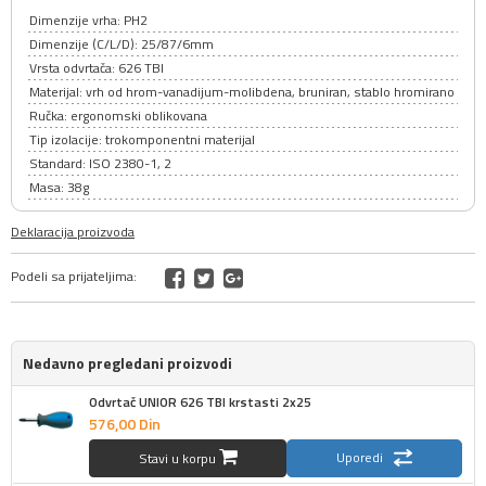
Dimenzije vrha: PH2
Dimenzije (C/L/D): 25/87/6mm
Vrsta odvrtača: 626 TBI
Materijal: vrh od hrom-vanadijum-molibdena, bruniran, stablo hromirano
Ručka: ergonomski oblikovana
Tip izolacije: trokomponentni materijal
Standard: ISO 2380-1, 2
Masa: 38g
Deklaracija proizvoda
Podeli sa prijateljima:
Nedavno pregledani proizvodi
Odvrtač UNIOR 626 TBI krstasti 2x25
576,
00
Din
Uporedi
Stavi u korpu