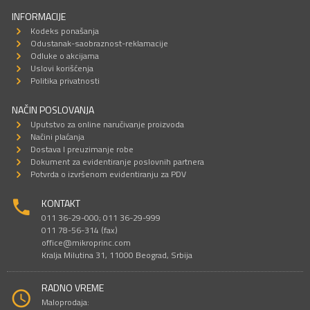
INFORMACIJE
Kodeks ponašanja
Odustanak-saobraznost-reklamacije
Odluke o akcijama
Uslovi korišćenja
Politika privatnosti
NAČIN POSLOVANJA
Uputstvo za online naručivanje proizvoda
Načini plaćanja
Dostava I preuzimanje robe
Dokument za evidentiranje poslovnih partnera
Potvrda o izvršenom evidentiranju za PDV
KONTAKT
011 36-29-000; 011 36-29-999
011 78-56-314 (fax)
office@mikroprinc.com
Kralja Milutina 31, 11000 Beograd, Srbija
RADNO VREME
Maloprodaja: