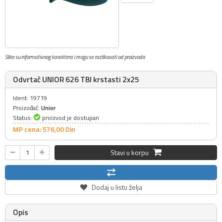
Slike su informativnog karaktera i mogu se razlikovati od proizvoda
Odvrtač UNIOR 626 TBI krstasti 2x25
Ident: 19719
Proizođač:
Unior
Status:
proizvod je dostupan
MP cena: 576,
00
Din
Stavi u korpu
Dodaj u listu želja
Opis