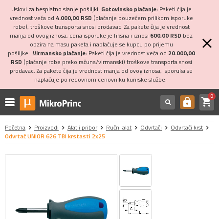
Uslovi za besplatno slanje pošiljki:
Gotovinsko plaćanje:
Paketi čija je
vrednost veća od
4.000,00 RSD
(plaćanje pouzećem prilikom isporuke
robe), troškove transporta snosi prodavac. Za pakete čija je vrednost
manja od ovog iznosa, cena isporuke je fiksna i iznosi
600,00 RSD
bez
obzira na masu paketa i naplaćuje se kupcu po prijemu
pošiljke.
Virmansko plaćanje:
Paketi čija je vrednost veća od
20.000,00
RSD
(plaćanje robe preko računa/virmanski) troškove transporta snosi
prodavac. Za pakete čija je vrednost manja od ovog iznosa, isporuka se
naplaćuje po redovnom cenovniku kurirske službe.
0
shopping_cart
https
Početna
Proizvodi
Alat i pribor
Ručni alat
Odvrtači
Odvrtači krst
Odvrtač UNIOR 626 TBI krstasti 2x25