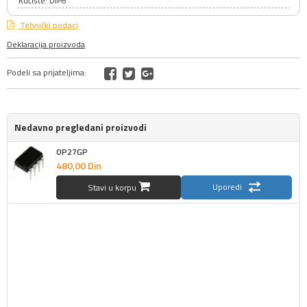
Kućište: DIP8
Tehnički podaci
Deklaracija proizvoda
Podeli sa prijateljima:
Nedavno pregledani proizvodi
OP27GP
480,
00
Din
Uporedi
Stavi u korpu