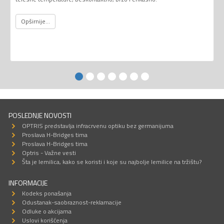
Opširnije...
POSLEDNJE NOVOSTI
OPTRIS predstavlja infracrvenu optiku bez germanijuma
Proslava H-Bridges tima
Proslava H-Bridges tima
Optris - Važne vesti
Šta je lemilica, kako se koristi i koje su najbolje lemilice na tržištu?
INFORMACIJE
Kodeks ponašanja
Odustanak-saobraznost-reklamacije
Odluke o akcijama
Uslovi korišćenja