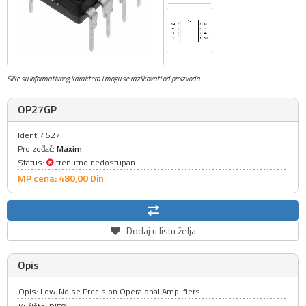
Slike su informativnog karaktera i mogu se razlikovati od proizvoda
OP27GP
Ident: 4527
Proizođač:
Maxim
Status:
trenutno nedostupan
MP cena: 480,
00
Din
Dodaj u listu želja
Opis
Opis: Low-Noise Precision Operaional Amplifiers