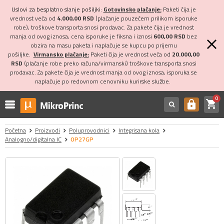
Uslovi za besplatno slanje pošiljki:
Gotovinsko plaćanje:
Paketi čija je
vrednost veća od
4.000,00 RSD
(plaćanje pouzećem prilikom isporuke
robe), troškove transporta snosi prodavac. Za pakete čija je vrednost
manja od ovog iznosa, cena isporuke je fiksna i iznosi
600,00 RSD
bez
obzira na masu paketa i naplaćuje se kupcu po prijemu
pošiljke.
Virmansko plaćanje:
Paketi čija je vrednost veća od
20.000,00
RSD
(plaćanje robe preko računa/virmanski) troškove transporta snosi
prodavac. Za pakete čija je vrednost manja od ovog iznosa, isporuka se
naplaćuje po redovnom cenovniku kurirske službe.
0
shopping_cart
https
Početna
Proizvodi
Poluprovodnici
Integrisana kola
Analogno/digitalna IC
OP27GP