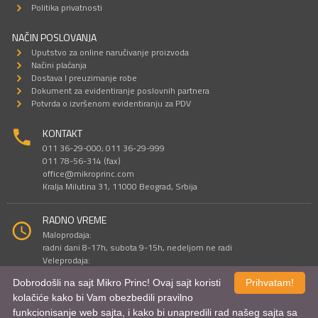
Politika privatnosti
NAČIN POSLOVANJA
Uputstvo za online naručivanje proizvoda
Načini plaćanja
Dostava I preuzimanje robe
Dokument za evidentiranje poslovnih partnera
Potvrda o izvršenom evidentiranju za PDV
KONTAKT
011 36-29-000; 011 36-29-999
011 78-56-314 (fax)
office@mikroprinc.com
Kralja Milutina 31, 11000 Beograd, Srbija
RADNO VREME
Maloprodaja:
radni dani 8-17h, subota 9-15h, nedeljom ne radi
Veleprodaja:
radni dani 9-16h, subotom i nedeljom ne radi
Dobrodošli na sajt Mikro Princ! Ovaj sajt koristi
Prihvatam!
kolačiće kako bi Vam obezbedili pravilno
funkcionisanje web sajta, i kako bi unapredili rad našeg sajta sa
Sve cene su iskazane u dinarima. PDV je uračunat u cenu.