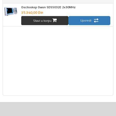
Osciloskop Owon SDS5032E 2x30MHz
35.340,
00
Din
Uporedi
Stavi u korpu