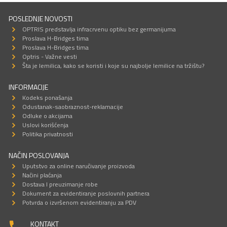
POSLEDNJE NOVOSTI
OPTRIS predstavlja infracrvenu optiku bez germanijuma
Proslava H-Bridges tima
Proslava H-Bridges tima
Optris - Važne vesti
Šta je lemilica, kako se koristi i koje su najbolje lemilice na tržištu?
INFORMACIJE
Kodeks ponašanja
Odustanak-saobraznost-reklamacije
Odluke o akcijama
Uslovi korišćenja
Politika privatnosti
NAČIN POSLOVANJA
Uputstvo za online naručivanje proizvoda
Načini plaćanja
Dostava I preuzimanje robe
Dokument za evidentiranje poslovnih partnera
Potvrda o izvršenom evidentiranju za PDV
KONTAKT