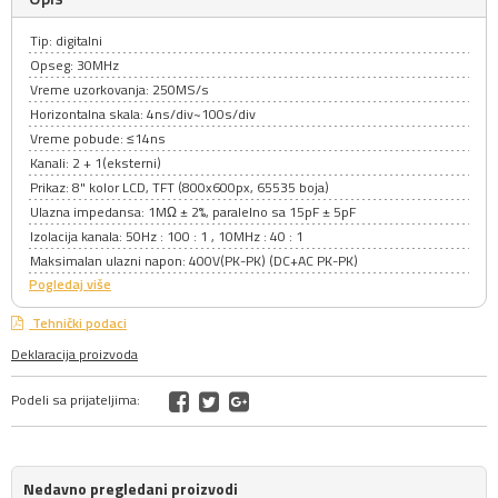
Tip: digitalni
Opseg: 30MHz
Vreme uzorkovanja: 250MS/s
Horizontalna skala: 4ns/div~100s/div
Vreme pobude: ≤14ns
Kanali: 2 + 1(eksterni)
Prikaz: 8" kolor LCD, TFT (800x600px, 65535 boja)
Ulazna impedansa: 1MΩ ± 2%, paralelno sa 15pF ± 5pF
Izolacija kanala: 50Hz : 100 : 1 , 10MHz : 40 : 1
Maksimalan ulazni napon: 400V(PK-PK) (DC+AC PK-PK)
Pogledaj više
Tehnički podaci
Deklaracija proizvoda
Podeli sa prijateljima:
Nedavno pregledani proizvodi