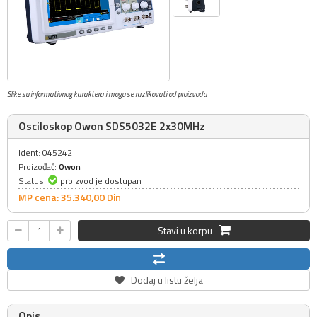
Slike su informativnog karaktera i mogu se razlikovati od proizvoda
Osciloskop Owon SDS5032E 2x30MHz
Ident: 045242
Proizođač:
Owon
Status:
proizvod je dostupan
MP cena: 35.340,
00
Din
Stavi u korpu
Dodaj u listu želja
Opis