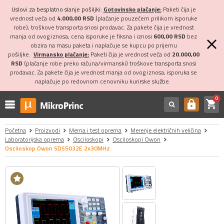
Uslovi za besplatno slanje pošiljki:
Gotovinsko plaćanje:
Paketi čija je
vrednost veća od
4.000,00 RSD
(plaćanje pouzećem prilikom isporuke
robe), troškove transporta snosi prodavac. Za pakete čija je vrednost
manja od ovog iznosa, cena isporuke je fiksna i iznosi
600,00 RSD
bez
obzira na masu paketa i naplaćuje se kupcu po prijemu
pošiljke.
Virmansko plaćanje:
Paketi čija je vrednost veća od
20.000,00
RSD
(plaćanje robe preko računa/virmanski) troškove transporta snosi
prodavac. Za pakete čija je vrednost manja od ovog iznosa, isporuka se
naplaćuje po redovnom cenovniku kurirske službe.
0
shopping_cart
https
Početna
Proizvodi
Merna i test oprema
Merenje električnih veličina
Laboratorijska oprema
Osciloskopi
Osciloskopi Owon
Osciloskop Owon SDS5032E 2x30MHz