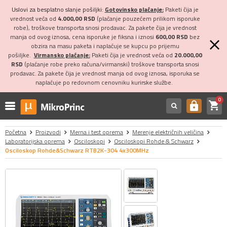
Uslovi za besplatno slanje pošiljki:
Gotovinsko plaćanje:
Paketi čija je
vrednost veća od
4.000,00 RSD
(plaćanje pouzećem prilikom isporuke
robe), troškove transporta snosi prodavac. Za pakete čija je vrednost
manja od ovog iznosa, cena isporuke je fiksna i iznosi
600,00 RSD
bez
obzira na masu paketa i naplaćuje se kupcu po prijemu
pošiljke.
Virmansko plaćanje:
Paketi čija je vrednost veća od
20.000,00
RSD
(plaćanje robe preko računa/virmanski) troškove transporta snosi
prodavac. Za pakete čija je vrednost manja od ovog iznosa, isporuka se
naplaćuje po redovnom cenovniku kurirske službe.
0
shopping_cart
https
Početna
Proizvodi
Merna i test oprema
Merenje električnih veličina
Laboratorijska oprema
Osciloskopi
Osciloskopi Rohde & Schwarz
Osciloskop Rohde&Schwarz RTB2K-304 4x300MHz