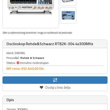
Slike su informativnog karaktera i mogu se razlikovati od proizvoda
Osciloskop Rohde&Schwarz RTB2K-304 4x300MHz
Ident: 069584
Proizođač:
Rohde & Schwarz
Status:
trenutno nedostupan
MP cena: 692.640,
00
Din
Dodaj u listu želja
Opis
Opseg: 300Mhz