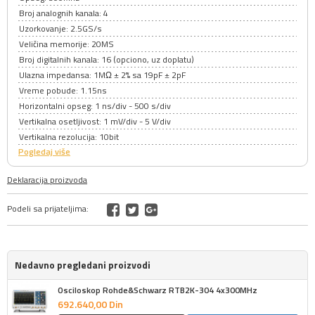
Broj analognih kanala: 4
Uzorkovanje: 2.5GS/s
Veličina memorije: 20MS
Broj digitalnih kanala: 16 (opciono, uz doplatu)
Ulazna impedansa: 1MΩ ± 2% sa 19pF ± 2pF
Vreme pobude: 1.15ns
Horizontalni opseg: 1 ns/div - 500 s/div
Vertikalna osetljivost: 1 mV/div - 5 V/div
Vertikalna rezolucija: 10bit
Pogledaj više
Deklaracija proizvoda
Podeli sa prijateljima:
Nedavno pregledani proizvodi
Osciloskop Rohde&Schwarz RTB2K-304 4x300MHz
692.640,
00
Din