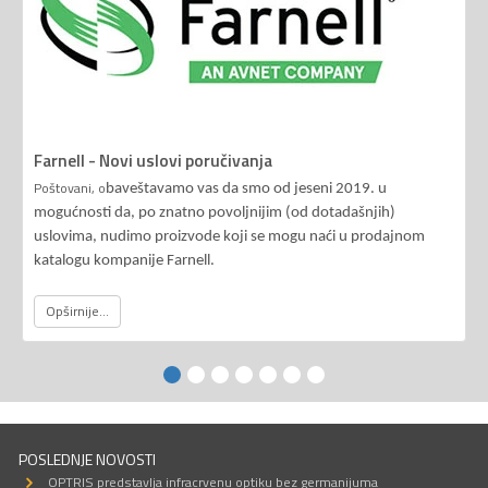
Farnell - Novi uslovi poručivanja
Poštovani, o
baveštavamo vas da smo od jeseni 2019. u
mogućnosti da, po znatno povoljnijim (od dotadašnjih)
uslovima, nudimo proizvode koji se mogu naći u prodajnom
katalogu kompanije Farnell.
Opširnije...
POSLEDNJE NOVOSTI
OPTRIS predstavlja infracrvenu optiku bez germanijuma