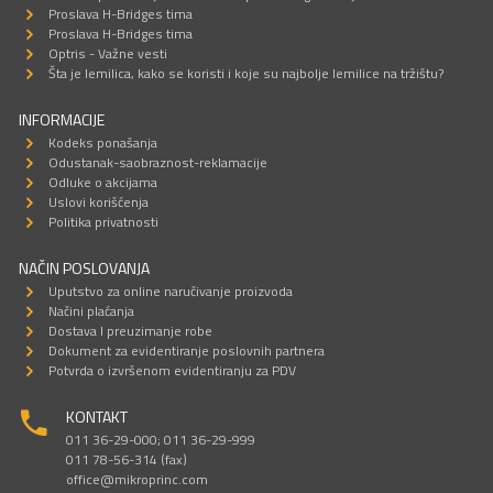
Proslava H-Bridges tima
Proslava H-Bridges tima
Optris - Važne vesti
Šta je lemilica, kako se koristi i koje su najbolje lemilice na tržištu?
INFORMACIJE
Kodeks ponašanja
Odustanak-saobraznost-reklamacije
Odluke o akcijama
Uslovi korišćenja
Politika privatnosti
NAČIN POSLOVANJA
Uputstvo za online naručivanje proizvoda
Načini plaćanja
Dostava I preuzimanje robe
Dokument za evidentiranje poslovnih partnera
Potvrda o izvršenom evidentiranju za PDV
KONTAKT
011 36-29-000; 011 36-29-999
011 78-56-314 (fax)
office@mikroprinc.com