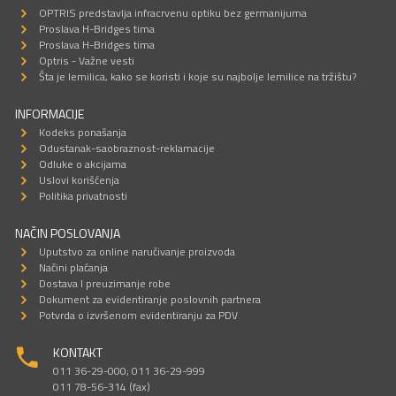
OPTRIS predstavlja infracrvenu optiku bez germanijuma
Proslava H-Bridges tima
Proslava H-Bridges tima
Optris - Važne vesti
Šta je lemilica, kako se koristi i koje su najbolje lemilice na tržištu?
INFORMACIJE
Kodeks ponašanja
Odustanak-saobraznost-reklamacije
Odluke o akcijama
Uslovi korišćenja
Politika privatnosti
NAČIN POSLOVANJA
Uputstvo za online naručivanje proizvoda
Načini plaćanja
Dostava I preuzimanje robe
Dokument za evidentiranje poslovnih partnera
Potvrda o izvršenom evidentiranju za PDV
KONTAKT
011 36-29-000; 011 36-29-999
011 78-56-314 (fax)