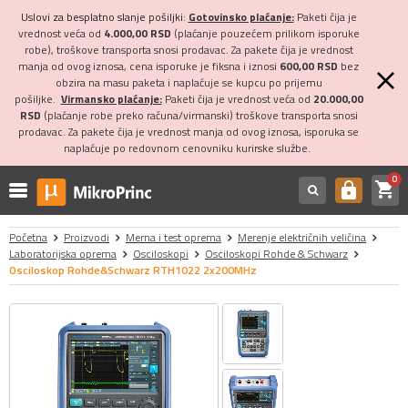
Uslovi za besplatno slanje pošiljki:
Gotovinsko plaćanje:
Paketi čija je
vrednost veća od
4.000,00 RSD
(plaćanje pouzećem prilikom isporuke
robe), troškove transporta snosi prodavac. Za pakete čija je vrednost
manja od ovog iznosa, cena isporuke je fiksna i iznosi
600,00 RSD
bez
obzira na masu paketa i naplaćuje se kupcu po prijemu
pošiljke.
Virmansko plaćanje:
Paketi čija je vrednost veća od
20.000,00
RSD
(plaćanje robe preko računa/virmanski) troškove transporta snosi
prodavac. Za pakete čija je vrednost manja od ovog iznosa, isporuka se
naplaćuje po redovnom cenovniku kurirske službe.
0
shopping_cart
https
Početna
Proizvodi
Merna i test oprema
Merenje električnih veličina
Laboratorijska oprema
Osciloskopi
Osciloskopi Rohde & Schwarz
Osciloskop Rohde&Schwarz RTH1022 2x200MHz