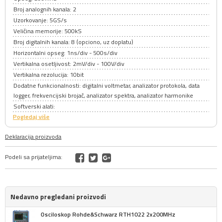
Broj analognih kanala: 2
Uzorkovanje: 5GS/s
Veličina memorije: 500kS
Broj digitalnih kanala: 8 (opciono, uz doplatu)
Horizontalni opseg: 1ns/div - 500s/div
Vertikalna osetljivost: 2mV/div - 100V/div
Vertikalna rezolucija: 10bit
Dodatne funkcionalnosti: digitalni voltmetar, analizator protokola, data
logger, frekvencijski brojač, analizator spektra, analizator harmonike
Softverski alati:
Pogledaj više
Deklaracija proizvoda
Podeli sa prijateljima:
Nedavno pregledani proizvodi
Osciloskop Rohde&Schwarz RTH1022 2x200MHz