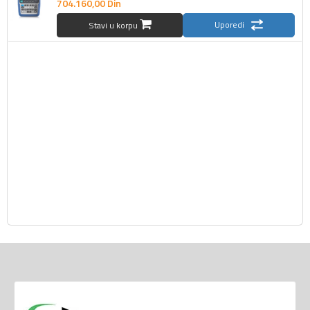
704.160,
00
Din
Uporedi
Stavi u korpu