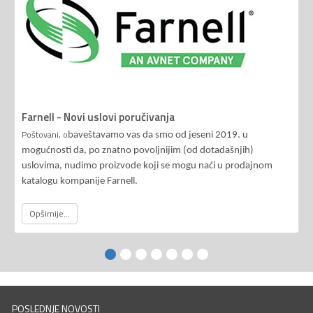
Farnell - Novi uslovi poručivanja
Poštovani, o
baveštavamo vas da smo od jeseni 2019. u
mogućnosti da, po znatno povoljnijim (od dotadašnjih)
uslovima, nudimo proizvode koji se mogu naći u prodajnom
katalogu kompanije Farnell.
Opširnije...
POSLEDNJE NOVOSTI