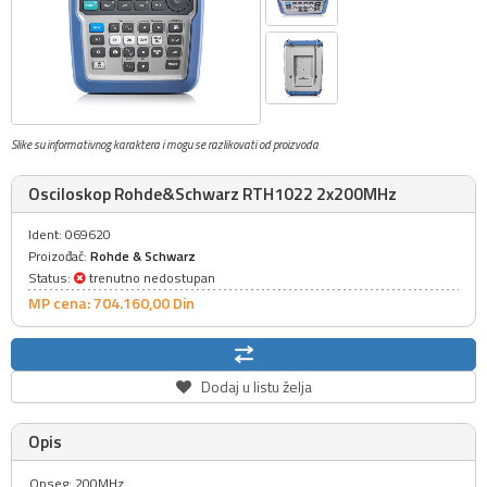
Slike su informativnog karaktera i mogu se razlikovati od proizvoda
Osciloskop Rohde&Schwarz RTH1022 2x200MHz
Ident: 069620
Proizođač:
Rohde & Schwarz
Status:
trenutno nedostupan
MP cena: 704.160,
00
Din
Dodaj u listu želja
Opis
Opseg: 200MHz