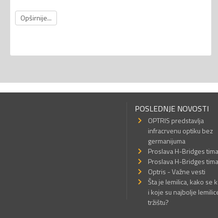
Opširnije...
POSLEDNJE NOVOSTI
OPTRIS predstavlja
infracrvenu optiku bez
germanijuma
Proslava H-Bridges tim
Proslava H-Bridges tim
Optris - Važne vesti
Šta je lemilica, kako se k
i koje su najbolje lemilic
tržištu?