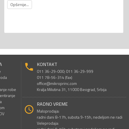
Opširnije...
A
KONTAKT
e
011 36-29-000; 011 36-29-999
voda
011 78-56-314 (fax)
office@mikroprinc.com
anje robe
Kralja Milutina 31, 11000 Beograd, Srbija
entiranje
a
RADNO VREME
nom
Maloprodaja:
PDV
radni dani 8-17h, subota 9-15h, nedeljom ne radi
Veleprodaja: