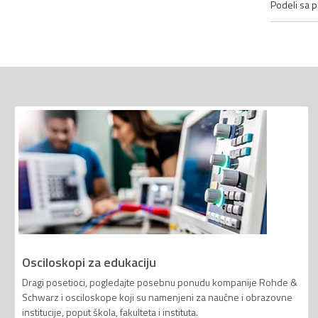
Podeli sa pr
Osciloskopi za edukaciju
Dragi posetioci, pogledajte posebnu ponudu kompanije Rohde &
Schwarz i osciloskope koji su namenjeni za naučne i obrazovne
institucije, poput škola, fakulteta i instituta.