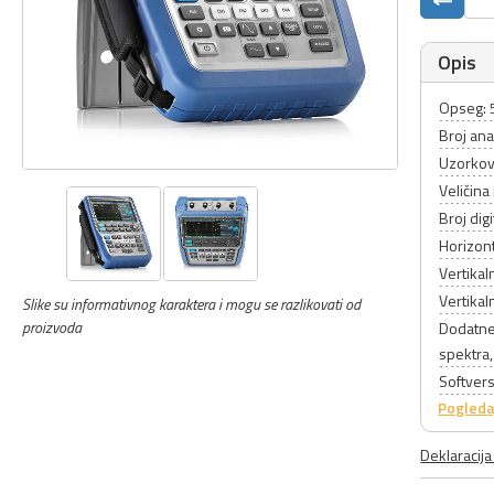
Opis
Opseg:
Broj ana
Uzorkov
Veličin
Broj dig
Horizont
Vertikal
Vertikal
Slike su informativnog karaktera i mogu se razlikovati od
proizvoda
Dodatne 
spektra,
Softversk
Pogleda
Deklaracij