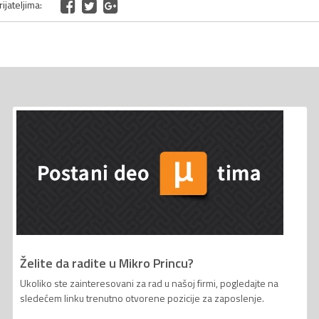
ijateljima:
Želite da radite u Mikro Princu?
Ukoliko ste zainteresovani za rad u našoj firmi, pogledajte na
sledećem linku trenutno otvorene pozicije za zaposlenje.