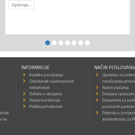
Opširnije...
INFORMACIJE
NAČIN POSLOVANJ
Kodeks ponašanja
Uputstvo za onlin
Odustanak-saobraznost-
naručivanje proiz
reklamacije
Načini plaćanja
a
Odluke o akcijama
Dostava I preuzim
a
Uslovi korišćenja
Dokument za evid
Politika privatnosti
poslovnih partner
oristi
Potvrda o izvrše
e na
evidentiranju za 