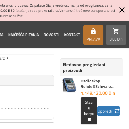
ta snosi prodavac. Za pakete čija je vrednost manja od ovog iznosa, cena
00,00 RSD
(plaćanje robe preko računa/virmanski) troškove transporta snosi
kurirske službe.
shopping_cart
https
MA
NAJČEŠĆA PITANJA
NOVOSTI
KONTAKT
PRIJAVA
0,
00
Din
arz
Nedavno pregledani
proizvodi
Osciloskop
Rohde&Schwarz
RTH1054 4x500MHz
1.149.120,
00
Din
Stavi
u
Uporedi
korpu