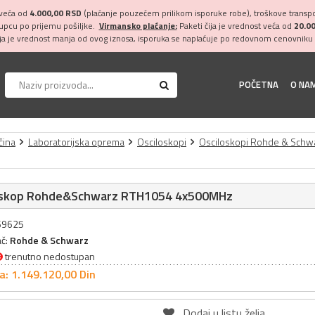
 veća od
4.000,00 RSD
(plaćanje pouzećem prilikom isporuke robe), troškove transpor
kupcu po prijemu pošiljke.
Virmansko plaćanje:
Paketi čija je vrednost veća od
20.0
ija je vrednost manja od ovog iznosa, isporuka se naplaćuje po redovnom cenovniku 
POČETNA
O NA
čina
Laboratorijska oprema
Osciloskopi
Osciloskopi Rohde & Schw
oskop Rohde&Schwarz RTH1054 4x500MHz
069625
ač:
Rohde & Schwarz
trenutno nedostupan
a: 1.149.120,
00
Din
Dodaj u listu želja