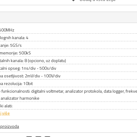
 500MHz
lognih kanala: 4
anje: 5GS/s
a memorije: 500kS
italnih kanala: 8 (opciono, uz doplatu)
alni opseg: 1ns/div - 500s/div
na osetljivost: 2mV/div - 100V/div
na rezolucija: 10bit
funkcionalnosti: digitalni voltmetar, analizator protokola, data logger, frekve
 analizator harmonike
i alati:
j više
a proizvoda