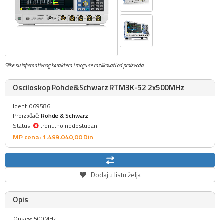
Slike su informativnog karaktera i mogu se razlikovati od proizvoda
Osciloskop Rohde&Schwarz RTM3K-52 2x500MHz
Ident: 069586
Proizođač:
Rohde & Schwarz
Status:
trenutno nedostupan
MP cena: 1.499.040,
00
Din
Dodaj u listu želja
Opis
Opseg: 500MHz