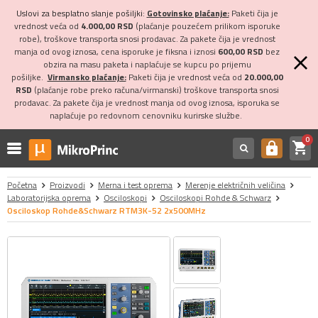
Uslovi za besplatno slanje pošiljki:
Gotovinsko plaćanje:
Paketi čija je
vrednost veća od
4.000,00 RSD
(plaćanje pouzećem prilikom isporuke
robe), troškove transporta snosi prodavac. Za pakete čija je vrednost
manja od ovog iznosa, cena isporuke je fiksna i iznosi
600,00 RSD
bez
obzira na masu paketa i naplaćuje se kupcu po prijemu
pošiljke.
Virmansko plaćanje:
Paketi čija je vrednost veća od
20.000,00
RSD
(plaćanje robe preko računa/virmanski) troškove transporta snosi
prodavac. Za pakete čija je vrednost manja od ovog iznosa, isporuka se
naplaćuje po redovnom cenovniku kurirske službe.
0
shopping_cart
https
Početna
Proizvodi
Merna i test oprema
Merenje električnih veličina
Laboratorijska oprema
Osciloskopi
Osciloskopi Rohde & Schwarz
Osciloskop Rohde&Schwarz RTM3K-52 2x500MHz