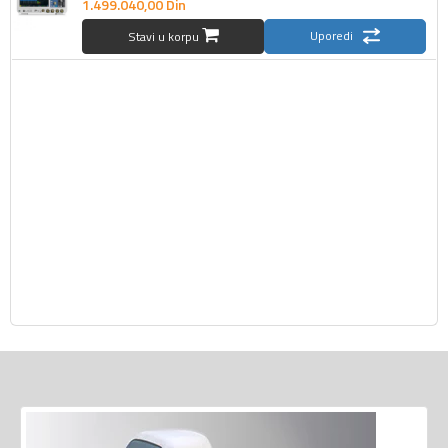
1.499.040,
00
Din
Uporedi
Stavi u korpu