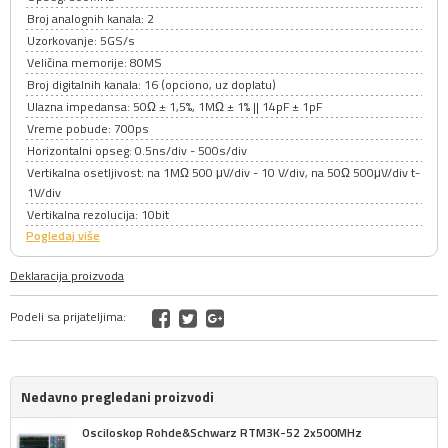
Broj analognih kanala: 2
Uzorkovanje: 5GS/s
Veličina memorije: 80MS
Broj digitalnih kanala: 16 (opciono, uz doplatu)
Ulazna impedansa: 50Ω ± 1,5%, 1MΩ ± 1% || 14pF ± 1pF
Vreme pobude: 700ps
Horizontalni opseg: 0.5ns/div - 500s/div
Vertikalna osetljivost: na 1MΩ 500 μV/div - 10 V/div, na 50Ω 500μV/div t-
1V/div
Vertikalna rezolucija: 10bit
Pogledaj više
Deklaracija proizvoda
Podeli sa prijateljima:
Nedavno pregledani proizvodi
Osciloskop Rohde&Schwarz RTM3K-52 2x500MHz