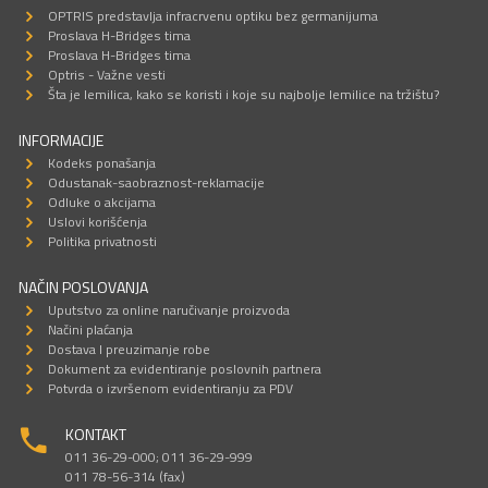
OPTRIS predstavlja infracrvenu optiku bez germanijuma
Proslava H-Bridges tima
Proslava H-Bridges tima
Optris - Važne vesti
Šta je lemilica, kako se koristi i koje su najbolje lemilice na tržištu?
INFORMACIJE
Kodeks ponašanja
Odustanak-saobraznost-reklamacije
Odluke o akcijama
Uslovi korišćenja
Politika privatnosti
NAČIN POSLOVANJA
Uputstvo za online naručivanje proizvoda
Načini plaćanja
Dostava I preuzimanje robe
Dokument za evidentiranje poslovnih partnera
Potvrda o izvršenom evidentiranju za PDV
KONTAKT
011 36-29-000; 011 36-29-999
011 78-56-314 (fax)