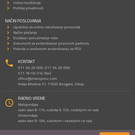
Uslovi korišćenja
Politika privatnosti
NAČIN POSLOVANJA
Uputstvo za online naručivanje proizvoda
Načini plaćanja
Dostava I preuzimanje robe
Dokument za evidentiranje poslovnih partnera
Potvrda o izvršenom evidentiranju za PDV
KONTAKT
011 36-29-000; 011 36-29-999
011 78-56-314 (fax)
office@mikroprinc.com
Kralja Milutina 31, 11000 Beograd, Srbija
RADNO VREME
Maloprodaja:
radni dani 8-17h, subota 9-15h, nedeljom ne radi
Veleprodaja:
radni dani 9-16h, subotom i nedeljom ne radi