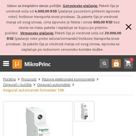
Uslovi za besplatno slanje pošiljki:
Gotovinsko plaćanje:
Paketi čija je
vrednost veća od
4.000,00 RSD
(plaćanje pouzećem prilikom isporuke
robe), troškove transporta snosi prodavac. Za pakete čija je vrednost
manja od ovog iznosa, cena isporuke je fiksna i iznosi
600,00 RSD
bez
obzira na masu paketa i naplaćuje se kupcu po prijemu
pošiljke.
Virmansko plaćanje:
Paketi čija je vrednost veća od
20.000,00
RSD
(plaćanje robe preko računa/virmanski) troškove transporta snosi
prodavac. Za pakete čija je vrednost manja od ovog iznosa, isporuka se
naplaćuje po redovnom cenovniku kurirske službe.
0
shopping_cart
https
Početna
Proizvodi
Pasivne elektronske komponente
Osigurači i kućišta
Osigurači automatski
Osigurač automatski Schneider 10A