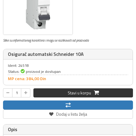
Slike su informativnog karaktera i mogu se razlikovati od proizvoda
Osigurač automatski Schneider 10A
Ident: 24518
Status:
proizvod je dostupan
MP cena: 384,
00
Din
Stavi u korpu
Dodaj u listu želja
Opis