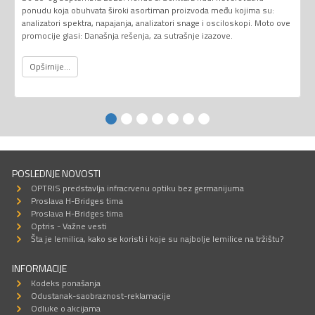
ponudu koja obuhvata široki asortiman proizvoda među kojima su:
analizatori spektra, napajanja, analizatori snage i osciloskopi. Moto ove
promocije glasi: Današnja rešenja, za sutrašnje izazove.
Opširnije...
POSLEDNJE NOVOSTI
OPTRIS predstavlja infracrvenu optiku bez germanijuma
Proslava H-Bridges tima
Proslava H-Bridges tima
Optris - Važne vesti
Šta je lemilica, kako se koristi i koje su najbolje lemilice na tržištu?
INFORMACIJE
Kodeks ponašanja
Odustanak-saobraznost-reklamacije
Odluke o akcijama