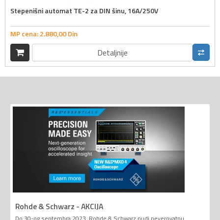
Stepenišni automat TE-2 za DIN šinu, 16A/250V
MP cena:
2.880,
00
Din
Detaljnije
Rohde & Schwarz - AKCIJA
Do 30-og septembra 2023. Rohde & Schwarz nudi neverovatnu