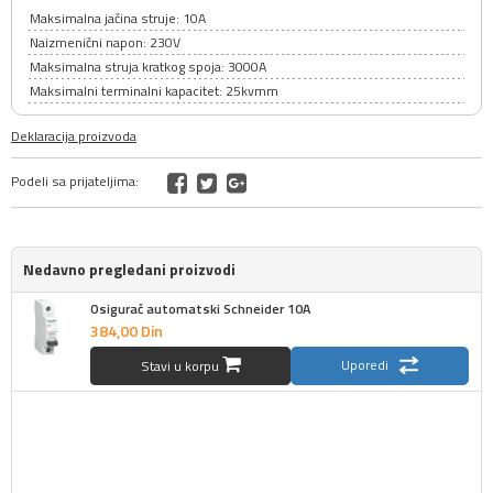
Maksimalna jačina struje: 10A
Naizmenični napon: 230V
Maksimalna struja kratkog spoja: 3000A
Maksimalni terminalni kapacitet: 25kvmm
Deklaracija proizvoda
Podeli sa prijateljima:
Nedavno pregledani proizvodi
Osigurač automatski Schneider 10A
384,
00
Din
Uporedi
Stavi u korpu