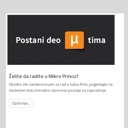
Želite da radite u Mikro Princu?
Ukoliko ste zainteresovani za rad u našoj firmi, pogledajte na
sledećem linku trenutno otvorene pozicije za zaposlenje.
Opširnije...