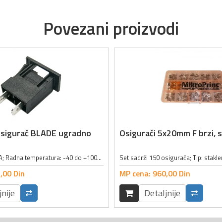
Povezani proizvodi
osigurač BLADE ugradno
Osigurači 5x20mm F brzi, 
Jačina struje: 20A; Radna temperatura: -40 do +100°C; Kontakti: 6.3 x 0.8mm;
,
00
Din
MP cena:
960,
00
Din
jnije
Detaljnije