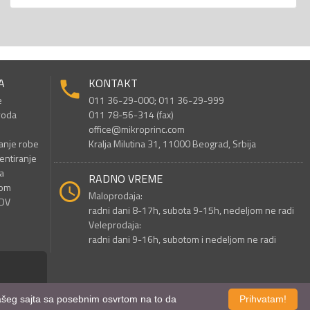
A
KONTAKT
e
011 36-29-000; 011 36-29-999
voda
011 78-56-314 (fax)
office@mikroprinc.com
anje robe
Kralja Milutina 31, 11000 Beograd, Srbija
entiranje
a
RADNO VREME
nom
Maloprodaja:
PDV
radni dani 8-17h, subota 9-15h, nedeljom ne radi
Veleprodaja:
radni dani 9-16h, subotom i nedeljom ne radi
 našeg sajta sa posebnim osvrtom na to da
Prihvatam!