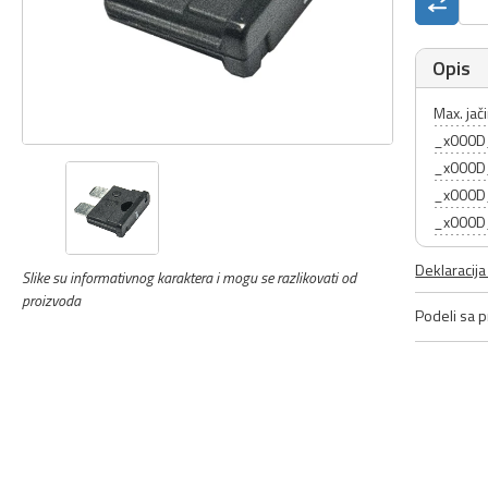
Opis
Max. jač
_x000D
_x000D_ 
_x000D_
_x000D_ 
Deklaracij
Slike su informativnog karaktera i mogu se razlikovati od
proizvoda
Podeli sa pr