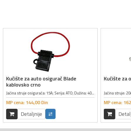
Kućište za auto osigurač Blade
Kućište za 
kablovsko crno
Jačina struje osigurača: 15A; Serija: ATO; Dužina: 40.8mm; Spoljna dubina: 12.7mm;
MP cena:
144,
00
Din
MP cena:
162
Detaljnije
Detal