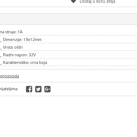
Dodaj u listu želja
ina struje: 1A
_ Dimenzije: 19x12mm
Vrsta: oštri
 Radni napon: 32V
Karakteristike: crna boja
a proizvoda
ijateljima: