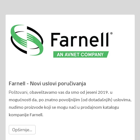
Farnell - Novi uslovi poručivanja
Poštovani, o
baveštavamo vas da smo od jeseni 2019. u
mogućnosti da, po znatno povoljnijim (od dotadašnjih) uslovima,
nudimo proizvode koji se mogu naći u prodajnom katalogu
kompanije Farnell.
Opširnije...