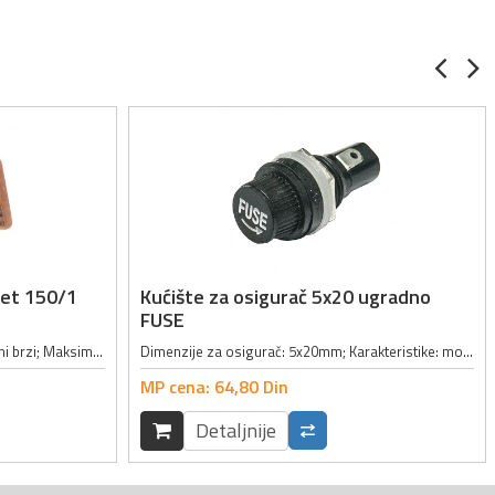
set 150/1
Kućište za osigurač 5x20 ugradno
FUSE
Set sadrži 150 osigurača; Tip: stakleni brzi; Maksimalne jačine struja: 100mA, 250mA, 315mA, 630mA, 1A, 1.6A, 2A, 2.5A, 3.15A, 4A, 5A, 6.3A, 8A, 10A, 16A; Dimenzije: 5x20mm; Radni napon: 250V; Karakteristike: transparentna staklena...
Dimenzije za osigurač: 5x20mm; Karakteristike: moguće ga je otvoriti rukom; Struja: max 10A
MP cena:
64,
80
Din
Detaljnije