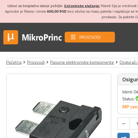
Uslovi za besplatno slanje pošiljki:
Gotovinsko plaćanje:
Paketi čija je vrednost
isporuke je fiksna i iznosi
600,00 RSD
bez obzira na masu paketa i naplaćuje se 
prodavac. Za pakete č
PROIZVODI
Početna
Proizvodi
Pasivne elektronske komponente
Osigurači 
Osigur
Ident: 
Status:
MP cen