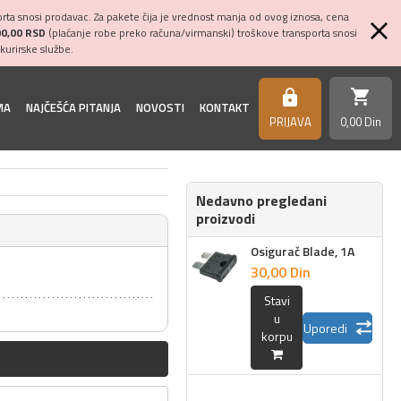
ta snosi prodavac. Za pakete čija je vrednost manja od ovog iznosa, cena
00,00 RSD
(plaćanje robe preko računa/virmanski) troškove transporta snosi
kurirske službe.
shopping_cart
https
MA
NAJČEŠĆA PITANJA
NOVOSTI
KONTAKT
PRIJAVA
0,
00
Din
Nedavno pregledani
proizvodi
Osigurač Blade, 1A
30,
00
Din
Stavi
u
Uporedi
korpu