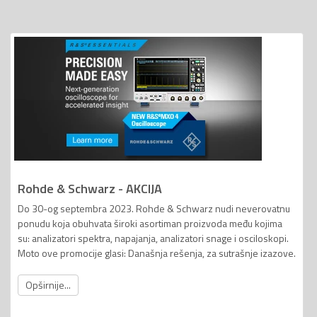
Rohde & Schwarz - AKCIJA
Do 30-og septembra 2023. Rohde & Schwarz nudi neverovatnu
ponudu koja obuhvata široki asortiman proizvoda među kojima
su: analizatori spektra, napajanja, analizatori snage i osciloskopi.
Moto ove promocije glasi: Današnja rešenja, za sutrašnje izazove.
Opširnije...