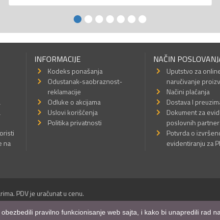
INFORMACIJE
NAČIN POSLOVANJ
Kodeks ponašanja
Uputstvo za onlin
Odustanak-saobraznost-
naručivanje proiz
reklamacije
Načini plaćanja
a
Odluke o akcijama
Dostava I preuzim
a
Uslovi korišćenja
Dokument za evid
Politika privatnosti
poslovnih partner
oristi
Potvrda o izvrše
e na
evidentiranju za 
rima. PDV je uračunat u cenu.
Sva prava su zadržana.
m obezbedili pravilno funkcionisanje web sajta, i kako bi unapredili rad
a Internet prodavnice
,
Izrada sajta
i
mobilnih aplikacija
i
SEO optimizacija