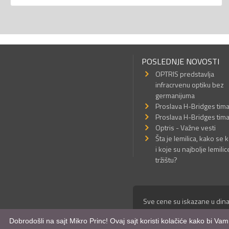
POSLEDNJE NOVOSTI
OPTRIS predstavlja
infracrvenu optiku bez
germanijuma
Proslava H-Bridges tim
Proslava H-Bridges tim
Optris - Važne vesti
Šta je lemilica, kako se k
i koje su najbolje lemilic
tržištu?
Sve cene su iskazane u dina
© Mikro Princ 1999 - 2026. 
Dobrodošli na sajt Mikro Princ! Ovaj sajt koristi kolačiće kako bi Va
Kreirao
*nbgcreator
|
Izdrad