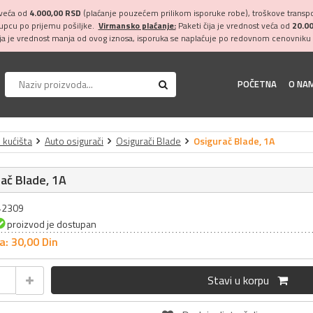
 veća od
4.000,00 RSD
(plaćanje pouzećem prilikom isporuke robe), troškove transpor
kupcu po prijemu pošiljke.
Virmansko plaćanje:
Paketi čija je vrednost veća od
20.0
ija je vrednost manja od ovog iznosa, isporuka se naplaćuje po redovnom cenovniku 
POČETNA
O NA
i kućišta
Auto osigurači
Osigurači Blade
Osigurač Blade, 1A
ač Blade, 1A
042309
proizvod je dostupan
a: 30,
00
Din
Stavi u korpu