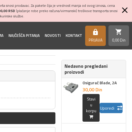
ta snosi prodavac. Za pakete čija je vrednost manja od ovog iznosa, cena
00,00 RSD
(plaćanje robe preko računa/virmanski) troškove transporta snosi
kurirske službe.
shopping_cart
https
MA
NAJČEŠĆA PITANJA
NOVOSTI
KONTAKT
PRIJAVA
0,
00
Din
Nedavno pregledani
proizvodi
Osigurač Blade, 2A
30,
00
Din
Stavi
u
Uporedi
korpu