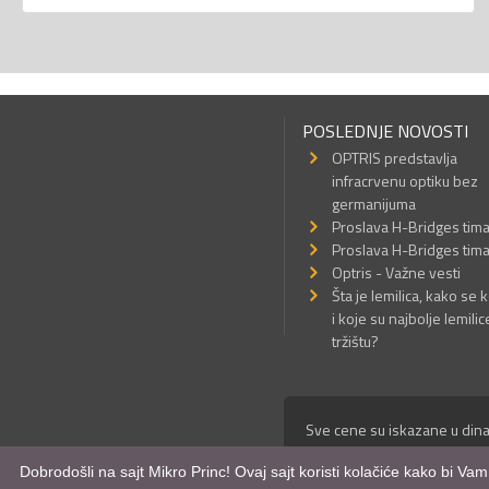
POSLEDNJE NOVOSTI
OPTRIS predstavlja
infracrvenu optiku bez
germanijuma
Proslava H-Bridges tim
Proslava H-Bridges tim
Optris - Važne vesti
Šta je lemilica, kako se k
i koje su najbolje lemilic
tržištu?
Sve cene su iskazane u dina
© Mikro Princ 1999 - 2026. 
Dobrodošli na sajt Mikro Princ! Ovaj sajt koristi kolačiće kako bi Va
Kreirao
*nbgcreator
|
Izdrad