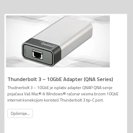
Thunderbolt 3 – 10GbE Adapter (QNA Series)
Thudnerbolt 3 – 10GbE je isplativ adapter QNAP QNA serije
pojačava Vaš Mac® ili Windows® računar veoma brzom 10GbE
internet konekcijom koristeći Thunderbolt 3 tip-C port.
Opširnije...