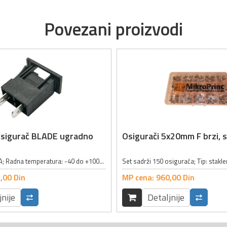
Povezani proizvodi
osigurač BLADE ugradno
Osigurači 5x20mm F brzi, 
Jačina struje: 20A; Radna temperatura: -40 do +100°C; Kontakti: 6.3 x 0.8mm;
,
00
Din
MP cena:
960,
00
Din
jnije
Detaljnije