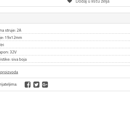
Dodaj u listu želja
ina struje: 2A
je: 19x12mm
tri
apon: 32V
istike: siva boja
a proizvoda
ijateljima: