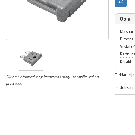
Opis
Max. jač
Dimenzi
Vrsta: oš
Radni n
Karakter
Deklaracij
Slike su informativnog karaktera i mogu se razlikovati od
proizvoda
Podeli sa pr