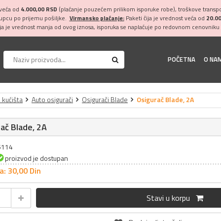
 veća od
4.000,00 RSD
(plaćanje pouzećem prilikom isporuke robe), troškove transpor
kupcu po prijemu pošiljke.
Virmansko plaćanje:
Paketi čija je vrednost veća od
20.0
ija je vrednost manja od ovog iznosa, isporuka se naplaćuje po redovnom cenovniku 
POČETNA
O NA
i kućišta
Auto osigurači
Osigurači Blade
Osigurač Blade, 2A
ač Blade, 2A
25114
proizvod je dostupan
a: 30,
00
Din
Stavi u korpu