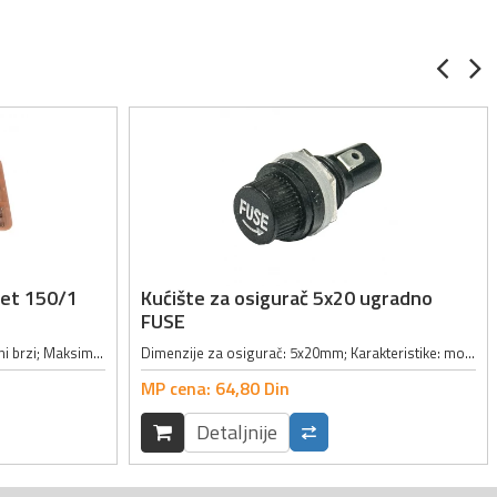
set 150/1
Kućište za osigurač 5x20 ugradno
FUSE
Set sadrži 150 osigurača; Tip: stakleni brzi; Maksimalne jačine struja: 100mA, 250mA, 315mA, 630mA, 1A, 1.6A, 2A, 2.5A, 3.15A, 4A, 5A, 6.3A, 8A, 10A, 16A; Dimenzije: 5x20mm; Radni napon: 250V; Karakteristike: transparentna staklena...
Dimenzije za osigurač: 5x20mm; Karakteristike: moguće ga je otvoriti rukom; Struja: max 10A
MP cena:
64,
80
Din
Detaljnije