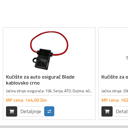
Kućište za auto osigurač Blade
Kućište za 
kablovsko crno
Jačina struje osigurača: 15A; Serija: ATO; Dužina: 40.8mm; Spoljna dubina: 12.7mm;
MP cena:
144,
00
Din
MP cena:
162
Detaljnije
Detal