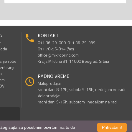
A
KONTAKT
e
011 36-29-000; 011 36-29-999
voda
011 78-56-314 (fax)
office@mikroprinc.com
anje robe
Kralja Milutina 31, 11000 Beograd, Srbija
entiranje
a
RADNO VREME
nom
Maloprodaja:
PDV
radni dani 8-17h, subota 9-15h, nedeljom ne radi
Veleprodaja:
radni dani 9-16h, subotom i nedeljom ne radi
 našeg sajta sa posebnim osvrtom na to da
Prihvatam!