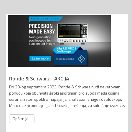
Rohde & Schwarz - AKCIJA
Do 30-og septembra 2023. Rohde & Schwarz nudi neverovatnu
ponudu koja obuhvata široki asortiman proizvoda među kojima
su: analizatori spektra, napajanja, analizatori snage i osciloskopi.
Moto ove promocije glasi: Današnja rešenja, za sutrašnje izazove.
Opširnije...