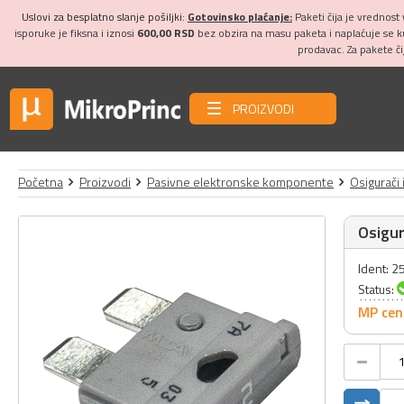
Uslovi za besplatno slanje pošiljki:
Gotovinsko plaćanje:
Paketi čija je vrednost
isporuke je fiksna i iznosi
600,00 RSD
bez obzira na masu paketa i naplaćuje se 
prodavac. Za pakete č
PROIZVODI
Početna
Proizvodi
Pasivne elektronske komponente
Osigurači 
Osigur
Ident: 
Status:
MP cen