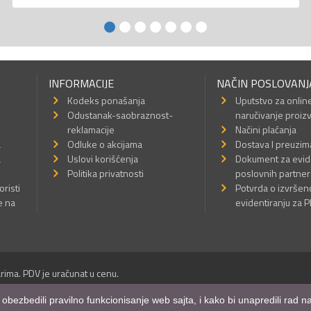
INFORMACIJE
NAČIN POSLOVANJ
Kodeks ponašanja
Uputstvo za onlin
Odustanak-saobraznost-
naručivanje proiz
reklamacije
Načini plaćanja
a
Odluke o akcijama
Dostava I preuzim
a
Uslovi korišćenja
Dokument za evid
Politika privatnosti
poslovnih partner
oristi
Potvrda o izvrše
e na
evidentiranju za 
rima. PDV je uračunat u cenu.
Sva prava su zadržana.
m obezbedili pravilno funkcionisanje web sajta, i kako bi unapredili rad
a Internet prodavnice
,
Izrada sajta
i
mobilnih aplikacija
i
SEO optimizacija