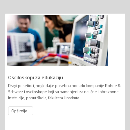
Osciloskopi za edukaciju
Dragi posetioci, pogledajte posebnu ponudu kompanije Rohde &
Schwarz i osciloskope koji su namenjeni za naučne i obrazovne
institucije, poput škola, fakulteta i instituta.
Opširnije...