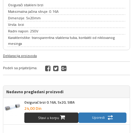
Osigurači stakleni brzi
Maksimalna jačina struje: 0.16A
Dimenzije: 5x20mm
Vrsta: brzi
Radni napon: 250V
Karakteristike: transparentna staklena tuba, kontakti od niklovanog
mesinga
Deklaracija proizvoda
Podeli sa prijateljima:
Nedavno pregledani proizvodi
Osigurač brzi 0.16A, 5x20, SIBA
24,
00
Din
Uporedi
Stavi u korpu