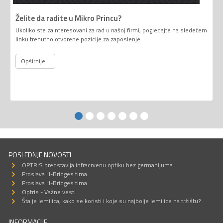
Želite da radite u Mikro Princu?
Ukoliko ste zainteresovani za rad u našoj firmi, pogledajte na sledećem
linku trenutno otvorene pozicije za zaposlenje.
Opširnije...
POSLEDNJE NOVOSTI
OPTRIS predstavlja infracrvenu optiku bez germanijuma
Proslava H-Bridges tima
Proslava H-Bridges tima
Optris - Važne vesti
Šta je lemilica, kako se koristi i koje su najbolje lemilice na tržištu?
INFORMACIJE