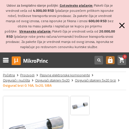
Uslovi za besplatno slanje pošiljki:
Gotovinsko plaćanje:
Paketi čija je
vrednost veća od
4.000,00 RSD
(plaćanje pouzećem prilikom isporuke
robe), troškove transporta snosi prodavac. Za pakete čija je vrednost
manja od ovog iznosa, cena isporuke je fiksna i iznosi
600,00 RSD
bez
obzira na masu paketa i naplaćuje se kupcu po prijemu
pošiljke.
Virmansko plaćanje:
Paketi čija je vrednost veća od
20.000,00
RSD
(plaćanje robe preko računa/virmanski) troškove transporta snosi
prodavac. Za pakete čija je vrednost manja od ovog iznosa, isporuka se
naplaćuje po redovnom cenovniku kurirske službe.
0
shopping_cart
https
Početna
Proizvodi
Pasivne elektronske komponente
Osigurači i kućišta
Osigurači stakleni 5x20
Osigurači stakleni 5x20 brzi
Osigurač brzi 0.16A, 5x20, SIBA