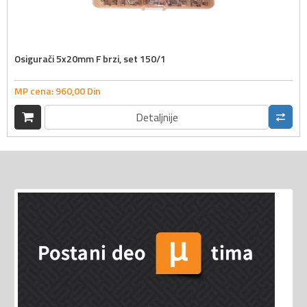
Osigurači 5x20mm F brzi, set 150/1
MP cena:
960,
00
Din
Detaljnije