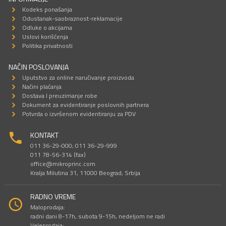
Kodeks ponašanja
Odustanak-saobraznost-reklamacije
Odluke o akcijama
Uslovi korišćenja
Politika privatnosti
NAČIN POSLOVANJA
Uputstvo za online naručivanje proizvoda
Načini plaćanja
Dostava I preuzimanje robe
Dokument za evidentiranje poslovnih partnera
Potvrda o izvršenom evidentiranju za PDV
KONTAKT
011 36-29-000; 011 36-29-999
011 78-56-314 (fax)
office@mikroprinc.com
Kralja Milutina 31, 11000 Beograd, Srbija
RADNO VREME
Maloprodaja:
radni dani 8-17h, subota 9-15h, nedeljom ne radi
Veleprodaja: