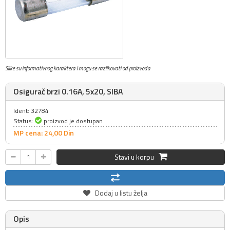
Slike su informativnog karaktera i mogu se razlikovati od proizvoda
Osigurač brzi 0.16A, 5x20, SIBA
Ident: 32784
Status:
proizvod je dostupan
MP cena: 24,
00
Din
Stavi u korpu
Dodaj u listu želja
Opis