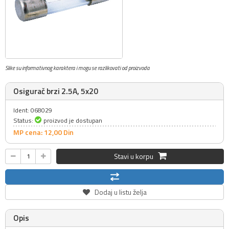
Slike su informativnog karaktera i mogu se razlikovati od proizvoda
Osigurač brzi 2.5A, 5x20
Ident: 068029
Status:
proizvod je dostupan
MP cena: 12,
00
Din
Stavi u korpu
Dodaj u listu želja
Opis