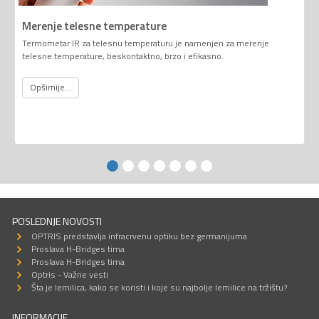
Merenje telesne temperature
Termometar IR za telesnu temperaturu je namenjen za merenje
telesne temperature, beskontaktno, brzo i efikasno.
Opširnije...
POSLEDNJE NOVOSTI
OPTRIS predstavlja infracrvenu optiku bez germanijuma
Proslava H-Bridges tima
Proslava H-Bridges tima
Optris - Važne vesti
Šta je lemilica, kako se koristi i koje su najbolje lemilice na tržištu?
INFORMACIJE