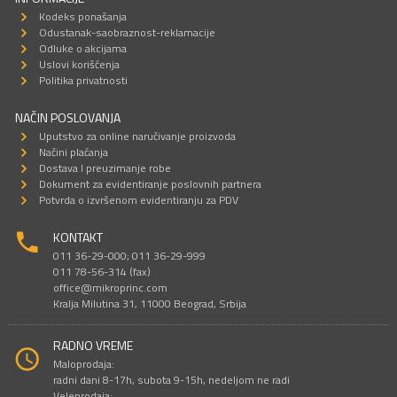
Kodeks ponašanja
Odustanak-saobraznost-reklamacije
Odluke o akcijama
Uslovi korišćenja
Politika privatnosti
NAČIN POSLOVANJA
Uputstvo za online naručivanje proizvoda
Načini plaćanja
Dostava I preuzimanje robe
Dokument za evidentiranje poslovnih partnera
Potvrda o izvršenom evidentiranju za PDV
KONTAKT
011 36-29-000; 011 36-29-999
011 78-56-314 (fax)
office@mikroprinc.com
Kralja Milutina 31, 11000 Beograd, Srbija
RADNO VREME
Maloprodaja:
radni dani 8-17h, subota 9-15h, nedeljom ne radi
Veleprodaja: