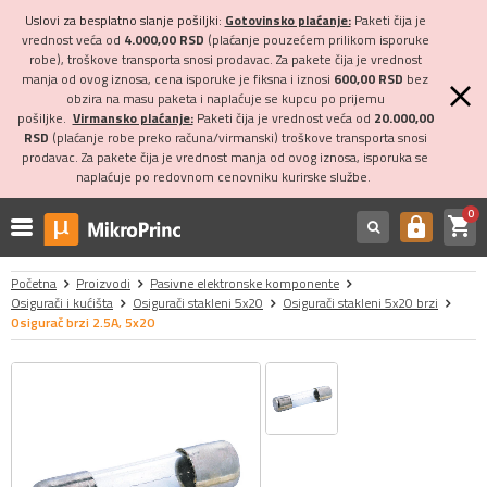
Uslovi za besplatno slanje pošiljki:
Gotovinsko plaćanje:
Paketi čija je
vrednost veća od
4.000,00 RSD
(plaćanje pouzećem prilikom isporuke
robe), troškove transporta snosi prodavac. Za pakete čija je vrednost
manja od ovog iznosa, cena isporuke je fiksna i iznosi
600,00 RSD
bez
obzira na masu paketa i naplaćuje se kupcu po prijemu
pošiljke.
Virmansko plaćanje:
Paketi čija je vrednost veća od
20.000,00
RSD
(plaćanje robe preko računa/virmanski) troškove transporta snosi
prodavac. Za pakete čija je vrednost manja od ovog iznosa, isporuka se
naplaćuje po redovnom cenovniku kurirske službe.
0
shopping_cart
https
Početna
Proizvodi
Pasivne elektronske komponente
Osigurači i kućišta
Osigurači stakleni 5x20
Osigurači stakleni 5x20 brzi
Osigurač brzi 2.5A, 5x20