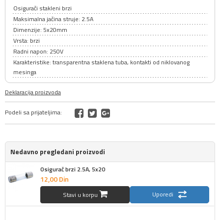
Osigurači stakleni brzi
Maksimalna jačina struje: 2.5A
Dimenzije: 5x20mm
Vrsta: brzi
Radni napon: 250V
Karakteristike: transparentna staklena tuba, kontakti od niklovanog
mesinga
Deklaracija proizvoda
Podeli sa prijateljima:
Nedavno pregledani proizvodi
Osigurač brzi 2.5A, 5x20
12,
00
Din
Uporedi
Stavi u korpu