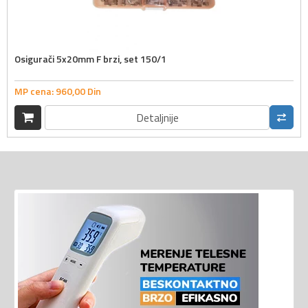
Osigurači 5x20mm F brzi, set 150/1
MP cena:
960,
00
Din
Detaljnije