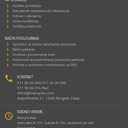
Kodeks ponašanja
Odustanak-saobraznost-reklamacije
Odluke o akcijama
Uslovi korišćenja
Politika privatnosti
NAČIN POSLOVANJA
Uputstvo za online naručivanje proizvoda
Načini plaćanja
Dostava I preuzimanje robe
Dokument za evidentiranje poslovnih partnera
Potvrda o izvršenom evidentiranju za PDV
KONTAKT
011 36-29-000; 011 36-29-999
011 78-56-314 (fax)
office@mikroprinc.com
Kralja Milutina 31, 11000 Beograd, Srbija
RADNO VREME
Maloprodaja:
radni dani 8-17h, subota 9-15h, nedeljom ne radi
Veleprodaja: