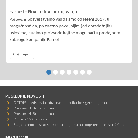
Farnell - Novi uslovi poručivanja
Poštovani, o
baveštavamo vas da smo od jeseni 2019. u
mogućnosti da, po znatno povoljnijim (od dotadašnjih)
uslovima, nudimo proizvode koji se mogu naći u prodajnom
katalogu kompanije Farnell.
Opširnije...
POSLEDNJE NOVOSTI
OPTRIS predstavlja infracrvenu optiku bez germanijuma
Proslava H-Bridges tima
Proslava H-Bridges tima
Optris - Važne vesti
Šta je lemilica, kako se koristi i koje su najbolje lemilice na tržištu?
INFORMACIJE