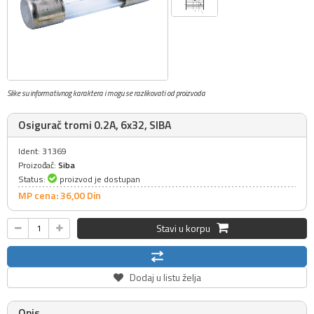
Slike su informativnog karaktera i mogu se razlikovati od proizvoda
Osigurač tromi 0.2A, 6x32, SIBA
Ident: 31369
Proizođač:
Siba
Status:
proizvod je dostupan
MP cena: 36,
00
Din
Stavi u korpu
Dodaj u listu želja
Opis