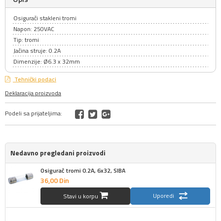
Osigurači stakleni tromi
Napon: 250VAC
Tip: tromi
Jačina struje: 0.2A
Dimenzije: Ø6.3 x 32mm
Tehnički podaci
Deklaracija proizvoda
Podeli sa prijateljima:
Nedavno pregledani proizvodi
Osigurač tromi 0.2A, 6x32, SIBA
36,
00
Din
Uporedi
Stavi u korpu