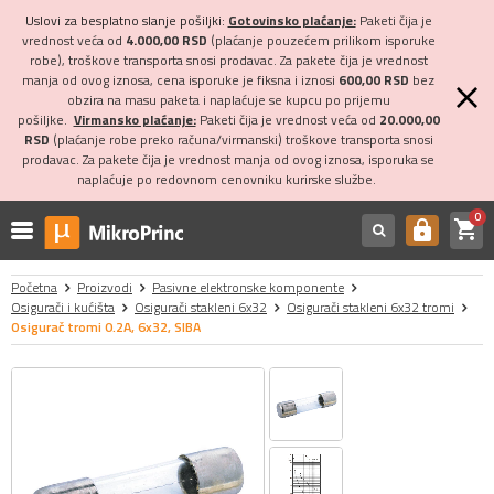
Uslovi za besplatno slanje pošiljki:
Gotovinsko plaćanje:
Paketi čija je
vrednost veća od
4.000,00 RSD
(plaćanje pouzećem prilikom isporuke
robe), troškove transporta snosi prodavac. Za pakete čija je vrednost
manja od ovog iznosa, cena isporuke je fiksna i iznosi
600,00 RSD
bez
obzira na masu paketa i naplaćuje se kupcu po prijemu
pošiljke.
Virmansko plaćanje:
Paketi čija je vrednost veća od
20.000,00
RSD
(plaćanje robe preko računa/virmanski) troškove transporta snosi
prodavac. Za pakete čija je vrednost manja od ovog iznosa, isporuka se
naplaćuje po redovnom cenovniku kurirske službe.
0
shopping_cart
https
Početna
Proizvodi
Pasivne elektronske komponente
Osigurači i kućišta
Osigurači stakleni 6x32
Osigurači stakleni 6x32 tromi
Osigurač tromi 0.2A, 6x32, SIBA