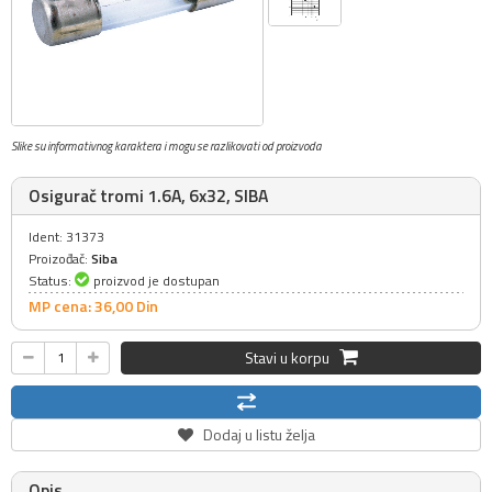
Slike su informativnog karaktera i mogu se razlikovati od proizvoda
Osigurač tromi 1.6A, 6x32, SIBA
Ident: 31373
Proizođač:
Siba
Status:
proizvod je dostupan
MP cena: 36,
00
Din
Stavi u korpu
Dodaj u listu želja
Opis