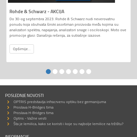
Rohde & Schwarz - AKCIJA
Do 30-og septembra 2023. Rohde & Schwarz nudi neverovatnu
ponudu koja obuhvata široki asortiman proizvoda među kojima su:
analizatori spektra, napajanja, analizatori snage i osciloskopi. Moto ove
promocije glasi: Današnja rešenja, za sutrašnje izazove.
Opširnije...
POSLEDNJE NOVOSTI
OPTRIS predstavlja infracrvenu optiku bez germanijuma
Proslava H-Bridges tima
Proslava H-Bridges tima
Optris - Važne vesti
Šta je lemilica, kako se koristi i koje su najbolje lemilice na tržištu?
INFORMACIJE