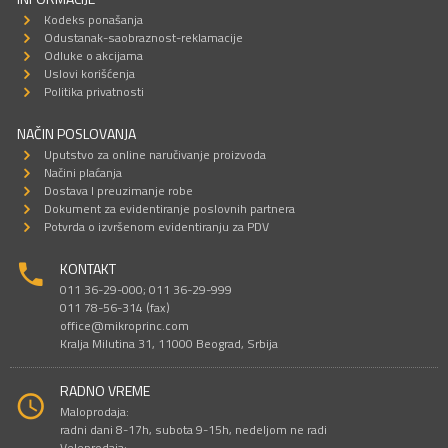
Kodeks ponašanja
Odustanak-saobraznost-reklamacije
Odluke o akcijama
Uslovi korišćenja
Politika privatnosti
NAČIN POSLOVANJA
Uputstvo za online naručivanje proizvoda
Načini plaćanja
Dostava I preuzimanje robe
Dokument za evidentiranje poslovnih partnera
Potvrda o izvršenom evidentiranju za PDV
KONTAKT
011 36-29-000; 011 36-29-999
011 78-56-314 (fax)
office@mikroprinc.com
Kralja Milutina 31, 11000 Beograd, Srbija
RADNO VREME
Maloprodaja:
radni dani 8-17h, subota 9-15h, nedeljom ne radi
Veleprodaja: