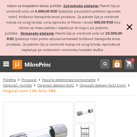
Uslovi za besplatno slanje pošiljki:
Gotovinsko plaćanje:
Paketi čija je
vrednost veća od
4.000,00 RSD
(plaćanje pouzećem prilikom isporuke
robe), troškove transporta snosi prodavac. Za pakete čija je vrednost
manja od ovog iznosa, cena isporuke je fiksna i iznosi
600,00 RSD
bez
obzira na masu paketa i naplaćuje se kupcu po prijemu
pošiljke.
Virmansko plaćanje:
Paketi čija je vrednost veća od
20.000,00
RSD
(plaćanje robe preko računa/virmanski) troškove transporta snosi
prodavac. Za pakete čija je vrednost manja od ovog iznosa, isporuka se
naplaćuje po redovnom cenovniku kurirske službe.
0
shopping_cart
https
Početna
Proizvodi
Pasivne elektronske komponente
Osigurači i kućišta
Osigurači stakleni 6x32
Osigurači stakleni 6x32 tromi
Osigurač tromi 1.6A, 6x32, SIBA