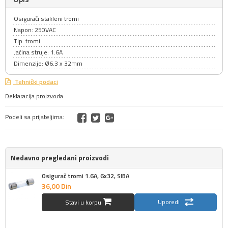
Osigurači stakleni tromi
Napon: 250VAC
Tip: tromi
Jačina struje: 1.6A
Dimenzije: Ø6.3 x 32mm
Tehnički podaci
Deklaracija proizvoda
Podeli sa prijateljima:
Nedavno pregledani proizvodi
Osigurač tromi 1.6A, 6x32, SIBA
36,
00
Din
Uporedi
Stavi u korpu