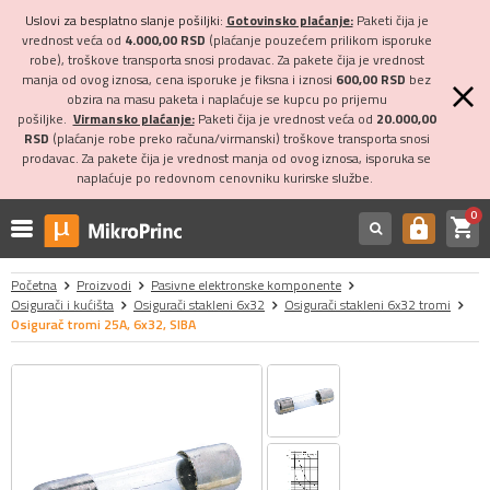
Uslovi za besplatno slanje pošiljki:
Gotovinsko plaćanje:
Paketi čija je
vrednost veća od
4.000,00 RSD
(plaćanje pouzećem prilikom isporuke
robe), troškove transporta snosi prodavac. Za pakete čija je vrednost
manja od ovog iznosa, cena isporuke je fiksna i iznosi
600,00 RSD
bez
obzira na masu paketa i naplaćuje se kupcu po prijemu
pošiljke.
Virmansko plaćanje:
Paketi čija je vrednost veća od
20.000,00
RSD
(plaćanje robe preko računa/virmanski) troškove transporta snosi
prodavac. Za pakete čija je vrednost manja od ovog iznosa, isporuka se
naplaćuje po redovnom cenovniku kurirske službe.
0
shopping_cart
https
Početna
Proizvodi
Pasivne elektronske komponente
Osigurači i kućišta
Osigurači stakleni 6x32
Osigurači stakleni 6x32 tromi
Osigurač tromi 25A, 6x32, SIBA