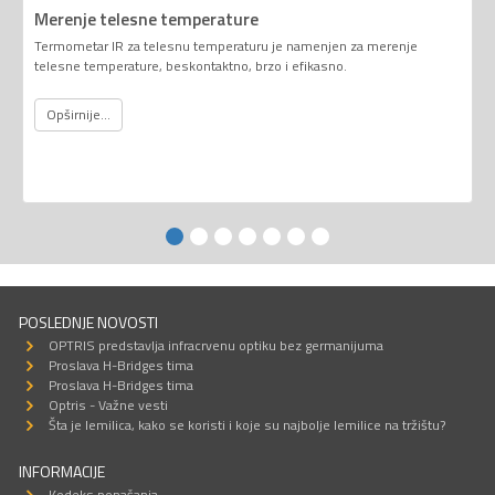
Merenje telesne temperature
Termometar IR za telesnu temperaturu je namenjen za merenje
telesne temperature, beskontaktno, brzo i efikasno.
Opširnije...
POSLEDNJE NOVOSTI
OPTRIS predstavlja infracrvenu optiku bez germanijuma
Proslava H-Bridges tima
Proslava H-Bridges tima
Optris - Važne vesti
Šta je lemilica, kako se koristi i koje su najbolje lemilice na tržištu?
INFORMACIJE
Kodeks ponašanja