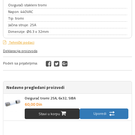
Osigurači stakleni tromi
Napon: 440VAC
Tip: tromi
Jačina struje: 25A
Dimenzije: Ø6.3 x 32mm
Tehnički podaci
Deklaracija proizvoda
Podeli sa prijateljima:
Nedavno pregledani proizvodi
Osigurač tromi 25A, 6x32, SIBA
60,
00
Din
Uporedi
Stavi u korpu