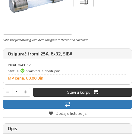
Slike su informativnog karaktera i mogu se razlikovati od proizvoda
Osigurač tromi 25A, 6x32, SIBA
Ident: 040812
Status:
proizvod je dostupan
MP cena: 60,
00
Din
Stavi u korpu
Dodaj u listu želja
Opis