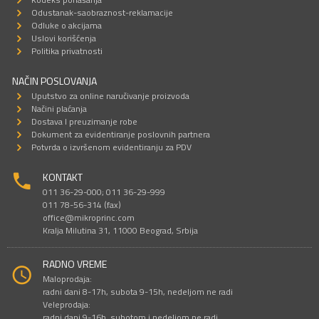
Odustanak-saobraznost-reklamacije
Odluke o akcijama
Uslovi korišćenja
Politika privatnosti
NAČIN POSLOVANJA
Uputstvo za online naručivanje proizvoda
Načini plaćanja
Dostava I preuzimanje robe
Dokument za evidentiranje poslovnih partnera
Potvrda o izvršenom evidentiranju za PDV
KONTAKT
011 36-29-000; 011 36-29-999
011 78-56-314 (fax)
office@mikroprinc.com
Kralja Milutina 31, 11000 Beograd, Srbija
RADNO VREME
Maloprodaja:
radni dani 8-17h, subota 9-15h, nedeljom ne radi
Veleprodaja:
radni dani 9-16h, subotom i nedeljom ne radi