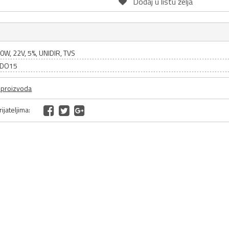
Dodaj u listu želja
0W, 22V, 5%, UNIDIR, TVS
: DO15
a proizvoda
ijateljima: