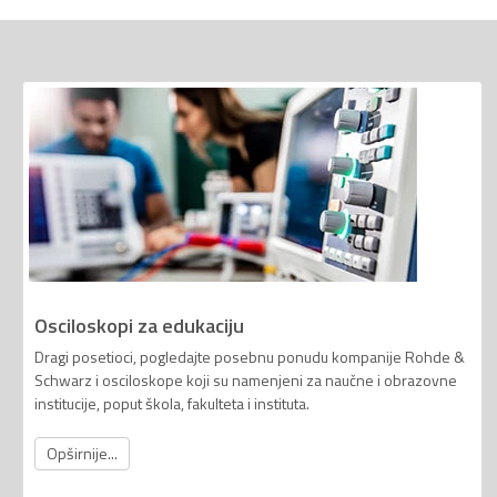
Osciloskopi za edukaciju
Dragi posetioci, pogledajte posebnu ponudu kompanije Rohde &
Schwarz i osciloskope koji su namenjeni za naučne i obrazovne
institucije, poput škola, fakulteta i instituta.
Opširnije...