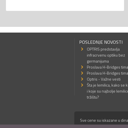
POSLEDNJE NOVOSTI
OPTRIS predstavlja
infracrvenu optiku bez
germanijuma
Proslava H-Bridges tim
Proslava H-Bridges tim
Optris - Važne vesti
Šta je lemilica, kako se k
i koje su najbolje lemilic
tržištu?
Sve cene su iskazane u dina
© Mikro Princ 1999 - 2026. 