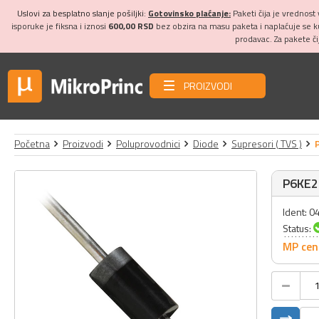
Uslovi za besplatno slanje pošiljki:
Gotovinsko plaćanje:
Paketi čija je vrednost
isporuke je fiksna i iznosi
600,00 RSD
bez obzira na masu paketa i naplaćuje se 
prodavac. Za pakete č
PROIZVODI
Početna
Proizvodi
Poluprovodnici
Diode
Supresori ( TVS )
P6KE
Ident: 
Status:
MP cen