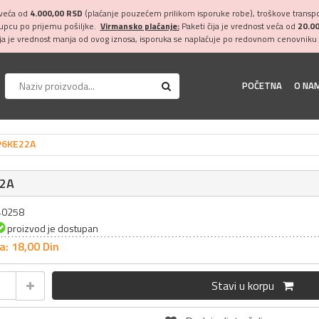
 veća od
4.000,00 RSD
(plaćanje pouzećem prilikom isporuke robe), troškove transpor
kupcu po prijemu pošiljke.
Virmansko plaćanje:
Paketi čija je vrednost veća od
20.0
ija je vrednost manja od ovog iznosa, isporuka se naplaćuje po redovnom cenovniku 
POČETNA
O NA
P6KE22A
22A
040258
proizvod je dostupan
a: 18,
00
Din
Stavi u korpu