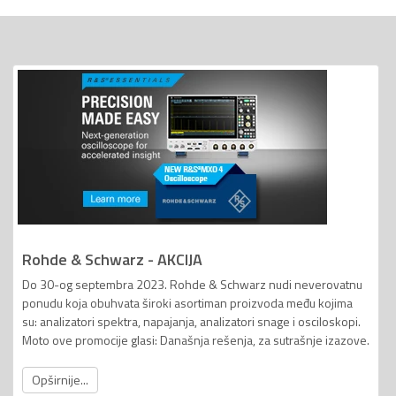
Rohde & Schwarz - AKCIJA
Do 30-og septembra 2023. Rohde & Schwarz nudi neverovatnu
ponudu koja obuhvata široki asortiman proizvoda među kojima
su: analizatori spektra, napajanja, analizatori snage i osciloskopi.
Moto ove promocije glasi: Današnja rešenja, za sutrašnje izazove.
Opširnije...