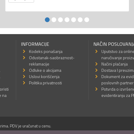
INFORMACIJE
NAČIN POSLOVANJ
Kodeks ponašanja
Uputstvo za onlin
Odustanak-saobraznost-
naručivanje proiz
reklamacije
Načini plaćanja
a
Odluke o akcijama
Dostava I preuzim
a
Uslovi korišćenja
Dokument za evid
Politika privatnosti
poslovnih partner
oristi
Potvrda o izvrše
e na
evidentiranju za 
rima. PDV je uračunat u cenu.
Sva prava su zadržana.