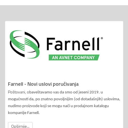
Farnell - Novi uslovi poručivanja
Poštovani, o
baveštavamo vas da smo od jeseni 2019. u
mogućnosti da, po znatno povoljnijim (od dotadašnjih) uslovima,
nudimo proizvode koji se mogu naći u prodajnom katalogu
kompanije Farnell.
Opširnije...