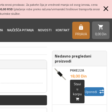
ta snosi prodavac. Za pakete čija je vrednost manja od ovog iznosa, cena
00,00 RSD
(plaćanje robe preko računa/virmanski) troškove transporta snosi
kurirske službe.
shopping_cart
https
MA
NAJČEŠĆA PITANJA
NOVOSTI
KONTAKT
PRIJAVA
0,
00
Din
Nedavno pregledani
proizvodi
P6KE22A
18,
00
Din
Stavi
u
Uporedi
korpu