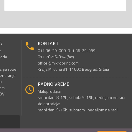
A
KONTAKT
e
011 36-29-000; 011 36-29-999
voda
011 78-56-314 (fax)
office@mikroprinc.com
anje robe
Kralja Milutina 31, 11000 Beograd, Srbija
entiranje
a
RADNO VREME
nom
Maloprodaja:
PDV
radni dani 8-17h, subota 9-15h, nedeljom ne radi
Veleprodaja:
radni dani 9-16h, subotom i nedeljom ne radi