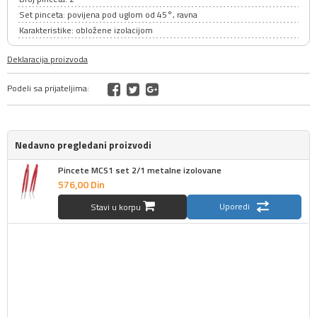
Set pinceta: povijena pod uglom od 45°, ravna
Karakteristike: obložene izolacijom
Deklaracija proizvoda
Podeli sa prijateljima:
Nedavno pregledani proizvodi
Pincete MCS1 set 2/1 metalne izolovane
576,
00
Din
Uporedi
Stavi u korpu