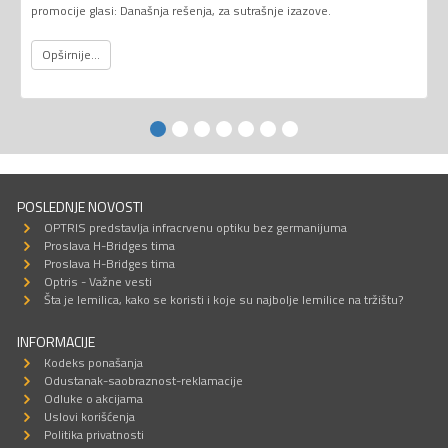
promocije glasi: Današnja rešenja, za sutrašnje izazove.
Opširnije...
POSLEDNJE NOVOSTI
OPTRIS predstavlja infracrvenu optiku bez germanijuma
Proslava H-Bridges tima
Proslava H-Bridges tima
Optris - Važne vesti
Šta je lemilica, kako se koristi i koje su najbolje lemilice na tržištu?
INFORMACIJE
Kodeks ponašanja
Odustanak-saobraznost-reklamacije
Odluke o akcijama
Uslovi korišćenja
Politika privatnosti