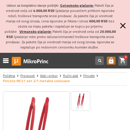
Uslovi za besplatno slanje pošiljki:
Gotovinsko plaćanje:
Paketi čija je
vrednost veća od
4.000,00 RSD
(plaćanje pouzećem prilikom isporuke
robe), troškove transporta snosi prodavac. Za pakete čija je vrednost
manja od ovog iznosa, cena isporuke je fiksna i iznosi
600,00 RSD
bez
obzira na masu paketa i naplaćuje se kupcu po prijemu
pošiljke.
Virmansko plaćanje:
Paketi čija je vrednost veća od
20.000,00
RSD
(plaćanje robe preko računa/virmanski) troškove transporta snosi
prodavac. Za pakete čija je vrednost manja od ovog iznosa, isporuka se
naplaćuje po redovnom cenovniku kurirske službe.
0
shopping_cart
https
Početna
Proizvodi
Alat i pribor
Ručni alat
Pincete
Pincete MCS1 set 2/1 metalne izolovane