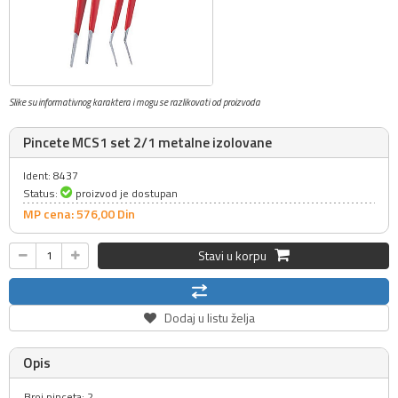
Slike su informativnog karaktera i mogu se razlikovati od proizvoda
Pincete MCS1 set 2/1 metalne izolovane
Ident: 8437
Status:
proizvod je dostupan
MP cena: 576,
00
Din
Stavi u korpu
Dodaj u listu želja
Opis
Broj pinceta: 2