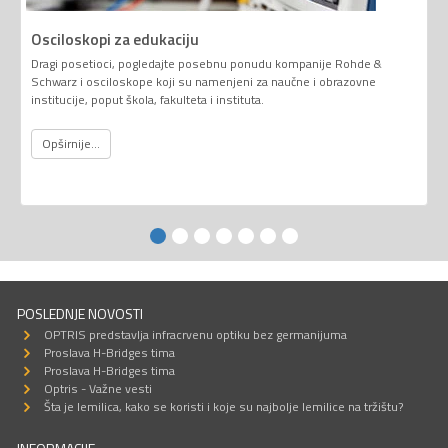
Osciloskopi za edukaciju
Dragi posetioci, pogledajte posebnu ponudu kompanije Rohde &
Schwarz i osciloskope koji su namenjeni za naučne i obrazovne
institucije, poput škola, fakulteta i instituta.
Opširnije...
POSLEDNJE NOVOSTI
OPTRIS predstavlja infracrvenu optiku bez germanijuma
Proslava H-Bridges tima
Proslava H-Bridges tima
Optris - Važne vesti
Šta je lemilica, kako se koristi i koje su najbolje lemilice na tržištu?