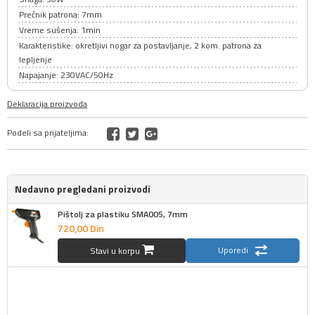
Prečnik patrona: 7mm
Vreme sušenja: 1min
Karakteristike: okretljivi nogar za postavljanje, 2 kom. patrona za
lepljenje
Napajanje: 230VAC/50Hz
Deklaracija proizvoda
Podeli sa prijateljima:
Nedavno pregledani proizvodi
Pištolj za plastiku SMA005, 7mm
720,
00
Din
Uporedi
Stavi u korpu