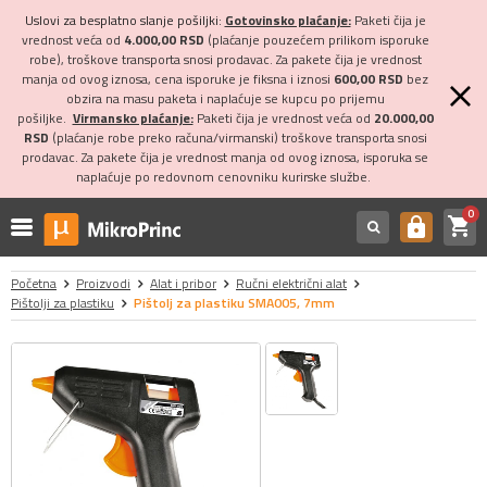
Uslovi za besplatno slanje pošiljki:
Gotovinsko plaćanje:
Paketi čija je
vrednost veća od
4.000,00 RSD
(plaćanje pouzećem prilikom isporuke
robe), troškove transporta snosi prodavac. Za pakete čija je vrednost
manja od ovog iznosa, cena isporuke je fiksna i iznosi
600,00 RSD
bez
obzira na masu paketa i naplaćuje se kupcu po prijemu
pošiljke.
Virmansko plaćanje:
Paketi čija je vrednost veća od
20.000,00
RSD
(plaćanje robe preko računa/virmanski) troškove transporta snosi
prodavac. Za pakete čija je vrednost manja od ovog iznosa, isporuka se
naplaćuje po redovnom cenovniku kurirske službe.
0
shopping_cart
https
Početna
Proizvodi
Alat i pribor
Ručni električni alat
Pištolji za plastiku
Pištolj za plastiku SMA005, 7mm