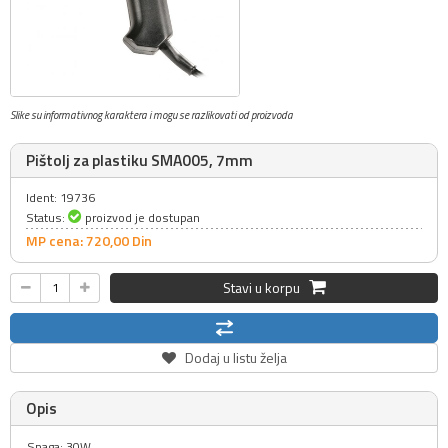
Slike su informativnog karaktera i mogu se razlikovati od proizvoda
Pištolj za plastiku SMA005, 7mm
Ident: 19736
Status:
proizvod je dostupan
MP cena: 720,
00
Din
Stavi u korpu
Dodaj u listu želja
Opis
Snaga: 30W