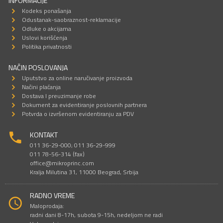
INFORMACIJE
Kodeks ponašanja
Odustanak-saobraznost-reklamacije
Odluke o akcijama
Uslovi korišćenja
Politika privatnosti
NAČIN POSLOVANJA
Uputstvo za online naručivanje proizvoda
Načini plaćanja
Dostava I preuzimanje robe
Dokument za evidentiranje poslovnih partnera
Potvrda o izvršenom evidentiranju za PDV
KONTAKT
011 36-29-000; 011 36-29-999
011 78-56-314 (fax)
office@mikroprinc.com
Kralja Milutina 31, 11000 Beograd, Srbija
RADNO VREME
Maloprodaja:
radni dani 8-17h, subota 9-15h, nedeljom ne radi