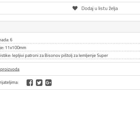
Dodaj u listu želja
mada: 6
je: 11x100mm
istike: lepljivi patroni za Bisonov pištolj za lemljenje Super
a proizvoda
ijateljima: