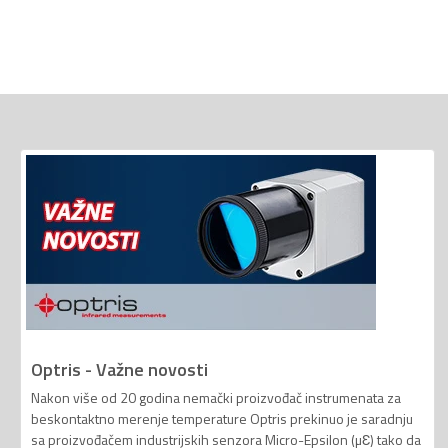
Optris - Važne novosti
Nakon više od 20 godina nemački proizvođač instrumenata za
beskontaktno merenje temperature Optris prekinuo je saradnju
sa proizvođačem industrijskih senzora Micro-Epsilon (µƐ) tako da