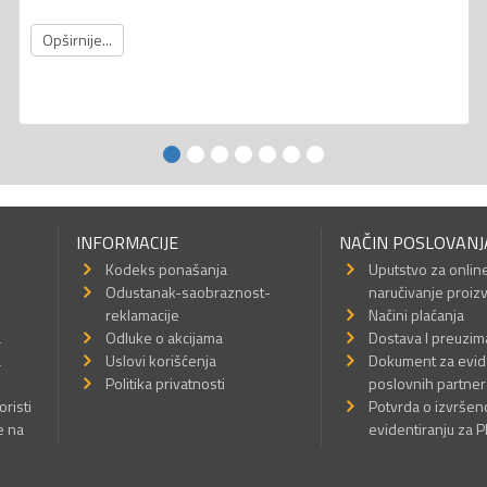
Opširnije...
INFORMACIJE
NAČIN POSLOVANJ
Kodeks ponašanja
Uputstvo za onlin
Odustanak-saobraznost-
naručivanje proiz
reklamacije
Načini plaćanja
a
Odluke o akcijama
Dostava I preuzim
a
Uslovi korišćenja
Dokument za evid
Politika privatnosti
poslovnih partner
oristi
Potvrda o izvrše
e na
evidentiranju za 