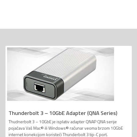
Thunderbolt 3 – 10GbE Adapter (QNA Series)
Thudnerbolt 3 – 10GbE je isplativ adapter QNAP QNA serije
pojačava Vaš Mac® ili Windows® računar veoma brzom 10GbE
internet konekcijom koristeći Thunderbolt 3 tip-C port.