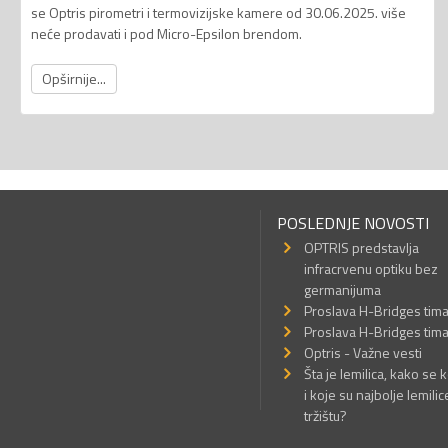
se Optris pirometri i termovizijske kamere od 30.06.2025. više
neće prodavati i pod Micro-Epsilon brendom.
Opširnije...
POSLEDNJE NOVOSTI
OPTRIS predstavlja
infracrvenu optiku bez
germanijuma
Proslava H-Bridges tim
Proslava H-Bridges tim
Optris - Važne vesti
Šta je lemilica, kako se k
i koje su najbolje lemilic
tržištu?