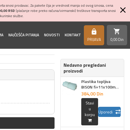
ta snosi prodavac. Za pakete čija je vrednost manja od ovog iznosa, cena
00,00 RSD
(plaćanje robe preko računa/virmanski) troškove transporta snosi
kurirske službe.
shopping_cart
https
MA
NAJČEŠĆA PITANJA
NOVOSTI
KONTAKT
PRIJAVA
0,
00
Din
Nedavno pregledani
proizvodi
Plastika topljiva
BISON fi=11x100mm
set 6/1
384,
00
Din
Stavi
u
Uporedi
korpu