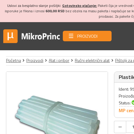
Uslovi za besplatno slanje pošiljki:
Gotovinsko plaćanje:
Paketi čija je vrednost
isporuke je fiksna i iznosi
600,00 RSD
bez obzira na masu paketa i naplaćuje se 
prodavac. Za pakete č
PROIZVODI
Početna
Proizvodi
Alat i pribor
Ručni električni alat
Pištolji za
Plasti
Ident: 9
Proizođ
Status:
MP cen