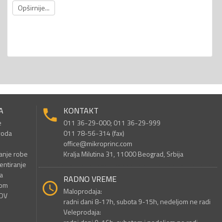
Opširnije...
A
KONTAKT
e
011 36-29-000; 011 36-29-999
voda
011 78-56-314 (fax)
office@mikroprinc.com
anje robe
Kralja Milutina 31, 11000 Beograd, Srbija
entiranje
a
RADNO VREME
nom
Maloprodaja:
PDV
radni dani 8-17h, subota 9-15h, nedeljom ne radi
Veleprodaja: