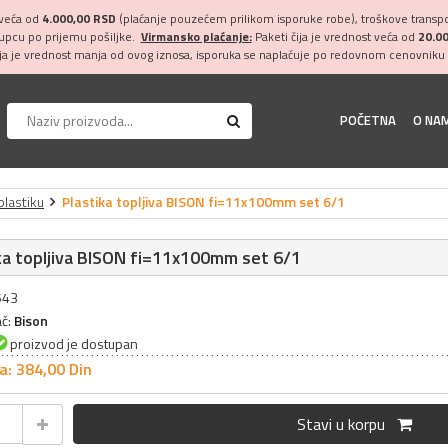
 veća od
4.000,00 RSD
(plaćanje pouzećem prilikom isporuke robe), troškove transpor
kupcu po prijemu pošiljke.
Virmansko plaćanje:
Paketi čija je vrednost veća od
20.0
ija je vrednost manja od ovog iznosa, isporuka se naplaćuje po redovnom cenovniku 
POČETNA
O NA
 plastiku
Plastika topljiva BISON fi=11x100mm set 6/1
ka topljiva BISON fi=11x100mm set 6/1
543
ač:
Bison
proizvod je dostupan
a: 384,
00
Din
Stavi u korpu