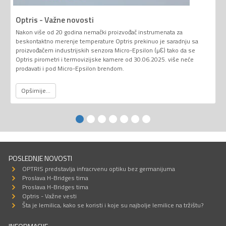
Optris - Važne novosti
Nakon više od 20 godina nemački proizvođač instrumenata za
beskontaktno merenje temperature Optris prekinuo je saradnju sa
proizvođačem industrijskih senzora Micro-Epsilon (µƐ) tako da se
Optris pirometri i termovizijske kamere od 30.06.2025. više neće
prodavati i pod Micro-Epsilon brendom.
Opširnije...
POSLEDNJE NOVOSTI
OPTRIS predstavlja infracrvenu optiku bez germanijuma
Proslava H-Bridges tima
Proslava H-Bridges tima
Optris - Važne vesti
Šta je lemilica, kako se koristi i koje su najbolje lemilice na tržištu?