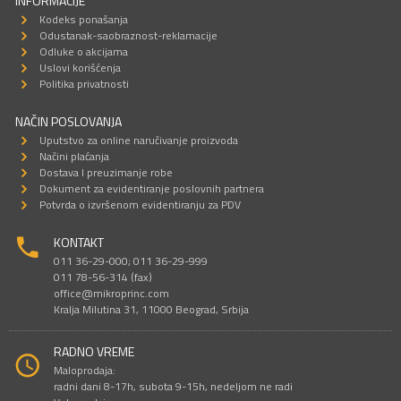
INFORMACIJE
Kodeks ponašanja
Odustanak-saobraznost-reklamacije
Odluke o akcijama
Uslovi korišćenja
Politika privatnosti
NAČIN POSLOVANJA
Uputstvo za online naručivanje proizvoda
Načini plaćanja
Dostava I preuzimanje robe
Dokument za evidentiranje poslovnih partnera
Potvrda o izvršenom evidentiranju za PDV
KONTAKT
011 36-29-000; 011 36-29-999
011 78-56-314 (fax)
office@mikroprinc.com
Kralja Milutina 31, 11000 Beograd, Srbija
RADNO VREME
Maloprodaja:
radni dani 8-17h, subota 9-15h, nedeljom ne radi