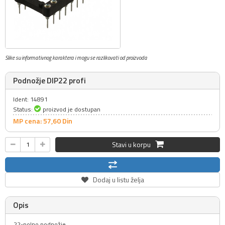
Slike su informativnog karaktera i mogu se razlikovati od proizvoda
Podnožje DIP22 profi
Ident: 14891
Status:
proizvod je dostupan
MP cena: 57,
60
Din
Stavi u korpu
Dodaj u listu želja
Opis
22-polno podnožje