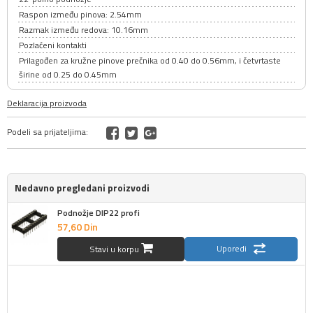
Raspon između pinova: 2.54mm
Razmak između redova: 10.16mm
Pozlaćeni kontakti
Prilagođen za kružne pinove prečnika od 0.40 do 0.56mm, i četvrtaste
širine od 0.25 do 0.45mm
Deklaracija proizvoda
Podeli sa prijateljima:
Nedavno pregledani proizvodi
Podnožje DIP22 profi
57,
60
Din
Uporedi
Stavi u korpu