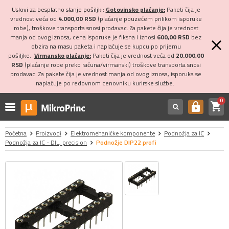
Uslovi za besplatno slanje pošiljki:
Gotovinsko plaćanje:
Paketi čija je
vrednost veća od
4.000,00 RSD
(plaćanje pouzećem prilikom isporuke
robe), troškove transporta snosi prodavac. Za pakete čija je vrednost
manja od ovog iznosa, cena isporuke je fiksna i iznosi
600,00 RSD
bez
obzira na masu paketa i naplaćuje se kupcu po prijemu
pošiljke.
Virmansko plaćanje:
Paketi čija je vrednost veća od
20.000,00
RSD
(plaćanje robe preko računa/virmanski) troškove transporta snosi
prodavac. Za pakete čija je vrednost manja od ovog iznosa, isporuka se
naplaćuje po redovnom cenovniku kurirske službe.
0
shopping_cart
https
Početna
Proizvodi
Elektromehaničke komponente
Podnožja za IC
Podnožja za IC - DIL, precision
Podnožje DIP22 profi