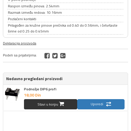
Raspon između pinova: 2.54mm
Razmak između redova: 10.16mm
Pozlaćeni kontakti
Prilagođen za kružne pinove prečnika od 0.40 do 0.56mm, i četvrtaste
širine od 0.25 do 0.45mm
Deklaracija proizvoda
Podeli sa prijateljima:
Nedavno pregledani proizvodi
Podnožje DIP6 profi
18,
00
Din
Uporedi
Stavi u korpu