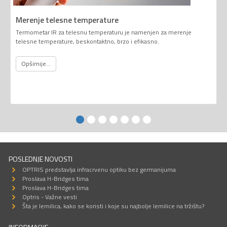
Merenje telesne temperature
Termometar IR za telesnu temperaturu je namenjen za merenje
telesne temperature, beskontaktno, brzo i efikasno.
Opširnije...
POSLEDNJE NOVOSTI
OPTRIS predstavlja infracrvenu optiku bez germanijuma
Proslava H-Bridges tima
Proslava H-Bridges tima
Optris - Važne vesti
Šta je lemilica, kako se koristi i koje su najbolje lemilice na tržištu?