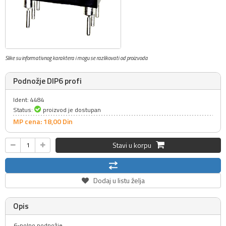
Slike su informativnog karaktera i mogu se razlikovati od proizvoda
Podnožje DIP6 profi
Ident: 4484
Status:
proizvod je dostupan
MP cena: 18,
00
Din
Stavi u korpu
Dodaj u listu želja
Opis
6-polno podnožje