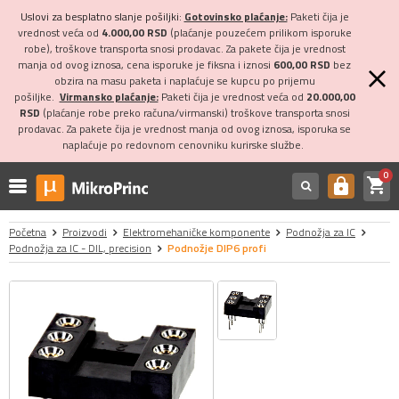
Uslovi za besplatno slanje pošiljki:
Gotovinsko plaćanje:
Paketi čija je
vrednost veća od
4.000,00 RSD
(plaćanje pouzećem prilikom isporuke
robe), troškove transporta snosi prodavac. Za pakete čija je vrednost
manja od ovog iznosa, cena isporuke je fiksna i iznosi
600,00 RSD
bez
obzira na masu paketa i naplaćuje se kupcu po prijemu
pošiljke.
Virmansko plaćanje:
Paketi čija je vrednost veća od
20.000,00
RSD
(plaćanje robe preko računa/virmanski) troškove transporta snosi
prodavac. Za pakete čija je vrednost manja od ovog iznosa, isporuka se
naplaćuje po redovnom cenovniku kurirske službe.
0
shopping_cart
https
Početna
Proizvodi
Elektromehaničke komponente
Podnožja za IC
Podnožja za IC - DIL, precision
Podnožje DIP6 profi