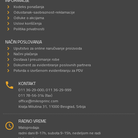
INFORMACIJE
Kodeks ponašanja
Odustanak-saobraznost-reklamacije
Odluke o akcijama
Uslovi korišćenja
Politika privatnosti
NAČIN POSLOVANJA
Uputstvo za online naručivanje proizvoda
Načini plaćanja
Dostava I preuzimanje robe
Dokument za evidentiranje poslovnih partnera
Potvrda o izvršenom evidentiranju za PDV
KONTAKT
011 36-29-000; 011 36-29-999
011 78-56-314 (fax)
office@mikroprinc.com
Kralja Milutina 31, 11000 Beograd, Srbija
RADNO VREME
Maloprodaja:
radni dani 8-17h, subota 9-15h, nedeljom ne radi