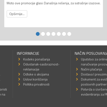
Moto ove promocije glasi: Današnja rešenja, za sutrašnje izazove.
Opširnije...
INFORMACIJE
NAČIN POSLOVANJ
Kodeks ponašanja
Uputstvo za onlin
Odustanak-saobraznost-
naručivanje proiz
reklamacije
Načini plaćanja
a
Odluke o akcijama
Dostava I preuzim
a
Uslovi korišćenja
Dokument za evid
Politika privatnosti
poslovnih partner
oristi
Potvrda o izvrše
e na
evidentiranju za 