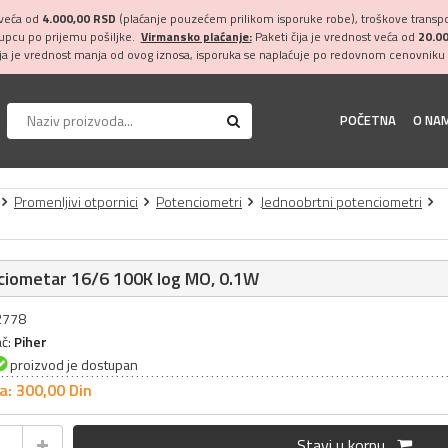
 veća od
4.000,00 RSD
(plaćanje pouzećem prilikom isporuke robe), troškove transpor
kupcu po prijemu pošiljke.
Virmansko plaćanje:
Paketi čija je vrednost veća od
20.0
ija je vrednost manja od ovog iznosa, isporuka se naplaćuje po redovnom cenovniku 
POČETNA
O NA
Promenljivi otpornici
Potenciometri
Jednoobrtni potenciometri
ciometar 16/6 100K log MO, 0.1W
32778
ač:
Piher
proizvod je dostupan
a: 300,
00
Din
Stavi u korpu