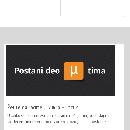
Želite da radite u Mikro Princu?
Ukoliko ste zainteresovani za rad u našoj firmi, pogledajte na
sledećem linku trenutno otvorene pozicije za zaposlenje.