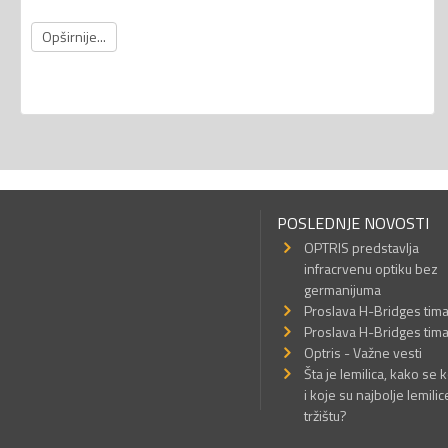
Opširnije...
POSLEDNJE NOVOSTI
OPTRIS predstavlja
infracrvenu optiku bez
germanijuma
Proslava H-Bridges tim
Proslava H-Bridges tim
Optris - Važne vesti
Šta je lemilica, kako se k
i koje su najbolje lemilic
tržištu?