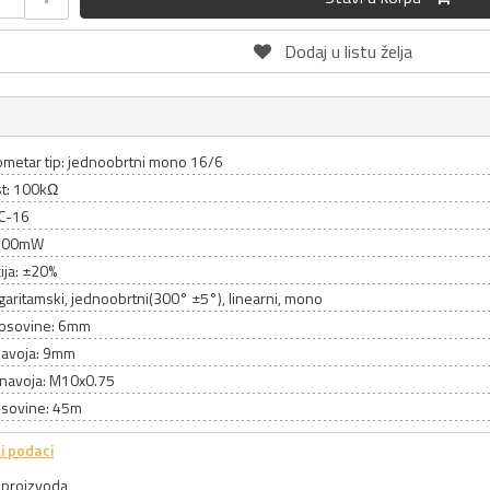
Dodaj u listu želja
ometar tip: jednoobrtni mono 16/6
t: 100kΩ
PC-16
 100mW
ija: ±20%
ogaritamski, jednoobrtni(300° ±5°), linearni, mono
 osovine: 6mm
navoja: 9mm
 navoja: M10x0.75
osovine: 45m
i podaci
a proizvoda