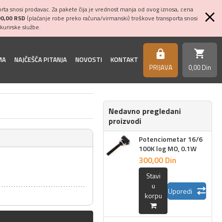
ta snosi prodavac. Za pakete čija je vrednost manja od ovog iznosa, cena
00,00 RSD
(plaćanje robe preko računa/virmanski) troškove transporta snosi
kurirske službe.
shopping_cart
https
MA
NAJČEŠĆA PITANJA
NOVOSTI
KONTAKT
PRIJAVA
0,
00
Din
Nedavno pregledani
proizvodi
Potenciometar 16/6
100K log MO, 0.1W
300,
00
Din
Stavi
u
Uporedi
korpu