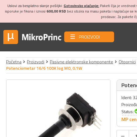
Uslovi za besplatno slanje pošiljki:
Gotovinsko plaćanje:
Paketi čija je vrednost
isporuke je fiksna i iznosi
600,00 RSD
bez obzira na masu paketa i naplaćuje se 
prodavac. Za pakete č
PROIZVODI
Početna
Proizvodi
Pasivne elektronske komponente
Otpornici
Potenciometar 16/6 100K log MO, 0.1W
Poten
Ident: 
Proizođ
Status:
MP cen