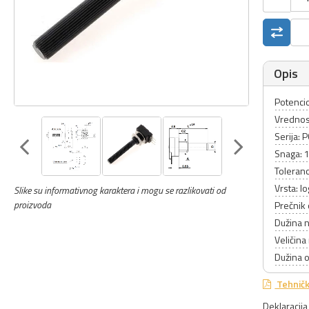
Opis
Potenci
Vrednos
Serija: 
Snaga:
Toleranc
Vrsta: l
Slike su informativnog karaktera i mogu se razlikovati od
proizvoda
Prečnik
Dužina 
Veličina
Dužina 
Tehničk
Deklaracij