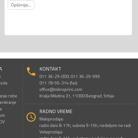
Opširnije...
A
KONTAKT
e
011 36-29-000; 011 36-29-999
voda
011 78-56-314 (fax)
office@mikroprinc.com
anje robe
Kralja Milutina 31, 11000 Beograd, Srbija
entiranje
a
RADNO VREME
nom
Maloprodaja:
PDV
radni dani 8-17h, subota 9-15h, nedeljom ne radi
Veleprodaja: