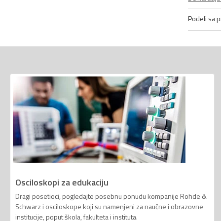
Podeli sa pr
Osciloskopi za edukaciju
Dragi posetioci, pogledajte posebnu ponudu kompanije Rohde &
Schwarz i osciloskope koji su namenjeni za naučne i obrazovne
institucije, poput škola, fakulteta i instituta.