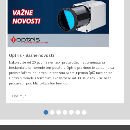
Optris - Važne novosti
Nakon više od 20 godina nemački proizvođač instrumenata za
beskontaktno merenje temperature Optris prekinuo je saradnju sa
proizvođačem industrijskih senzora Micro-Epsilon (µƐ) tako da se
Optris pirometri i termovizijske kamere od 30.06.2025. više neće
prodavati i pod Micro-Epsilon brendom.
Opširnije...