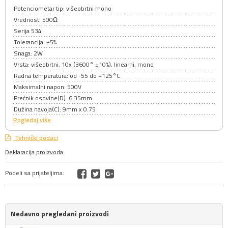
Potenciometar tip: višeobrtni mono
Vrednost: 500Ω
Serija 534
Tolerancija: ±5%
Snaga: 2W
Vrsta: višeobrtni, 10x (3600° ±10%), linearni, mono
Radna temperatura: od -55 do +125°C
Maksimalni napon: 500V
Prečnik osovine(D): 6.35mm
Dužina navoja(C): 9mm x 0.75
Pogledaj više
Tehnički podaci
Deklaracija proizvoda
Podeli sa prijateljima:
Nedavno pregledani proizvodi