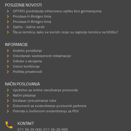
POSLEDNJE NOVOSTI
OPTRIS predstavlja infracrvenu optiku bez germanijuma
Proslava H-Bridges tima
Proslava H-Bridges tima
Optris - Važne vesti
Šta je lemilica, kako se koristi i koje su najbolje lemilice na tržištu?
INFORMACIJE
Kodeks ponašanja
Odustanak-saobraznost-reklamacije
Odluke o akcijama
Uslovi korišćenja
Politika privatnosti
NAČIN POSLOVANJA
Uputstvo za online naručivanje proizvoda
Načini plaćanja
Dostava I preuzimanje robe
Dokument za evidentiranje poslovnih partnera
Potvrda o izvršenom evidentiranju za PDV
KONTAKT
011 36-29-000; 011 36-29-999