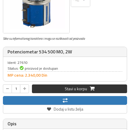
Slike su informativnog karaktera i mogu se razlikovati od proizvoda
Potenciometar 534 500 MO, 2W
Ident: 27610
Status:
proizvod je dostupan
MP cena: 2.340,
00
Din
Stavi u korpu
Dodaj u listu želja
Opis