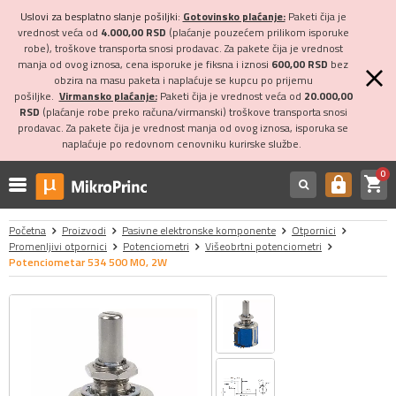
Uslovi za besplatno slanje pošiljki:
Gotovinsko plaćanje:
Paketi čija je
vrednost veća od
4.000,00 RSD
(plaćanje pouzećem prilikom isporuke
robe), troškove transporta snosi prodavac. Za pakete čija je vrednost
manja od ovog iznosa, cena isporuke je fiksna i iznosi
600,00 RSD
bez
obzira na masu paketa i naplaćuje se kupcu po prijemu
pošiljke.
Virmansko plaćanje:
Paketi čija je vrednost veća od
20.000,00
RSD
(plaćanje robe preko računa/virmanski) troškove transporta snosi
prodavac. Za pakete čija je vrednost manja od ovog iznosa, isporuka se
naplaćuje po redovnom cenovniku kurirske službe.
0
shopping_cart
https
Početna
Proizvodi
Pasivne elektronske komponente
Otpornici
Promenljivi otpornici
Potenciometri
Višeobrtni potenciometri
Potenciometar 534 500 MO, 2W