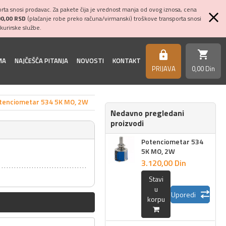
ta snosi prodavac. Za pakete čija je vrednost manja od ovog iznosa, cena
00,00 RSD
(plaćanje robe preko računa/virmanski) troškove transporta snosi
kurirske službe.
shopping_cart
https
MA
NAJČEŠĆA PITANJA
NOVOSTI
KONTAKT
PRIJAVA
0,
00
Din
tenciometar 534 5K MO, 2W
Nedavno pregledani
proizvodi
Potenciometar 534
5K MO, 2W
3.120,
00
Din
Stavi
u
Uporedi
korpu