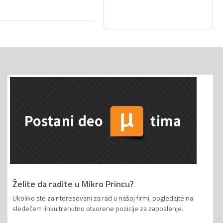
Želite da radite u Mikro Princu?
Ukoliko ste zainteresovani za rad u našoj firmi, pogledajte na
sledećem linku trenutno otvorene pozicije za zaposlenje.