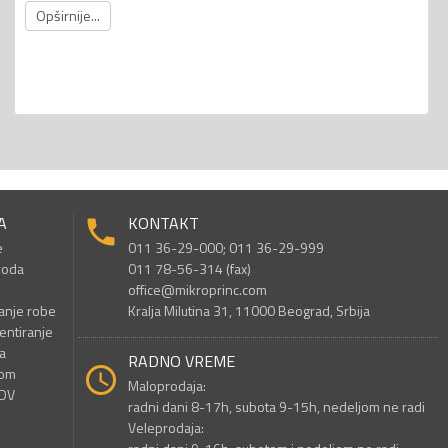
Opširnije...
A
KONTAKT
e
011 36-29-000; 011 36-29-999
voda
011 78-56-314 (fax)
office@mikroprinc.com
anje robe
Kralja Milutina 31, 11000 Beograd, Srbija
entiranje
a
RADNO VREME
nom
Maloprodaja:
PDV
radni dani 8-17h, subota 9-15h, nedeljom ne radi
Veleprodaja: