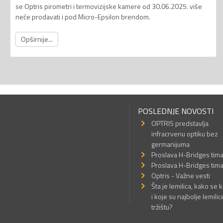
se Optris pirometri i termovizijske kamere od 30.06.2025. više
neće prodavati i pod Micro-Epsilon brendom.
Opširnije...
POSLEDNJE NOVOSTI
OPTRIS predstavlja
infracrvenu optiku bez
germanijuma
Proslava H-Bridges tim
Proslava H-Bridges tim
Optris - Važne vesti
Šta je lemilica, kako se k
i koje su najbolje lemilic
tržištu?