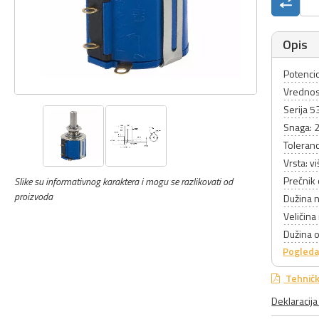
Opis
Potencio
Vrednos
Serija 5
Snaga: 
Toleranc
Vrsta: v
Prečnik
Slike su informativnog karaktera i mogu se razlikovati od
proizvoda
Dužina 
Veličina
Dužina 
Pogleda
Tehničk
Deklaracij