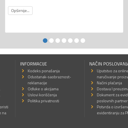
Opširnije...
INFORMACIJE
NAČIN POSLOVANJ
Kodeks ponašanja
Uputstvo za onlin
Odustanak-saobraznost-
naručivanje proiz
reklamacije
Načini plaćanja
a
Odluke o akcijama
Dostava I preuzim
a
Uslovi korišćenja
Dokument za evid
Politika privatnosti
poslovnih partner
oristi
Potvrda o izvrše
e na
evidentiranju za 