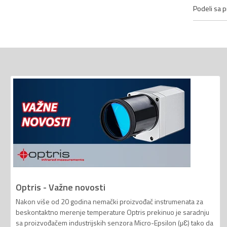
Podeli sa pr
Optris - Važne novosti
Nakon više od 20 godina nemački proizvođač instrumenata za
beskontaktno merenje temperature Optris prekinuo je saradnju
sa proizvođačem industrijskih senzora Micro-Epsilon (µƐ) tako da