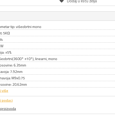
Dodaj u listu želja
metar tip: višeobrtni mono
t: 5KΩ
34
2W
ija: ±5%
išeobrtni(3600° ±10°), linearni, mono
 osovine: 6.35mm
navoja: 7.92mm
 navoja: M9x0.75
osovine: 20.62mm
j više
i podaci
a proizvoda