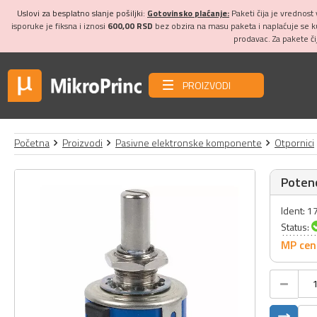
Uslovi za besplatno slanje pošiljki:
Gotovinsko plaćanje:
Paketi čija je vrednost
isporuke je fiksna i iznosi
600,00 RSD
bez obzira na masu paketa i naplaćuje se 
prodavac. Za pakete č
PROIZVODI
Početna
Proizvodi
Pasivne elektronske komponente
Otpornici
Poten
Ident: 
Status:
MP cen