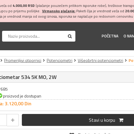
 veća od
4.000,00 RSD
(plaćanje pouzećem prilikom isporuke robe), troškove transpor
kupcu po prijemu pošiljke.
Virmansko plaćanje:
Paketi čija je vrednost veća od
20.0
ija je vrednost manja od ovog iznosa, isporuka se naplaćuje po redovnom cenovniku 
POČETNA
O NA
Promenljivi otpornici
Potenciometri
Višeobrtni potenciometri
Po
ciometar 534 5K MO, 2W
17685
proizvod je dostupan
a: 3.120,
00
Din
Stavi u korpu