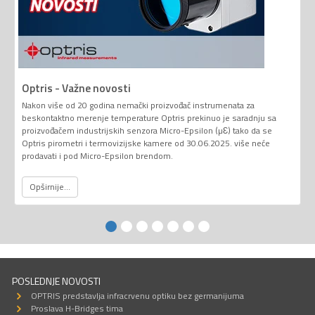
Optris - Važne novosti
Nakon više od 20 godina nemački proizvođač instrumenata za
beskontaktno merenje temperature Optris prekinuo je saradnju sa
proizvođačem industrijskih senzora Micro-Epsilon (µƐ) tako da se
Optris pirometri i termovizijske kamere od 30.06.2025. više neće
prodavati i pod Micro-Epsilon brendom.
Opširnije...
POSLEDNJE NOVOSTI
OPTRIS predstavlja infracrvenu optiku bez germanijuma
Proslava H-Bridges tima