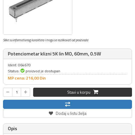
Slike su informativnog karaktera i mogu se razlikovati od proizvoda
Potenciometar klizni 5K lin MO, 60mm, 0.5W
Ident: 064670
Status:
proizvod je dostupan
MP cena: 216,
00
Din
Stavi u korpu
Dodaj u listu želja
Opis