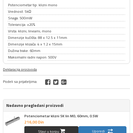
Potenciometar tip: klizni mono
Vrednost: 5kΩ
Snaga: 500mW
Tolerancija: ±20%
Vrsta: klizni, linearni, mono
Dimenzije kućišta: 88 x 12.5 x 11mm
Dimenzije klizača: 4 x 1.2 x 15mm
Dužina trake: 60mm
Maksimalni radni napon: 500V
Deklaracija proizvoda
Podeli sa prijateljima:
Nedavno pregledani proizvodi
Potenciometar klizni 5K lin MO, 60mm, 0.5W
216,
00
Din
Uporedi
Stavi u korpu