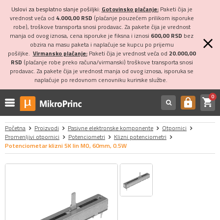
Uslovi za besplatno slanje pošiljki:
Gotovinsko plaćanje:
Paketi čija je
vrednost veća od
4.000,00 RSD
(plaćanje pouzećem prilikom isporuke
robe), troškove transporta snosi prodavac. Za pakete čija je vrednost
manja od ovog iznosa, cena isporuke je fiksna i iznosi
600,00 RSD
bez
obzira na masu paketa i naplaćuje se kupcu po prijemu
pošiljke.
Virmansko plaćanje:
Paketi čija je vrednost veća od
20.000,00
RSD
(plaćanje robe preko računa/virmanski) troškove transporta snosi
prodavac. Za pakete čija je vrednost manja od ovog iznosa, isporuka se
naplaćuje po redovnom cenovniku kurirske službe.
0
shopping_cart
https
Početna
Proizvodi
Pasivne elektronske komponente
Otpornici
Promenljivi otpornici
Potenciometri
Klizni potenciometri
Potenciometar klizni 5K lin MO, 60mm, 0.5W