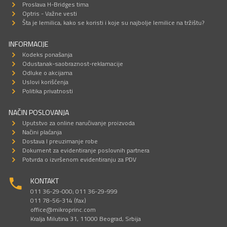
Proslava H-Bridges tima
Optris - Važne vesti
Šta je lemilica, kako se koristi i koje su najbolje lemilice na tržištu?
INFORMACIJE
Kodeks ponašanja
Odustanak-saobraznost-reklamacije
Odluke o akcijama
Uslovi korišćenja
Politika privatnosti
NAČIN POSLOVANJA
Uputstvo za online naručivanje proizvoda
Načini plaćanja
Dostava I preuzimanje robe
Dokument za evidentiranje poslovnih partnera
Potvrda o izvršenom evidentiranju za PDV
KONTAKT
011 36-29-000; 011 36-29-999
011 78-56-314 (fax)
office@mikroprinc.com
Kralja Milutina 31, 11000 Beograd, Srbija