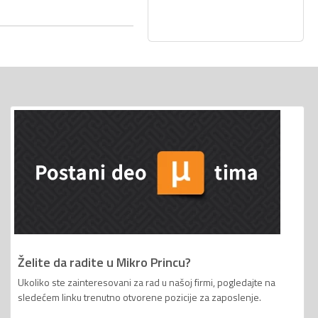
Želite da radite u Mikro Princu?
Ukoliko ste zainteresovani za rad u našoj firmi, pogledajte na
sledećem linku trenutno otvorene pozicije za zaposlenje.