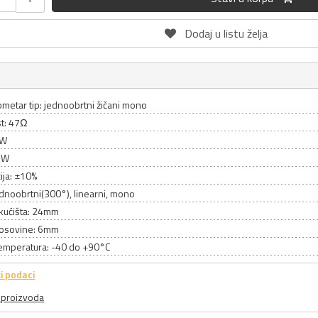
Dodaj u listu želja
metar tip: jednoobrtni žičani mono
t: 47Ω
AW
4W
ija: ±10%
ednoobrtni(300°), linearni, mono
 kućišta: 24mm
 osovine: 6mm
emperatura: -40 do +90°C
i podaci
a proizvoda