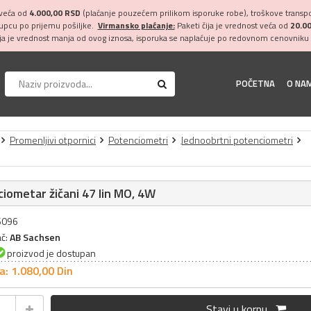
 veća od
4.000,00 RSD
(plaćanje pouzećem prilikom isporuke robe), troškove transpor
kupcu po prijemu pošiljke.
Virmansko plaćanje:
Paketi čija je vrednost veća od
20.0
ija je vrednost manja od ovog iznosa, isporuka se naplaćuje po redovnom cenovniku 
POČETNA
O NA
Promenljivi otpornici
Potenciometri
Jednoobrtni potenciometri
iometar žičani 47 lin MO, 4W
26096
ač:
AB Sachsen
proizvod je dostupan
a: 1.080,
00
Din
Stavi u korpu