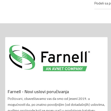
Podeli sa pr
Farnell - Novi uslovi poručivanja
Poštovani, o
baveštavamo vas da smo od jeseni 2019. u
mogućnosti da, po znatno povoljnijim (od dotadašnjih) uslovima,
nudimo proizvode koji se mogu naći u prodajnom katalogu