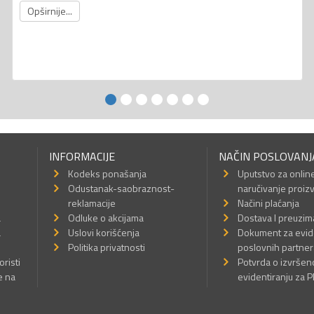
Opširnije...
INFORMACIJE
NAČIN POSLOVANJ
Kodeks ponašanja
Uputstvo za onlin
Odustanak-saobraznost-
naručivanje proiz
reklamacije
Načini plaćanja
a
Odluke o akcijama
Dostava I preuzim
a
Uslovi korišćenja
Dokument za evid
Politika privatnosti
poslovnih partner
oristi
Potvrda o izvrše
e na
evidentiranju za 