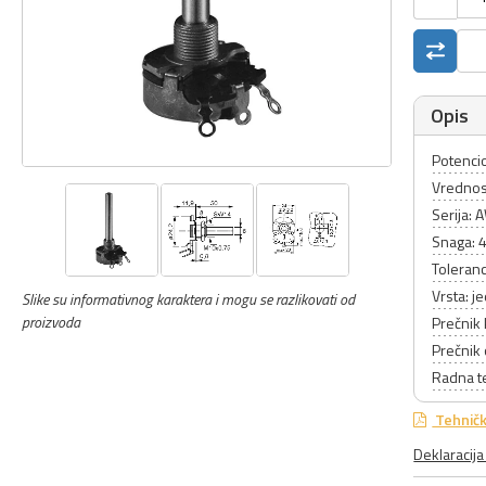
Opis
Potencio
Vrednos
Serija: 
Snaga: 
Toleranc
Vrsta: j
Slike su informativnog karaktera i mogu se razlikovati od
proizvoda
Prečnik
Prečnik
Radna t
Tehničk
Deklaracij