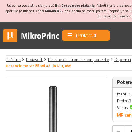
Uslovi za besplatno slanje pošiljki:
Gotovinsko plaćanje:
Paketi čija je vrednost
isporuke je fiksna i iznosi
600,00 RSD
bez obzira na masu paketa i naplaćuje se 
prodavac. Za pakete č
PROIZVODI
Početna
Proizvodi
Pasivne elektronske komponente
Otpornici
Potenciometar žičani 47 lin MO, 4W
Potenc
Ident: 
Proizođ
Status:
MP cen