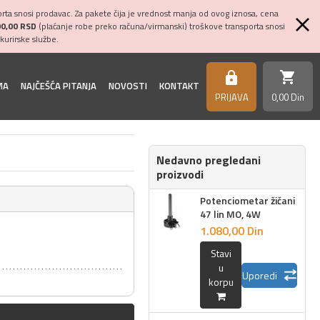
ta snosi prodavac. Za pakete čija je vrednost manja od ovog iznosa, cena
00,00 RSD
(plaćanje robe preko računa/virmanski) troškove transporta snosi
kurirske službe.
shopping_cart
https
MA
NAJČEŠĆA PITANJA
NOVOSTI
KONTAKT
PRIJAVA
0,
00
Din
Nedavno pregledani
proizvodi
Potenciometar žičani
47 lin MO, 4W
1.080,
00
Din
Stavi
u
Uporedi
korpu