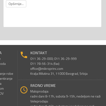
Opširnije...
A
KONTAKT
e
011 36-29-000; 011 36-29-999
voda
011 78-56-314 (fax)
office@mikroprinc.com
anje robe
Kralja Milutina 31, 11000 Beograd, Srbija
entiranje
a
RADNO VREME
nom
Maloprodaja:
PDV
radni dani 8-17h, subota 9-15h, nedeljom ne radi
Veleprodaja: