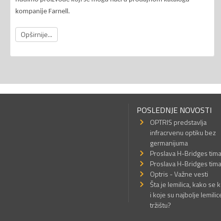
kompanije Farnell.
Opširnije...
POSLEDNJE NOVOSTI
OPTRIS predstavlja
infracrvenu optiku bez
germanijuma
Proslava H-Bridges tim
Proslava H-Bridges tim
Optris - Važne vesti
Šta je lemilica, kako se k
i koje su najbolje lemilic
tržištu?