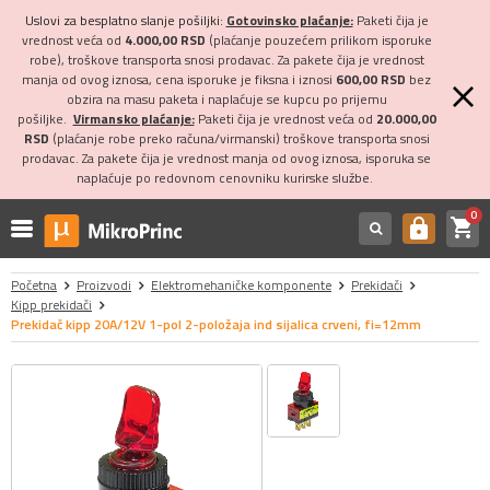
Uslovi za besplatno slanje pošiljki:
Gotovinsko plaćanje:
Paketi čija je
vrednost veća od
4.000,00 RSD
(plaćanje pouzećem prilikom isporuke
robe), troškove transporta snosi prodavac. Za pakete čija je vrednost
manja od ovog iznosa, cena isporuke je fiksna i iznosi
600,00 RSD
bez
obzira na masu paketa i naplaćuje se kupcu po prijemu
pošiljke.
Virmansko plaćanje:
Paketi čija je vrednost veća od
20.000,00
RSD
(plaćanje robe preko računa/virmanski) troškove transporta snosi
prodavac. Za pakete čija je vrednost manja od ovog iznosa, isporuka se
naplaćuje po redovnom cenovniku kurirske službe.
0
shopping_cart
https
Početna
Proizvodi
Elektromehaničke komponente
Prekidači
Kipp prekidači
Prekidač kipp 20A/12V 1-pol 2-položaja ind sijalica crveni, fi=12mm