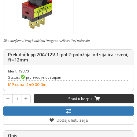
Slike su informativnog karaktera i mogu se razlikovati od proizvoda
Prekidač kipp 20A/12V 1-pol 2-položaja ind sijalica crveni,
fi=12mm
Ident: 19870
Status:
proizvod je dostupan
MP cena: 240,
00
Din
Stavi u korpu
Dodaj u listu želja
Opis