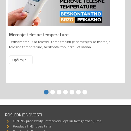
Merenje telesne temperature
Termometar IR za telesnu temperaturu je namenjen za merenje
telesne temperature, beskontaktno, brzo i efikasno.
Opširnije...
POSLEDNJE NOVOSTI
OPTRIS predstavlja infracrvenu optiku bez germanijuma
Proslava H-Bridges tima