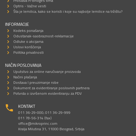
Proslava H-Bridges tima
Optris - Važne vesti
Šta je lemilica, kako se koristi i koje su najbolje lemilice na tržištu?
INFORMACIJE
Kodeks ponašanja
Odustanak-saobraznost-reklamacije
Odluke o akcijama
Uslovi korišćenja
Politika privatnosti
NAČIN POSLOVANJA
Uputstvo za online naručivanje proizvoda
Načini plaćanja
Dostava I preuzimanje robe
Dokument za evidentiranje poslovnih partnera
Potvrda o izvršenom evidentiranju za PDV
KONTAKT
011 36-29-000; 011 36-29-999
011 78-56-314 (fax)
office@mikroprinc.com
Kralja Milutina 31, 11000 Beograd, Srbija