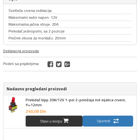
Svetleća crvena indikacija
Maksimalni radni napon: 12V
Maksimalna jačina struje: 20A
Prekidač jednopolni, sa 2 pozicije
Prečnik otvora za montažu: 20mm
Deklaracija proizvoda
Podeli sa prijateljima:
Nedavno pregledani proizvodi
Prekidač kipp 20A/12V 1-pol 2-položaja ind sijalica crveni,
fi=12mm
240,
00
Din
Uporedi
Stavi u korpu